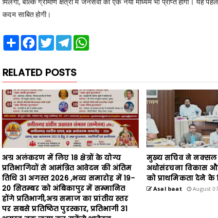
मिलेगा, बल्कि ग्रामीण क्षेत्रों में जनसेवा का एक नया माध्यम भी प्राप्त होगा। यह
कदम साबित होगी।
Share
Facebook
Twitter
Telegram
WhatsApp
RELATED POSTS
अग्र अलंकरण में लिए 18 क्षेत्रों के योग्य
मुख्य सचिव ने नक्सल मुक्त
प्रतिभागियों से आमंत्रित आवेदन की अंतिम
अधोसंरचना विकास और 
तिथि 31 अगस्त 2026 ,भव्य समारोह में 19-
को प्राथमिकता देने के द
20 सितम्बर को अंबिकापुर में सम्मानित
Asal baat
August 07
होंगे प्रतिभागी,अग्र समाज का प्रांतीय स्तर
पर सबसे प्रतिष्ठित पुरस्कार, प्रतिभागी 31