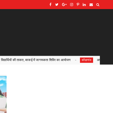
कई में जागरूकता शिविर का आयोजन
अपराध नियंत्रण एवं कानून व्यवस्था को ल
कोंडागांव