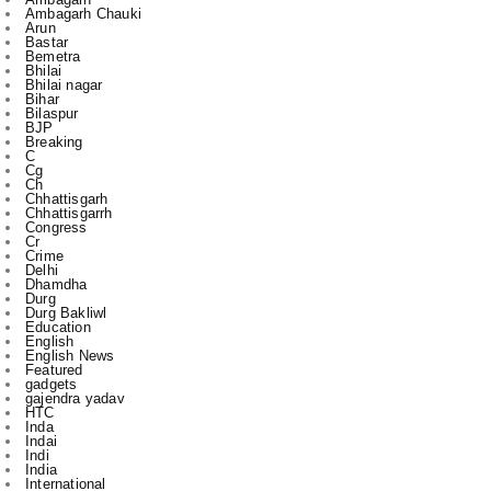
Bhilai
Bhilai nagar
Bihar
Bilaspur
BJP
Breaking
C
Cg
Ch
Chhattisgarh
Chhattisgarrh
Congress
Cr
Crime
Delhi
Dhamdha
Durg
Durg Bakliwl
Education
English
English News
Featured
gadgets
gajendra yadav
HTC
Inda
Indai
Indi
India
International
Jagdalpur
Jashpur
jile
kasdol