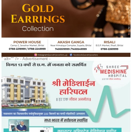
" alt="" />
- Advertisement -