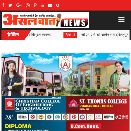
सी एम ए में डॉ. संतोष राय इंस्टिट्यूट के गुरकीरत सिंह भंगू ने ऑल इंडिया रैंक 04 एवं नवनिध
ब्रेकिंग :