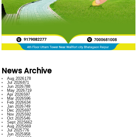
News Archive
Aug 2026
178
Jul 2026
871
Jun 2026
788
May 2026
719
Apr 2026
597
Mar 2026
596
Feb 2026
634
Jan 2026
749
Dec 2025
697
Nov 2025
592
Oct 2025
546
Sept 2025
662
Aug 2025
669
Jul 2025
776
Jun 2025
958
May 2025
996
Apr 2025
918
Mar 2025
974
Feb 2025
797
Jan 2025
1008