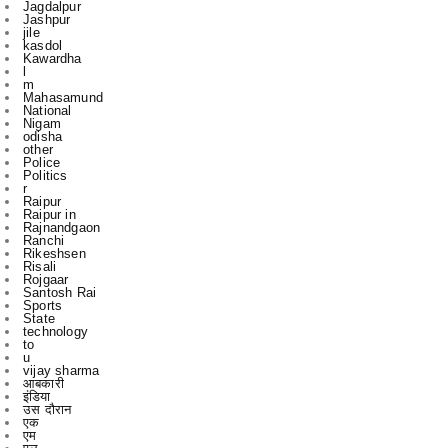
Kawardha
l
m
Mahasamund
National
Nigam
odisha
other
Police
Politics
r
Raipur
Raipur in
Rajnandgaon
Ranchi
Rikeshsen
Risali
Rojgaar
Santosh Rai
Sports
State
technology
to
u
vijay sharma
आबकारी
इंडिया
उस दौरान
एक
एम
एल
कबीरधाम
कवर्ध
कवर्धा
कसडोल