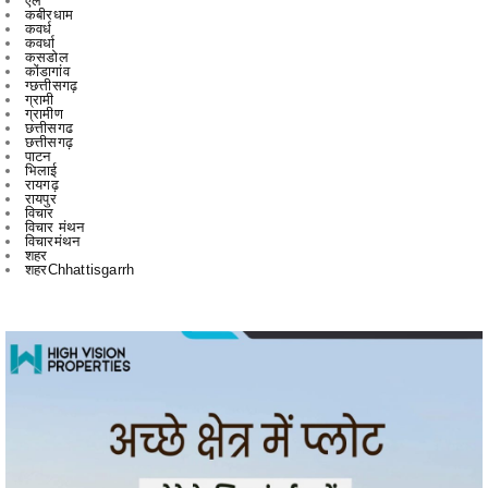
कोंडागांव
ग्छत्तीसगढ़
ग्रामी
ग्रामीण
छत्तीसगढ
छत्तीसगढ़
पाटन
भिलाई
रायगढ़
रायपुर
विचार
विचार मंथन
विचारमंथन
शहर
शहरChhattisgarrh