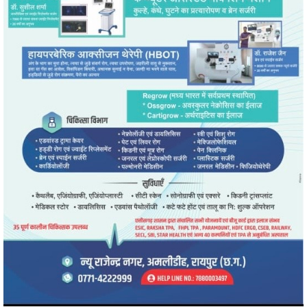
" alt="" />