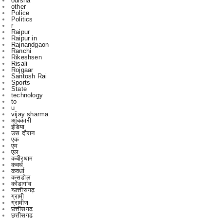
Raipur
Raipur in
Rajnandgaon
Ranchi
Rikeshsen
Risali
Rojgaar
Santosh Rai
Sports
State
technology
to
u
vijay sharma
आबकारी
इंडिया
उस दौरान
एक
एम
एल
कबीरधाम
कवर्ध
कवर्धा
कसडोल
कोंडागांव
ग्छत्तीसगढ़
ग्रामी
ग्रामीण
छत्तीसगढ
छत्तीसगढ़
पाटन
भिलाई
रायगढ़
रायपुर