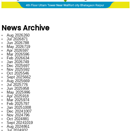
News Archive
Aug 2026
260
Jul 2026
871
Jun 2026
788
May 2026
719
Apr 2026
597
Mar 2026
596
Feb 2026
634
Jan 2026
749
Dec 2025
697
Nov 2025
592
Oct 2025
546
Sept 2025
662
Aug 2025
669
Jul 2025
776
Jun 2025
958
May 2025
996
Apr 2025
918
Mar 2025
974
Feb 2025
797
Jan 2025
1008
Dec 2024
1007
Nov 2024
796
Oct 2024
881
Sept 2024
1019
Aug 2024
861
Jul 2024
932
Jun 2024
731
May 2024
605
Apr 2024
597
Mar 2024
656