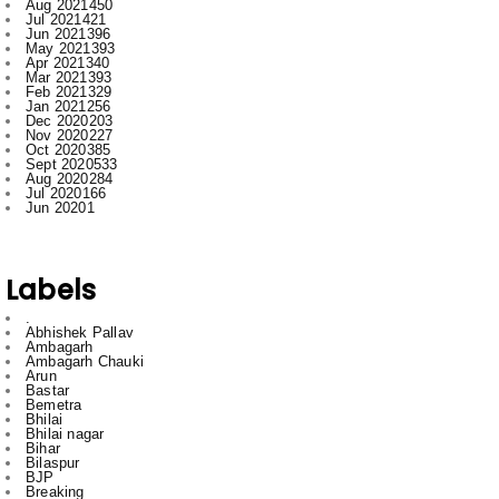
Mar 2021
393
Feb 2021
329
Jan 2021
256
Dec 2020
203
Nov 2020
227
Oct 2020
385
Sept 2020
533
Aug 2020
284
Jul 2020
166
Jun 2020
1
Labels
.
Abhishek Pallav
Ambagarh
Ambagarh Chauki
Arun
Bastar
Bemetra
Bhilai
Bhilai nagar
Bihar
Bilaspur
BJP
Breaking
C
Cg
Ch
Chhattisgarh