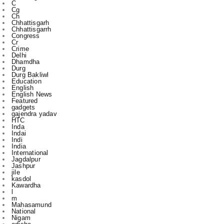
Chhattisgarrh
Congress
Cr
Crime
Delhi
Dhamdha
Durg
Durg Bakliwl
Education
English
English News
Featured
gadgets
gajendra yadav
HTC
Inda
Indai
Indi
India
International
Jagdalpur
Jashpur
jile
kasdol
Kawardha
l
m
Mahasamund
National
Nigam
odisha
other
Police
Politics
r