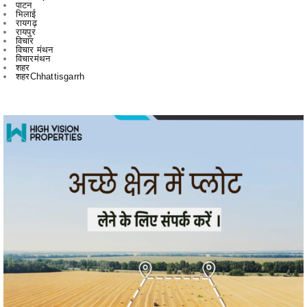
विचार
विचार मंथन
विचारमंथन
शहर
शहरChhattisgarrh