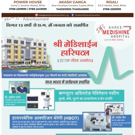
" alt="" />
- Advertisement -