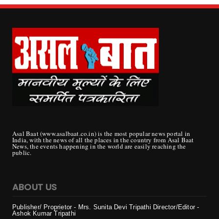
Asal Baat (www.asalbaat.co.in) is the most popular news portal in
India, with the news of all the places in the country from Asal Baat
News, the events happening in the world are easily reaching the
public.
ABOUT US
Publisher/ Proprietor - Mrs. Sunita Devi Tripathi
Director/Editor -
Ashok Kumar Tripathi
Mobile - 099819
22972
Email - : ask_rjn38@yahoo.co.in, asalbat33@gmail.com