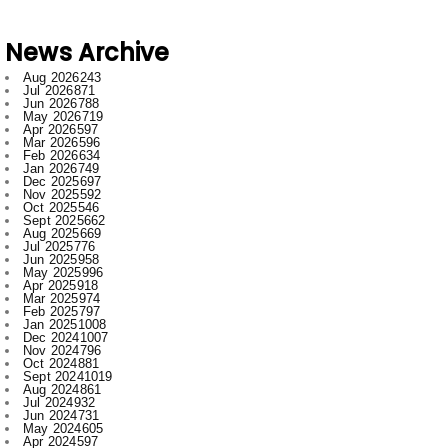
News Archive
Aug 2026
243
Jul 2026
871
Jun 2026
788
May 2026
719
Apr 2026
597
Mar 2026
596
Feb 2026
634
Jan 2026
749
Dec 2025
697
Nov 2025
592
Oct 2025
546
Sept 2025
662
Aug 2025
669
Jul 2025
776
Jun 2025
958
May 2025
996
Apr 2025
918
Mar 2025
974
Feb 2025
797
Jan 2025
1008
Dec 2024
1007
Nov 2024
796
Oct 2024
881
Sept 2024
1019
Aug 2024
861
Jul 2024
932
Jun 2024
731
May 2024
605
Apr 2024
597