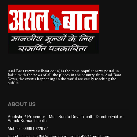
Asal Baat (www.asalbaat.co.in) is the most popular news portal in
India, with the news of all the places in the country from Asal Baat
News, the events happening in the world are easily reaching the
public.
ABOUT US
Publisher/ Proprietor - Mrs. Sunita Devi Tripathi
Director/Editor -
Ashok Kumar Tripathi
Mobile - 099819
22972
Email - : ask_rjn38@yahoo.co.in, asalbat33@gmail.com