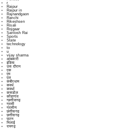
r
Raipur
Raipur in
Rajnandgaon
Ranchi
Rikeshsen
Risali
Rojgaar
Santosh Rai
Sports
State
technology
to
u
vijay sharma
आबकारी
इंडिया
उस दौरान
एक
एम
एल
कबीरधाम
कवर्ध
कवर्धा
कसडोल
कोंडागांव
ग्छत्तीसगढ़
ग्रामी
ग्रामीण
छत्तीसगढ
छत्तीसगढ़
पाटन
भिलाई
रायगढ़