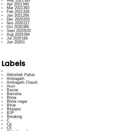
May 2021
393
Apr 2021
340
Mar 2021
393
Feb 2021
329
Jan 2021
256
Dec 2020
203
Nov 2020
227
Oct 2020
385
Sept 2020
533
Aug 2020
284
Jul 2020
166
Jun 2020
1
Labels
.
Abhishek Pallav
Ambagarh
Ambagarh Chauki
Arun
Bastar
Bemetra
Bhilai
Bhilai nagar
Bihar
Bilaspur
BJP
Breaking
C
Cg
Ch