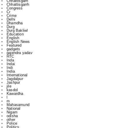
Chhattisgarh
Chhattisgarrh
Congress
Cr
Crime
Delhi
Dhamdha
Durg
Durg Bakliwl
Education
English
English News
Featured
gadgets
gajendra yadav
HTC
Inda
Indai
Indi
India
International
Jagdalpur
Jashpur
jile
kasdol
Kawardha
l
m
Mahasamund
National
Nigam
odisha
other
Police
Politics