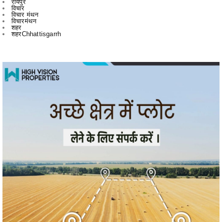
रायपुर
विचार
विचार मंथन
विचारमंथन
शहर
शहरChhattisgarrh