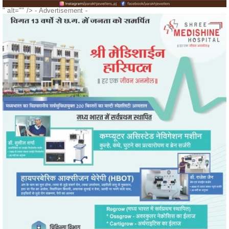
" alt="" />
- Advertisement -