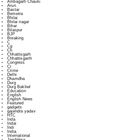
Ambagarh Chauki
Arun
Bastar
Bemetra
Bhilai
Bhilai nagar
Bihar
Bilaspur
BJP
Breaking
C
Cg
Ch
Chhattisgarh
Chhattisgarrh
Congress
Cr
Crime
Delhi
Dhamdha
Durg
Durg Bakliwl
Education
English
English News
Featured
gadgets
gajendra yadav
HTC
Inda
Indai
Indi
India
International
Jagdalpur