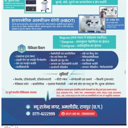
" alt="" />