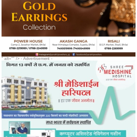
" alt="" />
- Advertisement -