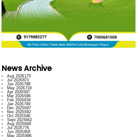
News Archive
Aug 2026
175
Jul 2026
871
Jun 2026
788
May 2026
719
Apr 2026
597
Mar 2026
596
Feb 2026
634
Jan 2026
749
Dec 2025
697
Nov 2025
592
Oct 2025
546
Sept 2025
662
Aug 2025
669
Jul 2025
776
Jun 2025
958
May 2025
996