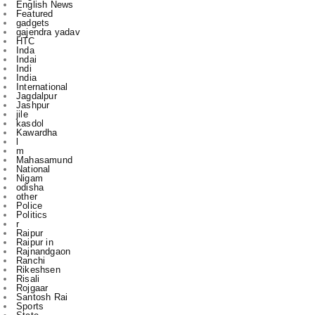
HTC
Inda
Indai
Indi
India
International
Jagdalpur
Jashpur
jile
kasdol
Kawardha
l
m
Mahasamund
National
Nigam
odisha
other
Police
Politics
r
Raipur
Raipur in
Rajnandgaon
Ranchi
Rikeshsen
Risali
Rojgaar
Santosh Rai
Sports
State
technology
to
u
vijay sharma