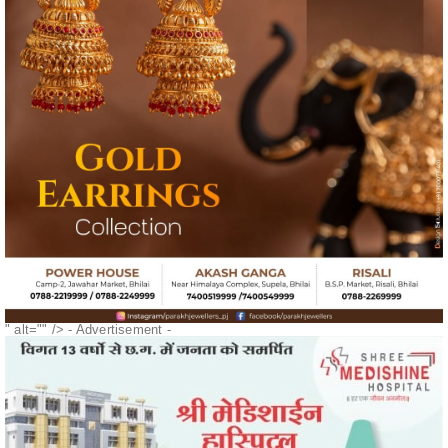
" alt="" />
- Advertisement -