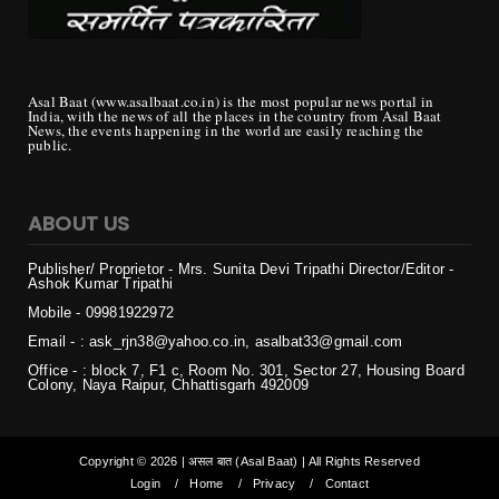
Asal Baat (www.asalbaat.co.in) is the most popular news portal in
India, with the news of all the places in the country from Asal Baat
News, the events happening in the world are easily reaching the
public.
ABOUT US
Publisher/ Proprietor - Mrs. Sunita Devi Tripathi
Director/Editor -
Ashok Kumar Tripathi
Mobile - 099819
22972
Email - : ask_rjn38@yahoo.co.in, asalbat33@gmail.com
Office - : block 7, F1 c, Room No. 301, Sector 27, Housing Board
Colony, Naya Raipur, Chhattisgarh 492009
Copyright ©
2026 | असल बात (Asal Baat) | All Rights Reserved
Login
Home
Privacy
Contact