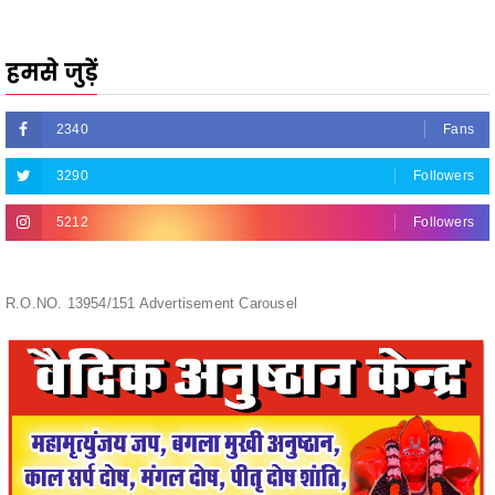
हमसे जुड़ें
2340
Fans
3290
Followers
5212
Followers
R.O.NO. 13954/151 Advertisement Carousel