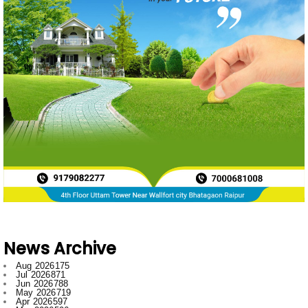
News Archive
Aug 2026
175
Jul 2026
871
Jun 2026
788
May 2026
719
Apr 2026
597
Mar 2026
596
Feb 2026
634
Jan 2026
749
Dec 2025
697
Nov 2025
592