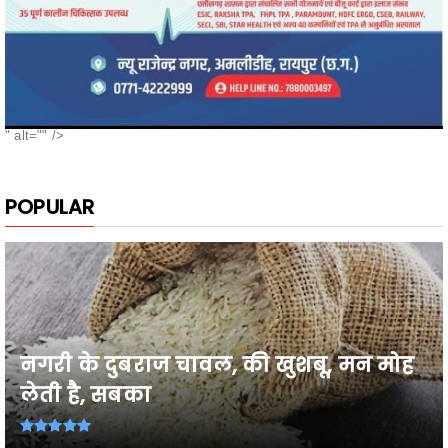
" alt="" />
POPULAR
नगरी के दुबराज चावल, की खुशबू, मन मोह
लेती है, सबका
26वी राज्य स्तरीय शालेय क्रीड़ा प्रतियोगिता
2026-27 में प्...