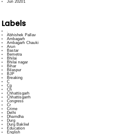
Labels
.
Abhishek Pallav
Ambagarh
Ambagarh Chauki
Arun
Bastar
Bemetra
Bhilai
Bhilai nagar
Bihar
Bilaspur
BJP
Breaking
C
Cg
Ch
Chhattisgarh
Chhattisgarrh
Congress
Cr
Crime
Delhi
Dhamdha
Durg
Durg Bakliwl
Education
English
English News
Featured
gadgets
gajendra yadav