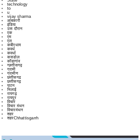
आबकारी
इंडिया
उस दौरान
एक
एम
एल
कबीरधाम
कवर्ध
कवर्धा
कसडोल
कोंडागांव
ग्छत्तीसगढ़
ग्रामी
ग्रामीण
छत्तीसगढ
छत्तीसगढ़
पाटन
भिलाई
रायगढ़
रायपुर
विचार
विचार मंथन
विचारमंथन
शहर
शहरChhattisgarrh