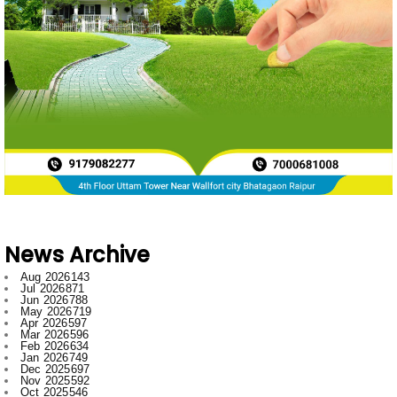
News Archive
Aug 2026
143
Jul 2026
871
Jun 2026
788
May 2026
719
Apr 2026
597
Mar 2026
596
Feb 2026
634
Jan 2026
749
Dec 2025
697
Nov 2025
592
Oct 2025
546
Sept 2025
662
Aug 2025
669
Jul 2025
776
Jun 2025
958