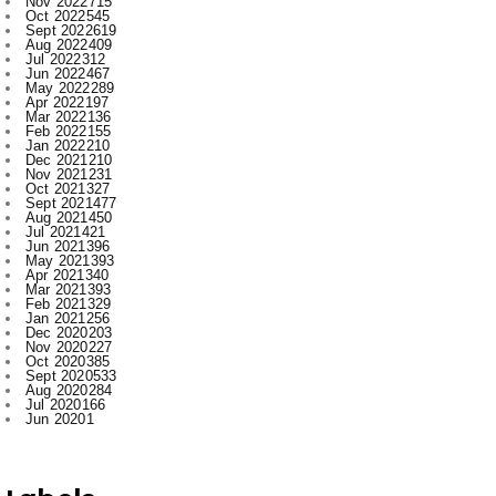
Jun 2022
467
May 2022
289
Apr 2022
197
Mar 2022
136
Feb 2022
155
Jan 2022
210
Dec 2021
210
Nov 2021
231
Oct 2021
327
Sept 2021
477
Aug 2021
450
Jul 2021
421
Jun 2021
396
May 2021
393
Apr 2021
340
Mar 2021
393
Feb 2021
329
Jan 2021
256
Dec 2020
203
Nov 2020
227
Oct 2020
385
Sept 2020
533
Aug 2020
284
Jul 2020
166
Jun 2020
1
Labels
.
Abhishek Pallav
Ambagarh