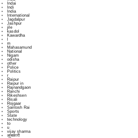
Jagdalpur
Jashpur
jile
kasdol
Kawardha
l
m
Mahasamund
National
Nigam
odisha
other
Police
Politics
r
Raipur
Raipur in
Rajnandgaon
Ranchi
Rikeshsen
Risali
Rojgaar
Santosh Rai
Sports
State
technology
to
u
vijay sharma
आबकारी
इंडिया
उस दौरान
एक
एम
एल