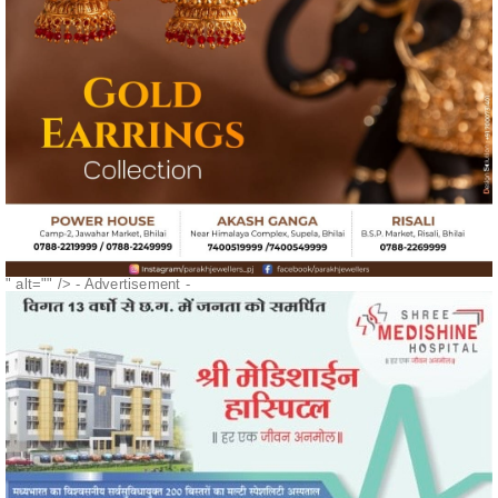
" alt="" />
- Advertisement -