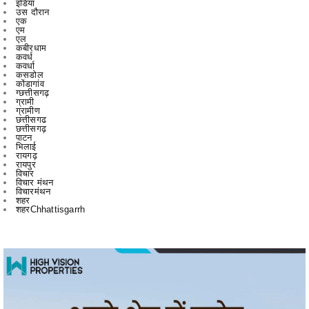
कबीरधाम
कवर्ध
कवर्धा
कसडोल
कोंडागांव
ग्छत्तीसगढ़
ग्रामी
ग्रामीण
छत्तीसगढ
छत्तीसगढ़
पाटन
भिलाई
रायगढ़
रायपुर
विचार
विचार मंथन
विचारमंथन
शहर
शहरChhattisgarrh