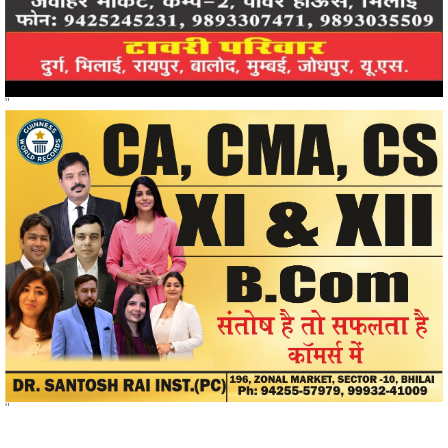
"
"
खोजें