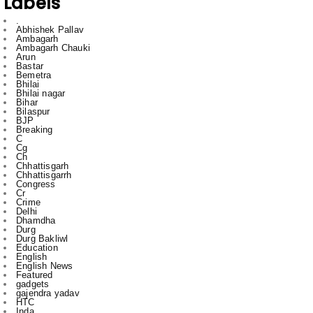
Ambagarh Chauki
Arun
Bastar
Bemetra
Bhilai
Bhilai nagar
Bihar
Bilaspur
BJP
Breaking
C
Cg
Ch
Chhattisgarh
Chhattisgarrh
Congress
Cr
Crime
Delhi
Dhamdha
Durg
Durg Bakliwl
Education
English
English News
Featured
gadgets
gajendra yadav
HTC
Inda
Indai
Indi
India
International