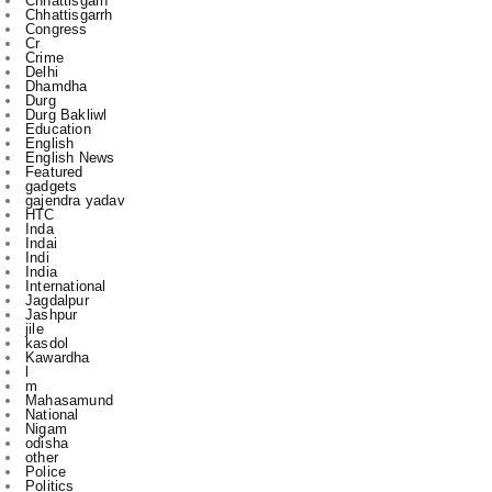
Delhi
Dhamdha
Durg
Durg Bakliwl
Education
English
English News
Featured
gadgets
gajendra yadav
HTC
Inda
Indai
Indi
India
International
Jagdalpur
Jashpur
jile
kasdol
Kawardha
l
m
Mahasamund
National
Nigam
odisha
other
Police
Politics
r
Raipur
Raipur in
Rajnandgaon