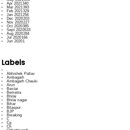
Dec 2020
203
Nov 2020
227
Oct 2020
385
Sept 2020
533
Aug 2020
284
Jul 2020
166
Jun 2020
1
Labels
.
Abhishek Pallav
Ambagarh
Ambagarh Chauki
Arun
Bastar
Bemetra
Bhilai
Bhilai nagar
Bihar
Bilaspur
BJP
Breaking
C
Cg
Ch
Chhattisgarh
Chhattisgarrh
Congress
Cr
Crime