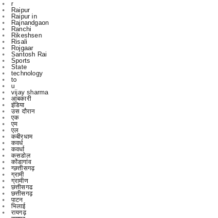
Ranchi
Rikeshsen
Risali
Rojgaar
Santosh Rai
Sports
State
technology
to
u
vijay sharma
आबकारी
इंडिया
उस दौरान
एक
एम
एल
कबीरधाम
कवर्ध
कवर्धा
कसडोल
कोंडागांव
ग्छत्तीसगढ़
ग्रामी
ग्रामीण
छत्तीसगढ
छत्तीसगढ़
पाटन
भिलाई
रायगढ़
रायपुर
विचार
विचार मंथन
विचारमंथन
शहर