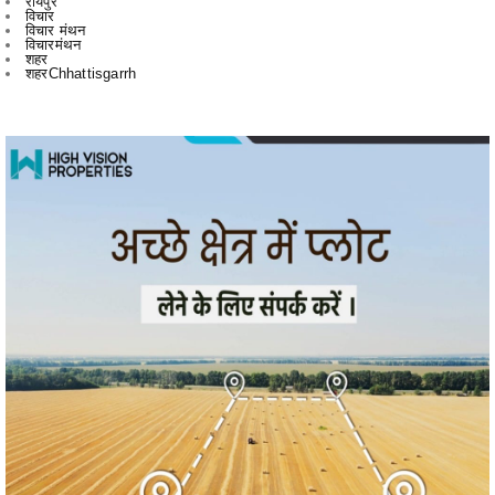
शहरChhattisgarrh