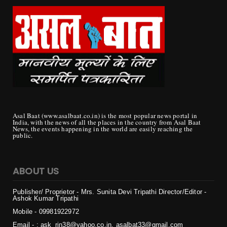
Asal Baat (www.asalbaat.co.in) is the most popular news portal in
India, with the news of all the places in the country from Asal Baat
News, the events happening in the world are easily reaching the
public.
ABOUT US
Publisher/ Proprietor - Mrs. Sunita Devi Tripathi
Director/Editor -
Ashok Kumar Tripathi
Mobile - 099819
22972
Email - : ask_rjn38@yahoo.co.in, asalbat33@gmail.com
Office - : block 7, F1 c, Room No. 301, Sector 27, Housing Board
Colony, Naya Raipur, Chhattisgarh 492009