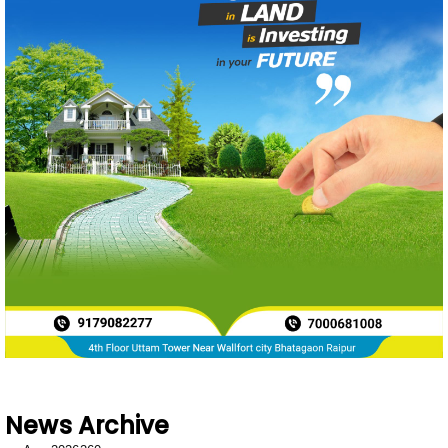
News Archive
Aug 2026
260
Jul 2026
871
Jun 2026
788
May 2026
719
Apr 2026
597