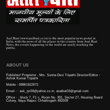
Asal Baat (www.asalbaat.co.in) is the most popular news portal in
India, with the news of all the places in the country from Asal Baat
News, the events happening in the world are easily reaching the
public.
ABOUT US
Publisher/ Proprietor - Mrs. Sunita Devi Tripathi
Director/Editor -
Ashok Kumar Tripathi
Mobile - 099819
22972
Email - : ask_rjn38@yahoo.co.in, asalbat33@gmail.com
Office - : block 7, F1 c, Room No. 301, Sector 27, Housing Board
Colony, Naya Raipur, Chhattisgarh 492009
Copyright ©
2026 | असल बात (Asal Baat) | All Rights Reserved
Login
Home
Privacy
Contact