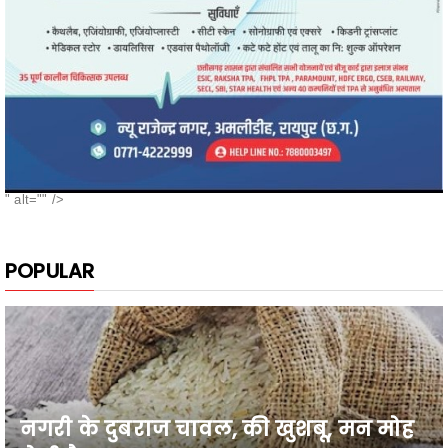
" alt="" />
POPULAR
नगरी के दुबराज चावल, की खुशबू, मन मोह
लेती है, सबका