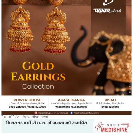
" alt="" />
- Advertisement -