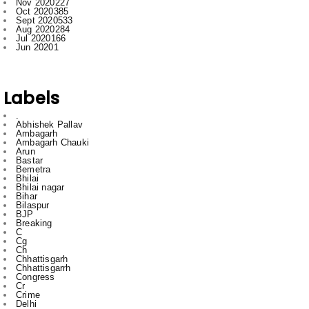
Jun 2020
1
Labels
.
Abhishek Pallav
Ambagarh
Ambagarh Chauki
Arun
Bastar
Bemetra
Bhilai
Bhilai nagar
Bihar
Bilaspur
BJP
Breaking
C
Cg
Ch
Chhattisgarh
Chhattisgarrh
Congress
Cr
Crime
Delhi
Dhamdha
Durg
Durg Bakliwl
Education
English