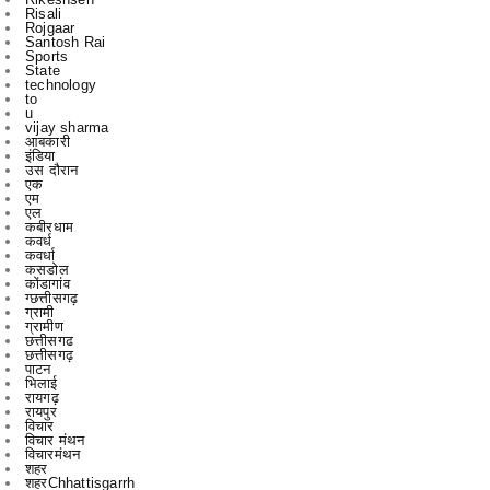
State
technology
to
u
vijay sharma
आबकारी
इंडिया
उस दौरान
एक
एम
एल
कबीरधाम
कवर्ध
कवर्धा
कसडोल
कोंडागांव
ग्छत्तीसगढ़
ग्रामी
ग्रामीण
छत्तीसगढ
छत्तीसगढ़
पाटन
भिलाई
रायगढ़
रायपुर
विचार
विचार मंथन
विचारमंथन
शहर
शहरChhattisgarrh