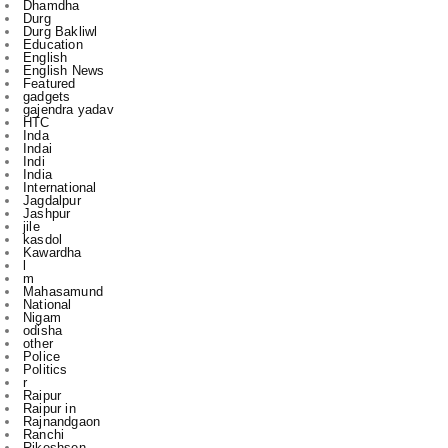
English News
Featured
gadgets
gajendra yadav
HTC
Inda
Indai
Indi
India
International
Jagdalpur
Jashpur
jile
kasdol
Kawardha
l
m
Mahasamund
National
Nigam
odisha
other
Police
Politics
r
Raipur
Raipur in
Rajnandgaon
Ranchi
Rikeshsen
Risali
Rojgaar
Santosh Rai
Sports