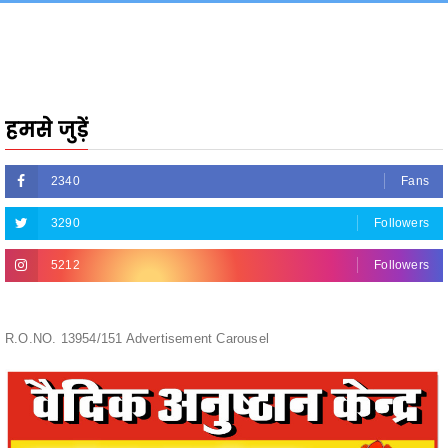
हमसे जुड़ें
2340
Fans
3290
Followers
5212
Followers
R.O.NO. 13954/151 Advertisement Carousel