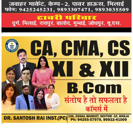
"
"
खोजें