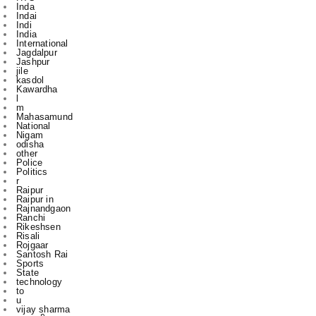
International
Jagdalpur
Jashpur
jile
kasdol
Kawardha
l
m
Mahasamund
National
Nigam
odisha
other
Police
Politics
r
Raipur
Raipur in
Rajnandgaon
Ranchi
Rikeshsen
Risali
Rojgaar
Santosh Rai
Sports
State
technology
to
u
vijay sharma
आबकारी
इंडिया
उस दौरान
एक
एम