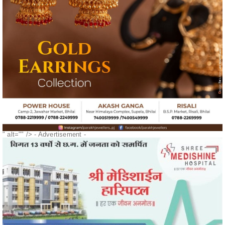
" alt="" />
- Advertisement -