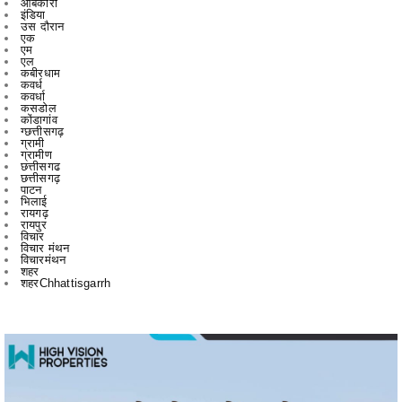
एल
कबीरधाम
कवर्ध
कवर्धा
कसडोल
कोंडागांव
ग्छत्तीसगढ़
ग्रामी
ग्रामीण
छत्तीसगढ
छत्तीसगढ़
पाटन
भिलाई
रायगढ़
रायपुर
विचार
विचार मंथन
विचारमंथन
शहर
शहरChhattisgarrh