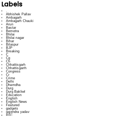
Ambagarh
Ambagarh Chauki
Arun
Bastar
Bemetra
Bhilai
Bhilai nagar
Bihar
Bilaspur
BJP
Breaking
C
Cg
Ch
Chhattisgarh
Chhattisgarrh
Congress
Cr
Crime
Delhi
Dhamdha
Durg
Durg Bakliwl
Education
English
English News
Featured
gadgets
gajendra yadav
HTC
Inda
Indai
Indi
India