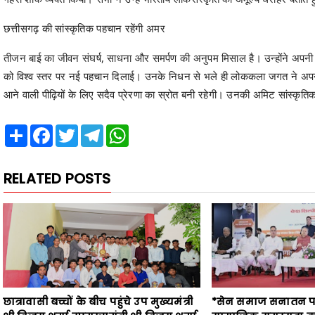
तीजन बाई का जीवन संघर्ष, साधना और समर्पण की अनुपम मिसाल है। उन्होंने अपन
को विश्व स्तर पर नई पहचान दिलाई। उनके निधन से भले ही लोककला जगत ने अ
आने वाली पीढ़ियों के लिए सदैव प्रेरणा का स्रोत बनी रहेगी। उनकी अमिट सांस्कृतिक 
Share
Facebook
Twitter
Telegram
WhatsApp
RELATED POSTS
छात्रावासी बच्चों के बीच पहुंचे उप मुख्यमंत्री
*सेन समाज सनातन प
श्री विजय शर्मा उपमुख्यमंत्री श्री विजय शर्मा
सामाजिक समरसता का
ने कहा- लक्ष्य बनाकर पूरी लगन से मेहनत
मुख्यमंत्री श्री विष्णु 
करें, परिणाम की चिंता में प्रयासों में कमी न
सेन जी महाराज के नाम
होने दें,छात्रावास में लगेगा स्मार्ट क्लास,
होगा चौक का नामक