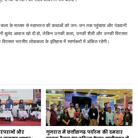
ी कला के माध्यम से महाभारत की कथाओं को जन-जन तक पहुंचाया और पंडवानी
पनी बुलंद आवाज खो दी हो, लेकिन उनकी कला, उनकी शैली और उनकी विरासत
विरासत भारतीय लोककला के इतिहास में स्वर्णाक्षरों में अंकित रहेगी।
रंपराओं और
गुजरात में छत्तीसगढ़ पर्यटन की दमदार
 मजबूत आधार :
दस्तक,ट्रैवल एंड टूरिज्म फेयर गांधीनगर में
देव साय,संत शिरोमणि
छत्तीसगढ़ टूरिज्म बोर्ड की प्रभावी
 पर नया रायपुर में
सहभागिता
रण
Asal baat
August 08, 2026