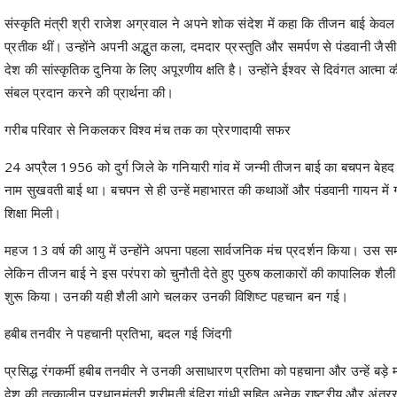
देश की सांस्कृतिक दुनिया के लिए अपूरणीय क्षति है। उन्होंने ईश्वर से दिवंगत आत
संबल प्रदान करने की प्रार्थना की।
गरीब परिवार से निकलकर विश्व मंच तक का प्रेरणादायी सफर
24 अप्रैल 1956 को दुर्ग जिले के गनियारी गांव में जन्मी तीजन बाई का बचपन बेहद 
नाम सुखवती बाई था। बचपन से ही उन्हें महाभारत की कथाओं और पंडवानी गायन में 
शिक्षा मिली।
महज 13 वर्ष की आयु में उन्होंने अपना पहला सार्वजनिक मंच प्रदर्शन किया। उस समय म
लेकिन तीजन बाई ने इस परंपरा को चुनौती देते हुए पुरुष कलाकारों की कापालिक शैली
शुरू किया। उनकी यही शैली आगे चलकर उनकी विशिष्ट पहचान बन गई।
हबीब तनवीर ने पहचानी प्रतिभा, बदल गई जिंदगी
प्रसिद्ध रंगकर्मी हबीब तनवीर ने उनकी असाधारण प्रतिभा को पहचाना और उन्हें बड़े म
देश की तत्कालीन प्रधानमंत्री श्रीमती इंदिरा गांधी सहित अनेक राष्ट्रीय और अंतरराष्
उन्होंने इंग्लैंड, फ्रांस, जर्मनी, तुर्की, मॉरीशस, जापान सहित 17 से अधिक देशों मे
उनकी प्रभावशाली आवाज, अभिनय और कथावाचन शैली ने विदेशी दर्शकों को भी भार