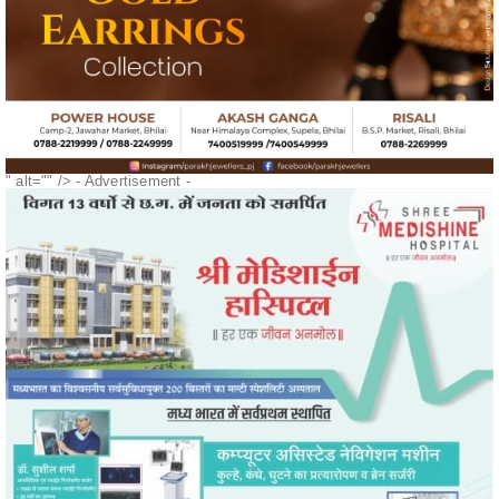
" alt="" />
- Advertisement -