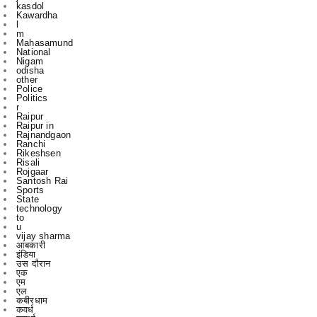
Mahasamund
National
Nigam
odisha
other
Police
Politics
r
Raipur
Raipur in
Rajnandgaon
Ranchi
Rikeshsen
Risali
Rojgaar
Santosh Rai
Sports
State
technology
to
u
vijay sharma
आबकारी
इंडिया
उस दौरान
एक
एम
एल
कबीरधाम
कवर्ध
कवर्धा
कसडोल
कोंडागांव
ग्छत्तीसगढ़
ग्रामी