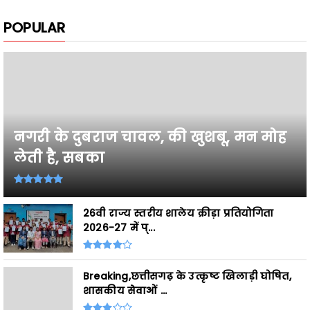
नगरी के दुबराज चावल, की खुशबू, मन मोह
लेती है, सबका
26वी राज्य स्तरीय शालेय क्रीड़ा प्रतियोगिता
2026-27 में प्...
Breaking,छत्तीसगढ़ के उत्कृष्ट खिलाड़ी घोषित,
शासकीय सेवाओं ...