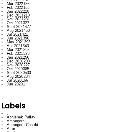
Nov 2021
231
Oct 2021
327
Sept 2021
477
Aug 2021
450
Jul 2021
421
Jun 2021
396
May 2021
393
Apr 2021
340
Mar 2021
393
Feb 2021
329
Jan 2021
256
Dec 2020
203
Nov 2020
227
Oct 2020
385
Sept 2020
533
Aug 2020
284
Jul 2020
166
Jun 2020
1
Labels
.
Abhishek Pallav
Ambagarh
Ambagarh Chauki
Arun
Bastar
Bemetra
Bhilai
Bhilai nagar
Bihar