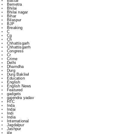
Bilaspur
BJP
Breaking
C
Cg
Ch
Chhattisgarh
Chhattisgarrh
Congress
Cr
Crime
Delhi
Dhamdha
Durg
Durg Bakliwl
Education
English
English News
Featured
gadgets
gajendra yadav
HTC
Inda
Indai
Indi
India
International
Jagdalpur
Jashpur
jile
kasdol
Kawardha
l
m