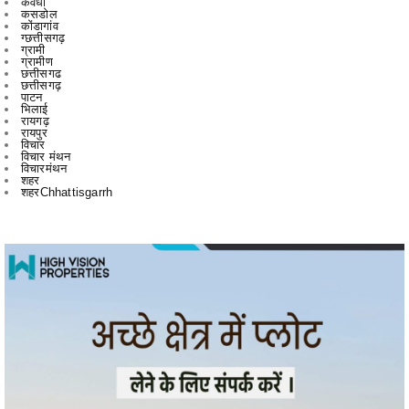
ग्रामीण
छत्तीसगढ
छत्तीसगढ़
पाटन
भिलाई
रायगढ़
रायपुर
विचार
विचार मंथन
विचारमंथन
शहर
शहरChhattisgarrh