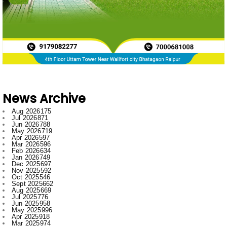
News Archive
Aug 2026
175
Jul 2026
871
Jun 2026
788
May 2026
719
Apr 2026
597
Mar 2026
596
Feb 2026
634
Jan 2026
749
Dec 2025
697
Nov 2025
592
Oct 2025
546
Sept 2025
662
Aug 2025
669
Jul 2025
776
Jun 2025
958
May 2025
996
Apr 2025
918
Mar 2025
974
Feb 2025
797
Jan 2025
1008
Dec 2024
1007
Nov 2024
796