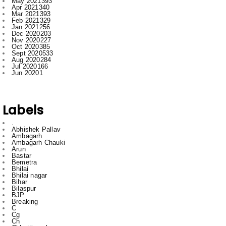
May 2021
393
Apr 2021
340
Mar 2021
393
Feb 2021
329
Jan 2021
256
Dec 2020
203
Nov 2020
227
Oct 2020
385
Sept 2020
533
Aug 2020
284
Jul 2020
166
Jun 2020
1
Labels
.
Abhishek Pallav
Ambagarh
Ambagarh Chauki
Arun
Bastar
Bemetra
Bhilai
Bhilai nagar
Bihar
Bilaspur
BJP
Breaking
C
Cg
Ch