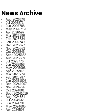
News Archive
Aug 2026
248
Jul 2026
871
Jun 2026
788
May 2026
719
Apr 2026
597
Mar 2026
596
Feb 2026
634
Jan 2026
749
Dec 2025
697
Nov 2025
592
Oct 2025
546
Sept 2025
662
Aug 2025
669
Jul 2025
776
Jun 2025
958
May 2025
996
Apr 2025
918
Mar 2025
974
Feb 2025
797
Jan 2025
1008
Dec 2024
1007
Nov 2024
796
Oct 2024
881
Sept 2024
1019
Aug 2024
861
Jul 2024
932
Jun 2024
731
May 2024
605
Apr 2024
597