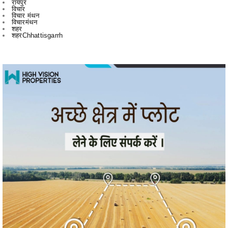
रायपुर
विचार
विचार मंथन
विचारमंथन
शहर
शहरChhattisgarrh