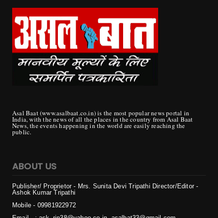
Asal Baat (www.asalbaat.co.in) is the most popular news portal in
India, with the news of all the places in the country from Asal Baat
News, the events happening in the world are easily reaching the
public.
ABOUT US
Publisher/ Proprietor - Mrs. Sunita Devi Tripathi
Director/Editor -
Ashok Kumar Tripathi
Mobile - 099819
22972
Email - : ask_rjn38@yahoo.co.in, asalbat33@gmail.com