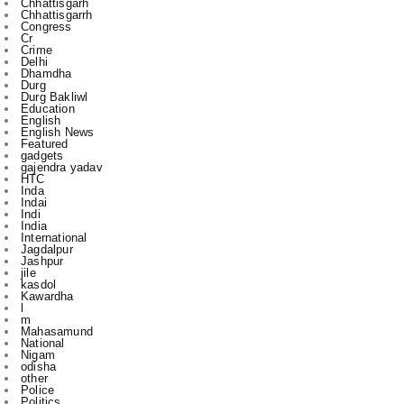
Chhattisgarh
Chhattisgarrh
Congress
Cr
Crime
Delhi
Dhamdha
Durg
Durg Bakliwl
Education
English
English News
Featured
gadgets
gajendra yadav
HTC
Inda
Indai
Indi
India
International
Jagdalpur
Jashpur
jile
kasdol
Kawardha
l
m
Mahasamund
National
Nigam
odisha
other
Police
Politics