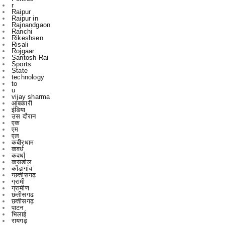
r
Raipur
Raipur in
Rajnandgaon
Ranchi
Rikeshsen
Risali
Rojgaar
Santosh Rai
Sports
State
technology
to
u
vijay sharma
आबकारी
इंडिया
उस दौरान
एक
एम
एल
कबीरधाम
कवर्ध
कवर्धा
कसडोल
कोंडागांव
ग्छत्तीसगढ़
ग्रामी
ग्रामीण
छत्तीसगढ
छत्तीसगढ़
पाटन
भिलाई
रायगढ़