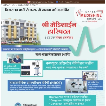
" alt="" />
- Advertisement -