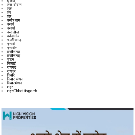
कबीरधाम
कवर्ध
कवर्धा
कसडोल
कोंडागांव
ग्छत्तीसगढ़
ग्रामी
ग्रामीण
छत्तीसगढ
छत्तीसगढ़
पाटन
भिलाई
रायगढ़
रायपुर
विचार
विचार मंथन
विचारमंथन
शहर
शहरChhattisgarrh