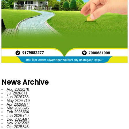
News Archive
Aug 2026
178
Jul 2026
871
Jun 2026
788
May 2026
719
Apr 2026
597
Mar 2026
596
Feb 2026
634
Jan 2026
749
Dec 2025
697
Nov 2025
592
Oct 2025
546
Sept 2025
662
Aug 2025
669
Jul 2025
776
Jun 2025
958
May 2025
996