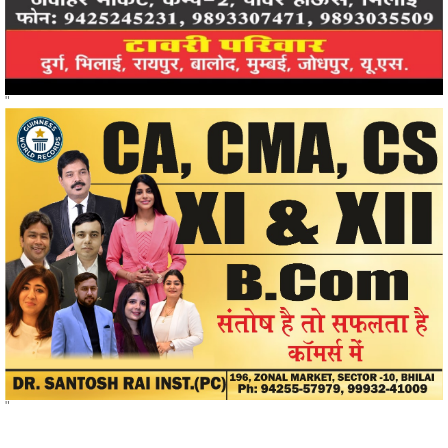
"
"
खोजें