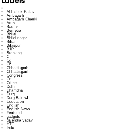
Ambagarh Chauki
Arun
Bastar
Bemetra
Bhilai
Bhilai nagar
Bihar
Bilaspur
BJP
Breaking
C
Cg
Ch
Chhattisgarh
Chhattisgarrh
Congress
Cr
Crime
Delhi
Dhamdha
Durg
Durg Bakliwl
Education
English
English News
Featured
gadgets
gajendra yadav
HTC
Inda
Indai
Indi
India
International