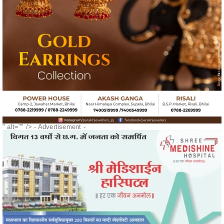
" alt="" />
- Advertisement -