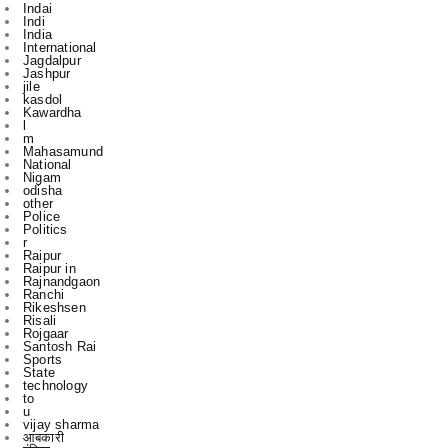
Jagdalpur
Jashpur
jile
kasdol
Kawardha
l
m
Mahasamund
National
Nigam
odisha
other
Police
Politics
r
Raipur
Raipur in
Rajnandgaon
Ranchi
Rikeshsen
Risali
Rojgaar
Santosh Rai
Sports
State
technology
to
u
vijay sharma
आबकारी
इंडिया
उस दौरान
एक
एम
एल