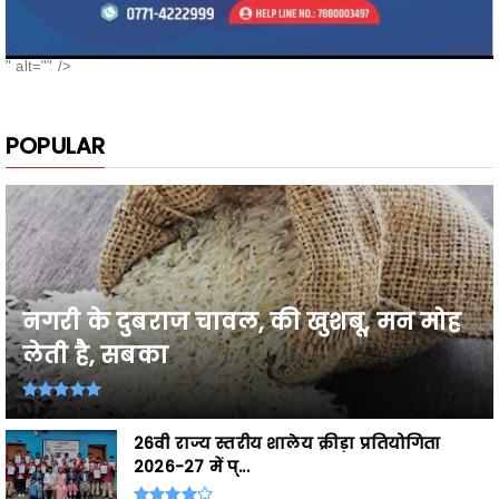
" alt="" />
POPULAR
नगरी के दुबराज चावल, की खुशबू, मन मोह
लेती है, सबका
26वी राज्य स्तरीय शालेय क्रीड़ा प्रतियोगिता
2026-27 में प्...
Breaking,छत्तीसगढ़ के उत्कृष्ट खिलाड़ी घोषित,