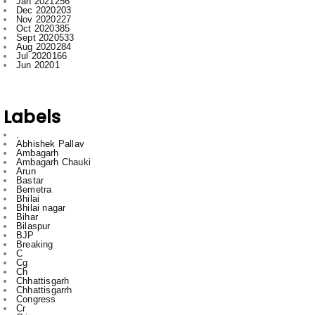
Aug 2020
284
Jul 2020
166
Jun 2020
1
Labels
.
Abhishek Pallav
Ambagarh
Ambagarh Chauki
Arun
Bastar
Bemetra
Bhilai
Bhilai nagar
Bihar
Bilaspur
BJP
Breaking
C
Cg
Ch
Chhattisgarh
Chhattisgarrh
Congress
Cr
Crime
Delhi
Dhamdha
Durg
Durg Bakliwl