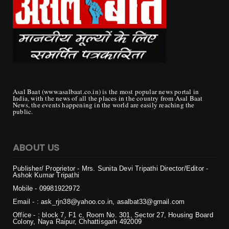
Asal Baat (www.asalbaat.co.in) is the most popular news portal in
India, with the news of all the places in the country from Asal Baat
News, the events happening in the world are easily reaching the
public.
ABOUT US
Publisher/ Proprietor - Mrs. Sunita Devi Tripathi
Director/Editor -
Ashok Kumar Tripathi
Mobile - 099819
22972
Email - : ask_rjn38@yahoo.co.in, asalbat33@gmail.com
Office - : block 7, F1 c, Room No. 301, Sector 27, Housing Board
Colony, Naya Raipur, Chhattisgarh 492009
Copyright ©
2026 | असल बात (Asal Baat) | All Rights Reserved