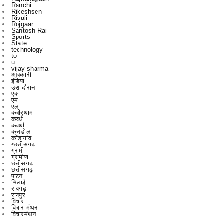
Santosh Rai
Sports
State
technology
to
u
vijay sharma
आबकारी
इंडिया
उस दौरान
एक
एम
एल
कबीरधाम
कवर्ध
कवर्धा
कसडोल
कोंडागांव
ग्छत्तीसगढ़
ग्रामी
ग्रामीण
छत्तीसगढ
छत्तीसगढ़
पाटन
भिलाई
रायगढ़
रायपुर
विचार
विचार मंथन
विचारमंथन
शहर
शहरChhattisgarrh