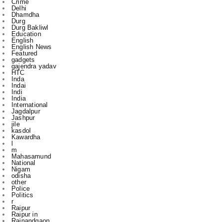
Education
English
English News
Featured
gadgets
gajendra yadav
HTC
Inda
Indai
Indi
India
International
Jagdalpur
Jashpur
jile
kasdol
Kawardha
l
m
Mahasamund
National
Nigam
odisha
other
Police
Politics
r
Raipur
Raipur in
Rajnandgaon
Ranchi
Rikeshsen
Risali
Rojgaar