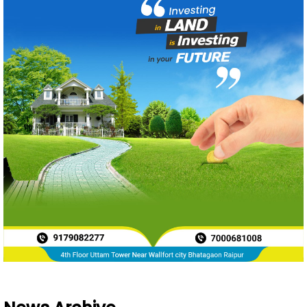
News Archive
Aug 2026
165
Jul 2026
871
Jun 2026
788