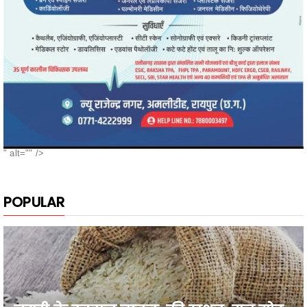
" alt="" />
POPULAR
नगरी के दुबराज चावल, की खुशबू, मन मोह
लेती है, सबका