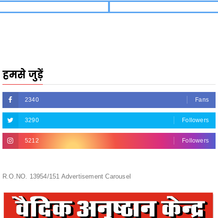
हमसे जुड़ें
2340
Fans
3290
Followers
5212
Followers
R.O.NO. 13954/151 Advertisement Carousel