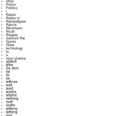
Raipur in
Rajnandgaon
Ranchi
Rikeshsen
Risali
Rojgaar
Santosh Rai
Sports
State
technology
to
u
vijay sharma
आबकारी
इंडिया
उस दौरान
एक
एम
एल
कबीरधाम
कवर्ध
कवर्धा
कसडोल
कोंडागांव
ग्छत्तीसगढ़
ग्रामी
ग्रामीण
छत्तीसगढ
छत्तीसगढ़
पाटन
भिलाई
रायगढ़
रायपुर
विचार