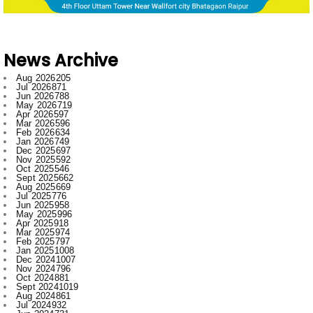
News Archive
Aug 2026
205
Jul 2026
871
Jun 2026
788
May 2026
719
Apr 2026
597
Mar 2026
596
Feb 2026
634
Jan 2026
749
Dec 2025
697
Nov 2025
592
Oct 2025
546
Sept 2025
662
Aug 2025
669
Jul 2025
776
Jun 2025
958
May 2025
996
Apr 2025
918
Mar 2025
974
Feb 2025
797
Jan 2025
1008
Dec 2024
1007
Nov 2024
796
Oct 2024
881
Sept 2024
1019
Aug 2024
861
Jul 2024
932
Jun 2024
731
May 2024
605
Apr 2024
597
Mar 2024
656
Feb 2024
772