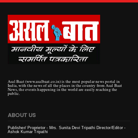
Asal Baat (www.asalbaat.co.in) is the most popular news portal in
India, with the news of all the places in the country from Asal Baat
News, the events happening in the world are easily reaching the
public.
ABOUT US
Publisher/ Proprietor - Mrs. Sunita Devi Tripathi
Director/Editor -
Ashok Kumar Tripathi
Mobile - 099819
22972
Email - : ask_rjn38@yahoo.co.in, asalbat33@gmail.com