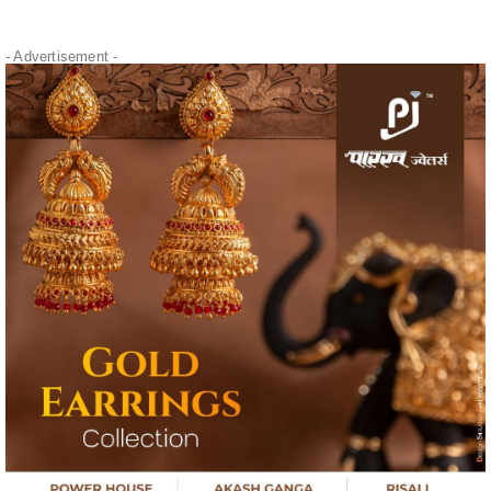
" alt="" />
- Advertisement -