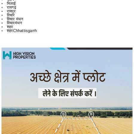
विचार मंथन
विचारमंथन
शहर
शहरChhattisgarrh