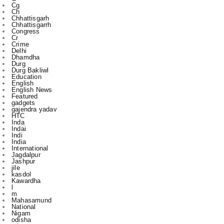
Congress
Cr
Crime
Delhi
Dhamdha
Durg
Durg Bakliwl
Education
English
English News
Featured
gadgets
gajendra yadav
HTC
Inda
Indai
Indi
India
International
Jagdalpur
Jashpur
jile
kasdol
Kawardha
l
m
Mahasamund
National
Nigam
odisha
other
Police
Politics
r
Raipur