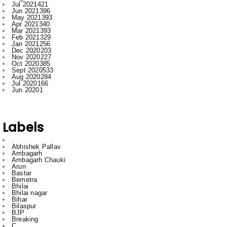
Mar 2021
393
Feb 2021
329
Jan 2021
256
Dec 2020
203
Nov 2020
227
Oct 2020
385
Sept 2020
533
Aug 2020
284
Jul 2020
166
Jun 2020
1
Labels
.
Abhishek Pallav
Ambagarh
Ambagarh Chauki
Arun
Bastar
Bemetra
Bhilai
Bhilai nagar
Bihar
Bilaspur
BJP
Breaking
C
Cg
Ch
Chhattisgarh
Chhattisgarrh