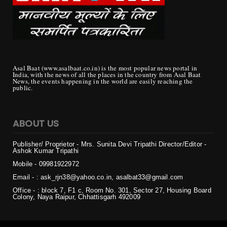
Asal Baat (www.asalbaat.co.in) is the most popular news portal in
India, with the news of all the places in the country from Asal Baat
News, the events happening in the world are easily reaching the
public.
ABOUT US
Publisher/ Proprietor - Mrs. Sunita Devi Tripathi
Director/Editor -
Ashok Kumar Tripathi
Mobile - 099819
22972
Email - : ask_rjn38@yahoo.co.in, asalbat33@gmail.com
Office - : block 7, F1 c, Room No. 301, Sector 27, Housing Board
Colony, Naya Raipur, Chhattisgarh 492009
Copyright ©
2026 | असल बात (Asal Baat) | All Rights Reserved
Login
Home
Privacy
Contact