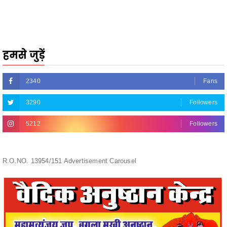
हमसे जुड़ें
2340
Fans
3290
Followers
5212
Followers
R.O.NO. 13954/151 Advertisement Carousel