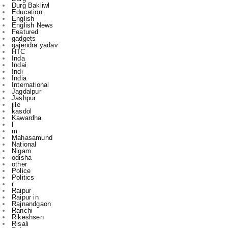
Featured
gadgets
gajendra yadav
HTC
Inda
Indai
Indi
India
International
Jagdalpur
Jashpur
jile
kasdol
Kawardha
l
m
Mahasamund
National
Nigam
odisha
other
Police
Politics
r
Raipur
Raipur in
Rajnandgaon
Ranchi
Rikeshsen
Risali
Rojgaar
Santosh Rai
Sports
State
technology