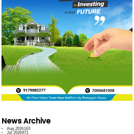
News Archive
Aug 2026
163
Jul 2026
871
Jun 2026
788
May 2026
719
Apr 2026
597
Mar 2026
596