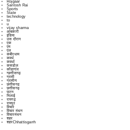
to
u
vijay sharma
आबकारी
इंडिया
उस दौरान
एक
एम
एल
कबीरधाम
कवर्ध
कवर्धा
कसडोल
कोंडागांव
ग्छत्तीसगढ़
ग्रामी
ग्रामीण
छत्तीसगढ
छत्तीसगढ़
पाटन
भिलाई
रायगढ़
रायपुर
विचार
विचार मंथन
विचारमंथन
शहर
शहरChhattisgarrh