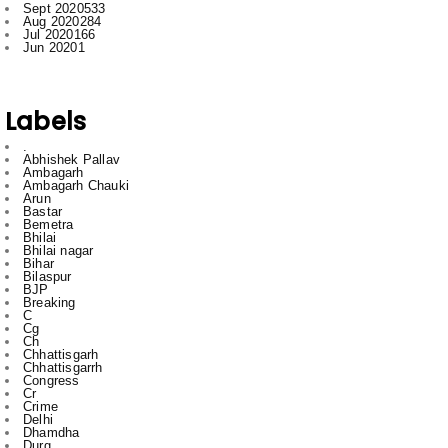
Labels
.
Abhishek Pallav
Ambagarh
Ambagarh Chauki
Arun
Bastar
Bemetra
Bhilai
Bhilai nagar
Bihar
Bilaspur
BJP
Breaking
C
Cg
Ch
Chhattisgarh
Chhattisgarrh
Congress
Cr
Crime
Delhi
Dhamdha
Durg
Durg Bakliwl
Education
English
English News