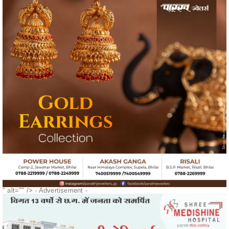
" alt="" />
- Advertisement -