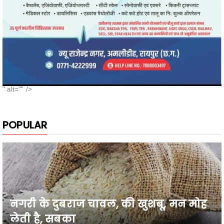
" alt="" />
POPULAR
नगरी के दुबराज चावल, की खुशबू, मन मोह
लेती है, सबका