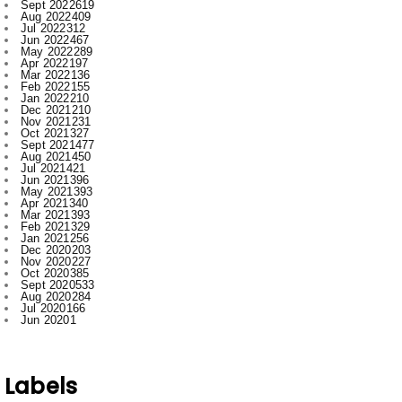
May 2022
289
Apr 2022
197
Mar 2022
136
Feb 2022
155
Jan 2022
210
Dec 2021
210
Nov 2021
231
Oct 2021
327
Sept 2021
477
Aug 2021
450
Jul 2021
421
Jun 2021
396
May 2021
393
Apr 2021
340
Mar 2021
393
Feb 2021
329
Jan 2021
256
Dec 2020
203
Nov 2020
227
Oct 2020
385
Sept 2020
533
Aug 2020
284
Jul 2020
166
Jun 2020
1
Labels
.
Abhishek Pallav
Ambagarh
Ambagarh Chauki