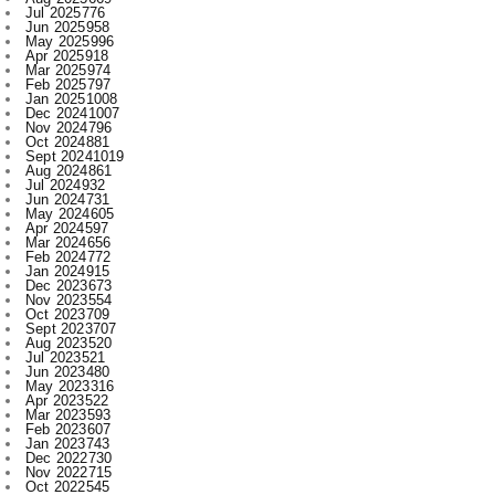
Mar 2025
974
Feb 2025
797
Jan 2025
1008
Dec 2024
1007
Nov 2024
796
Oct 2024
881
Sept 2024
1019
Aug 2024
861
Jul 2024
932
Jun 2024
731
May 2024
605
Apr 2024
597
Mar 2024
656
Feb 2024
772
Jan 2024
915
Dec 2023
673
Nov 2023
554
Oct 2023
709
Sept 2023
707
Aug 2023
520
Jul 2023
521
Jun 2023
480
May 2023
316
Apr 2023
522
Mar 2023
593
Feb 2023
607
Jan 2023
743
Dec 2022
730
Nov 2022
715
Oct 2022
545
Sept 2022
619
Aug 2022
409
Jul 2022
312
Jun 2022
467