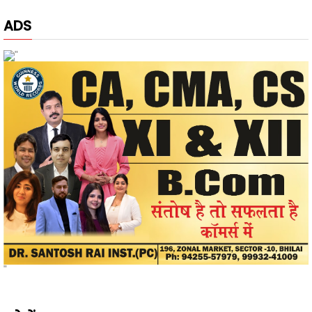
"
"
खोजें