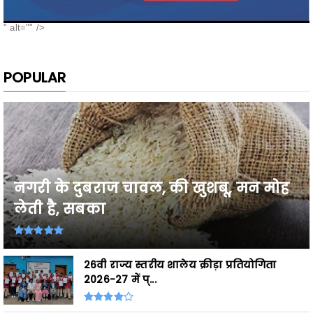
POPULAR
नगरी के दुबराज चावल, की खुशबू, मन मोह
लेती है, सबका
26वी राज्य स्तरीय शालेय क्रीड़ा प्रतियोगिता
2026-27 में प्...
Breaking,छत्तीसगढ़ के उत्कृष्ट खिलाड़ी घोषित,
शासकीय सेवाओं ...