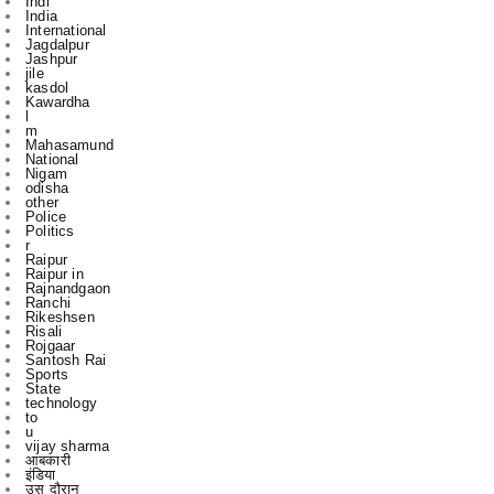
jile
kasdol
Kawardha
l
m
Mahasamund
National
Nigam
odisha
other
Police
Politics
r
Raipur
Raipur in
Rajnandgaon
Ranchi
Rikeshsen
Risali
Rojgaar
Santosh Rai
Sports
State
technology
to
u
vijay sharma
आबकारी
इंडिया
उस दौरान
एक
एम
एल
कबीरधाम