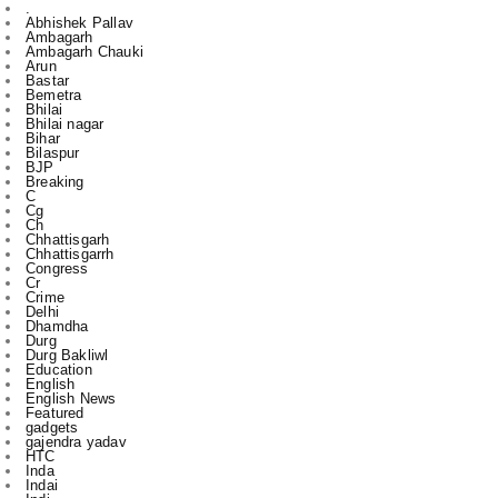
Arun
Bastar
Bemetra
Bhilai
Bhilai nagar
Bihar
Bilaspur
BJP
Breaking
C
Cg
Ch
Chhattisgarh
Chhattisgarrh
Congress
Cr
Crime
Delhi
Dhamdha
Durg
Durg Bakliwl
Education
English
English News
Featured
gadgets
gajendra yadav
HTC
Inda
Indai
Indi
India
International
Jagdalpur
Jashpur