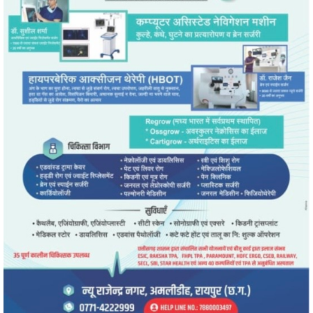
" alt="" />