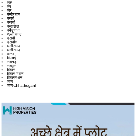
कवर्ध
कवर्धा
कसडोल
कोंडागांव
ग्छत्तीसगढ़
ग्रामी
ग्रामीण
छत्तीसगढ
छत्तीसगढ़
पाटन
भिलाई
रायगढ़
रायपुर
विचार
विचार मंथन
विचारमंथन
शहर
शहरChhattisgarrh