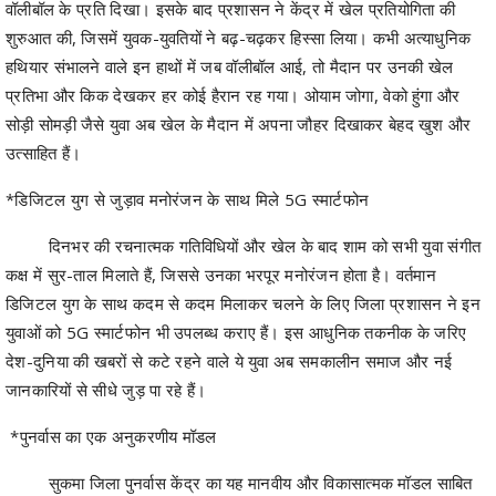
हथियार संभालने वाले इन हाथों में जब वॉलीबॉल आई, तो मैदान पर उनकी खेल
प्रतिभा और किक देखकर हर कोई हैरान रह गया। ओयाम जोगा, वेको हुंगा और
सोड़ी सोमड़ी जैसे युवा अब खेल के मैदान में अपना जौहर दिखाकर बेहद खुश और
उत्साहित हैं।
*डिजिटल युग से जुड़ाव मनोरंजन के साथ मिले 5G स्मार्टफोन
दिनभर की रचनात्मक गतिविधियों और खेल के बाद शाम को सभी युवा संगीत
कक्ष में सुर-ताल मिलाते हैं, जिससे उनका भरपूर मनोरंजन होता है। वर्तमान
डिजिटल युग के साथ कदम से कदम मिलाकर चलने के लिए जिला प्रशासन ने इन
युवाओं को 5G स्मार्टफोन भी उपलब्ध कराए हैं। इस आधुनिक तकनीक के जरिए
देश-दुनिया की खबरों से कटे रहने वाले ये युवा अब समकालीन समाज और नई
जानकारियों से सीधे जुड़ पा रहे हैं।
*पुनर्वास का एक अनुकरणीय मॉडल
सुकमा जिला पुनर्वास केंद्र का यह मानवीय और विकासात्मक मॉडल साबित
करता है कि यदि सही दिशा, उचित संसाधन और संवेदनशीलता मिले, तो मुख्यधारा से
भटके हुए युवाओं को भी परिष्कृत कर देश की प्रगति का मजबूत स्तंभ बनाया जा