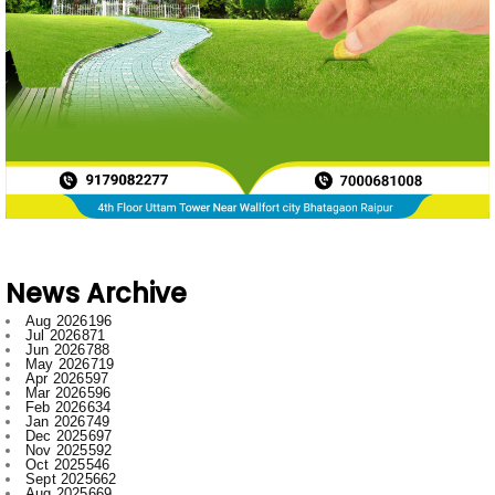
News Archive
Aug 2026
196
Jul 2026
871
Jun 2026
788
May 2026
719
Apr 2026
597
Mar 2026
596
Feb 2026
634
Jan 2026
749
Dec 2025
697
Nov 2025
592
Oct 2025
546
Sept 2025
662
Aug 2025
669
Jul 2025
776
Jun 2025
958
May 2025
996
Apr 2025
918