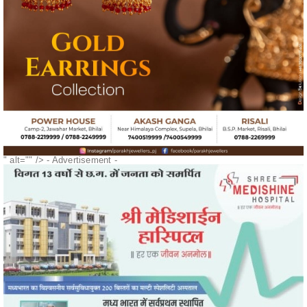
" alt="" />
- Advertisement -