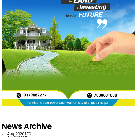
News Archive
Aug 2026
176
Jul 2026
871
Jun 2026
788
May 2026
719
Apr 2026
597
Mar 2026
596