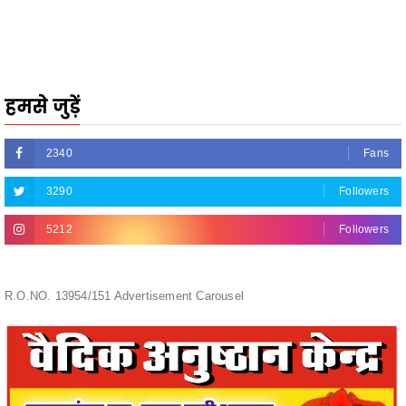
हमसे जुड़ें
2340
Fans
3290
Followers
5212
Followers
R.O.NO. 13954/151 Advertisement Carousel