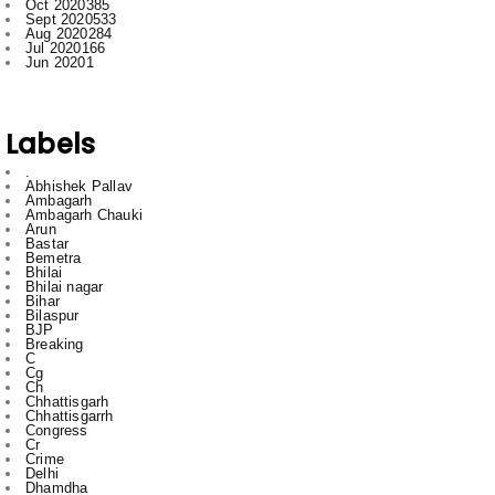
Labels
.
Abhishek Pallav
Ambagarh
Ambagarh Chauki
Arun
Bastar
Bemetra
Bhilai
Bhilai nagar
Bihar
Bilaspur
BJP
Breaking
C
Cg
Ch
Chhattisgarh
Chhattisgarrh
Congress
Cr
Crime
Delhi
Dhamdha
Durg
Durg Bakliwl
Education
English