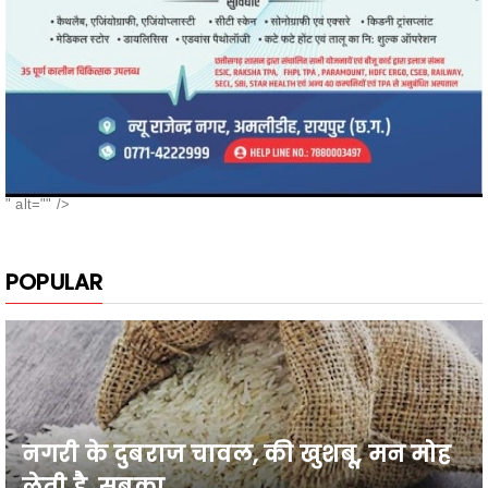
" alt="" />
POPULAR
नगरी के दुबराज चावल, की खुशबू, मन मोह
लेती है, सबका