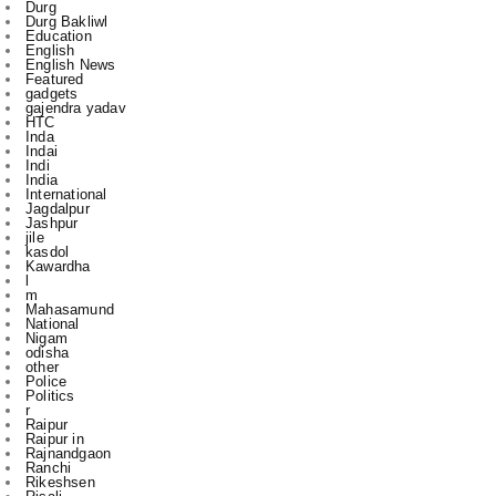
English News
Featured
gadgets
gajendra yadav
HTC
Inda
Indai
Indi
India
International
Jagdalpur
Jashpur
jile
kasdol
Kawardha
l
m
Mahasamund
National
Nigam
odisha
other
Police
Politics
r
Raipur
Raipur in
Rajnandgaon
Ranchi
Rikeshsen
Risali
Rojgaar
Santosh Rai
Sports
State