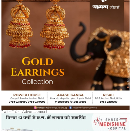
" alt="" />
- Advertisement -