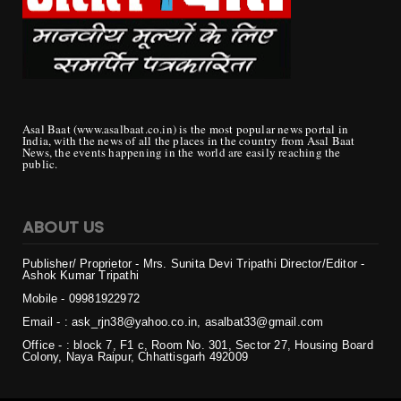
Asal Baat (www.asalbaat.co.in) is the most popular news portal in
India, with the news of all the places in the country from Asal Baat
News, the events happening in the world are easily reaching the
public.
ABOUT US
Publisher/ Proprietor - Mrs. Sunita Devi Tripathi
Director/Editor -
Ashok Kumar Tripathi
Mobile - 099819
22972
Email - : ask_rjn38@yahoo.co.in, asalbat33@gmail.com
Office - : block 7, F1 c, Room No. 301, Sector 27, Housing Board
Colony, Naya Raipur, Chhattisgarh 492009
Copyright ©
2026 | असल बात (Asal Baat) | All Rights Reserved
Login
Home
Privacy
Contact