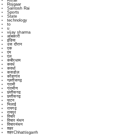
technology
to
u
vijay sharma
आबकारी
इंडिया
उस दौरान
एक
एम
एल
कबीरधाम
कवर्ध
कवर्धा
कसडोल
कोंडागांव
ग्छत्तीसगढ़
ग्रामी
ग्रामीण
छत्तीसगढ
छत्तीसगढ़
पाटन
भिलाई
रायगढ़
रायपुर
विचार
विचार मंथन
विचारमंथन
शहर
शहरChhattisgarrh