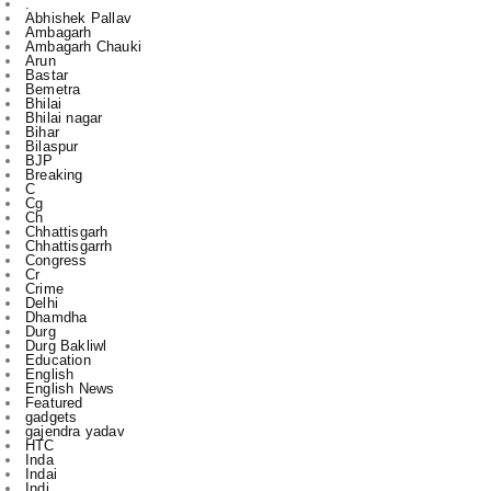
Bastar
Bemetra
Bhilai
Bhilai nagar
Bihar
Bilaspur
BJP
Breaking
C
Cg
Ch
Chhattisgarh
Chhattisgarrh
Congress
Cr
Crime
Delhi
Dhamdha
Durg
Durg Bakliwl
Education
English
English News
Featured
gadgets
gajendra yadav
HTC
Inda
Indai
Indi
India
International
Jagdalpur
Jashpur