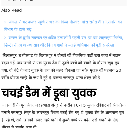
जंगल से भटककर पहुंचे सांभर का किया शिकार, मांस समेत तीन ग्रामीण वन
विभाग के हत्थे चढ़े
बस्तर के दुर्गम नक्सल प्रभावित इलाकों में पहली बार हर घर लहराएगा तिरंगा,
डिप्टी सीएम अरुण साव और विजय शर्मा ने बताई अभियान की पूरी रूपरेखा
बिलासपुर
. छत्तीसगढ़ के बिलासपुर में दोस्तों की पिकनिक पार्टी उस वक्त में मातम
बदल गई, जब उनमे से एक युवक डैम में डूबते बच्चे को बचाने के दौरान खुद डूब
गया. दो घंटे के बाद युवक के शव को बाहर निकला जा सके. मृतक की पहचान 20
वर्षीय धीरज रात्रे के रूप में हुई है. घटना रतनपुर थाना क्षेत्र की है.
चचई डैम में डूबा युवक
जानकारी के मुताबिक, जरहाभाठा क्षेत्र से करीब 10-15 युवक रविवार को पिकनिक
मनाने रतनपुर क्षेत्र के लछनपुर स्थित चचई डैम गए थे. युवक डैम के आसपास घूम
ही रहे थे, तभी उनकी नजर गहरे पानी में डूबते बच्चे पर पड़ी. उसे बचाने के लिए
धीरज ने छलांग लगा दी.
धीरज ने किसी तरह पीठ पर बैठाकर बच्चे को बाहर निकाला. लेकिन पानी ज्यादा