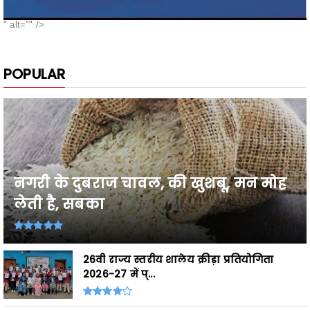
POPULAR
नगरी के दुबराज चावल, की खुशबू, मन मोह
लेती है, सबका
26वी राज्य स्तरीय शालेय क्रीड़ा प्रतियोगिता
2026-27 में प्...
Breaking,छत्तीसगढ़ के उत्कृष्ट खिलाड़ी घोषित,
शासकीय सेवाओं ...