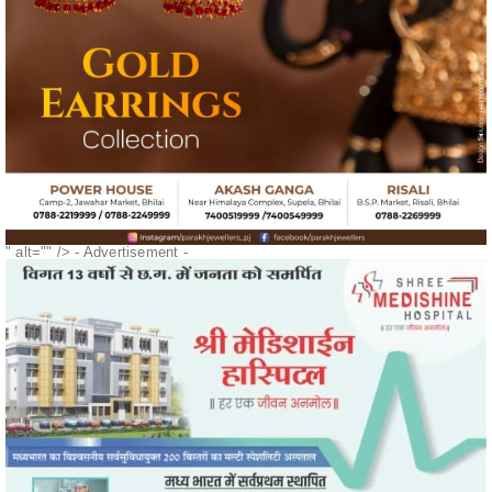
" alt="" />
- Advertisement -