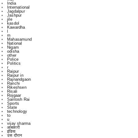
jile
kasdol
Kawardha
l
m
Mahasamund
National
Nigam
odisha
other
Police
Politics
r
Raipur
Raipur in
Rajnandgaon
Ranchi
Rikeshsen
Risali
Rojgaar
Santosh Rai
Sports
State
technology
to
u
vijay sharma
आबकारी
इंडिया
उस दौरान
एक
एम
एल
कबीरधाम
कवर्ध