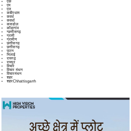
कवर्धा
कसडोल
कोंडागांव
ग्छत्तीसगढ़
ग्रामी
ग्रामीण
छत्तीसगढ
छत्तीसगढ़
पाटन
भिलाई
रायगढ़
रायपुर
विचार
विचार मंथन
विचारमंथन
शहर
शहरChhattisgarrh