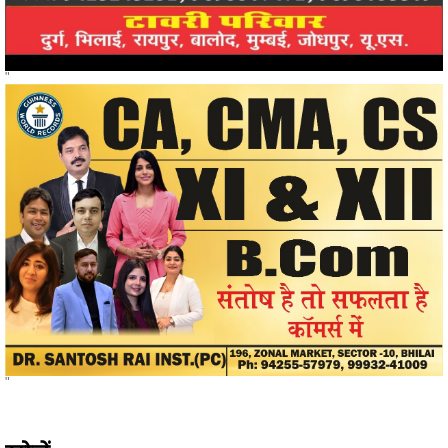
"
"
खोजें