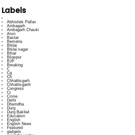
.
Abhishek Pallav
Ambagarh
Ambagarh Chauki
Arun
Bastar
Bemetra
Bhilai
Bhilai nagar
Bihar
Bilaspur
BJP
Breaking
C
Cg
Ch
Chhattisgarh
Chhattisgarrh
Congress
Cr
Crime
Delhi
Dhamdha
Durg
Durg Bakliwl
Education
English
English News
Featured
gadgets
gajendra yadav
HTC
Inda
Indai
Indi