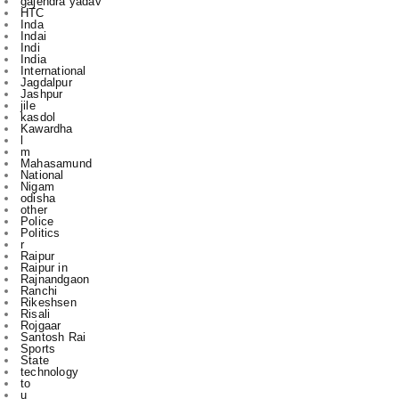
India
International
Jagdalpur
Jashpur
jile
kasdol
Kawardha
l
m
Mahasamund
National
Nigam
odisha
other
Police
Politics
r
Raipur
Raipur in
Rajnandgaon
Ranchi
Rikeshsen
Risali
Rojgaar
Santosh Rai
Sports
State
technology
to
u
vijay sharma
आबकारी
इंडिया
उस दौरान