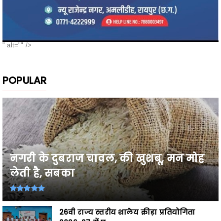
" alt="" />
POPULAR
नगरी के दुबराज चावल, की खुशबू, मन मोह
लेती है, सबका
26वी राज्य स्तरीय शालेय क्रीड़ा प्रतियोगिता
2026-27 में प्...