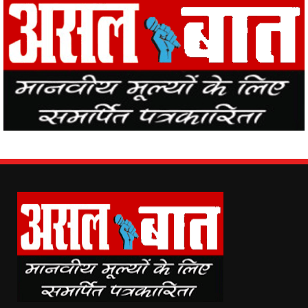
Asal Baat (www.asalbaat.co.in) is the most popular news portal in