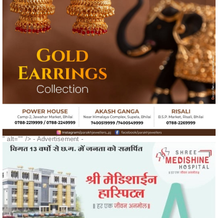
" alt="" />
- Advertisement -