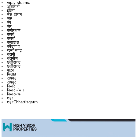
एक
एम
एल
कबीरधाम
कवर्ध
कवर्धा
कसडोल
कोंडागांव
ग्छत्तीसगढ़
ग्रामी
ग्रामीण
छत्तीसगढ
छत्तीसगढ़
पाटन
भिलाई
रायगढ़
रायपुर
विचार
विचार मंथन
विचारमंथन
शहर
शहरChhattisgarrh