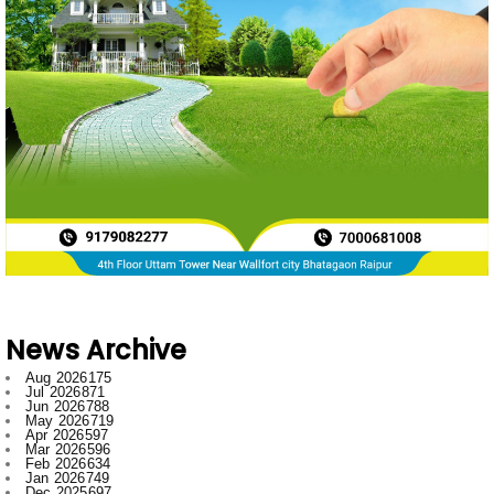
News Archive
Aug 2026
175
Jul 2026
871
Jun 2026
788
May 2026
719
Apr 2026
597
Mar 2026
596
Feb 2026
634
Jan 2026
749
Dec 2025
697
Nov 2025
592
Oct 2025
546
Sept 2025
662
Aug 2025
669