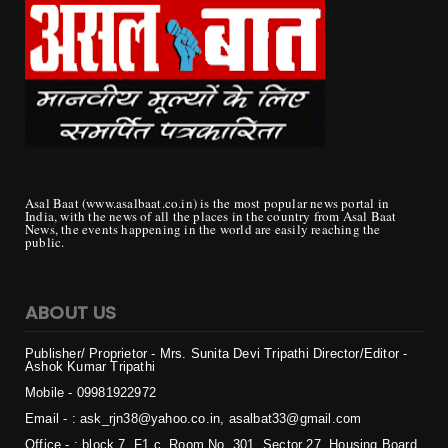
Asal Baat (www.asalbaat.co.in) is the most popular news portal in
India, with the news of all the places in the country from Asal Baat
News, the events happening in the world are easily reaching the
public.
ABOUT US
Publisher/ Proprietor - Mrs. Sunita Devi Tripathi
Director/Editor -
Ashok Kumar Tripathi
Mobile - 099819
22972
Email - : ask_rjn38@yahoo.co.in, asalbat33@gmail.com
Office - : block 7, F1 c, Room No. 301, Sector 27, Housing Board
Colony, Naya Raipur, Chhattisgarh 492009