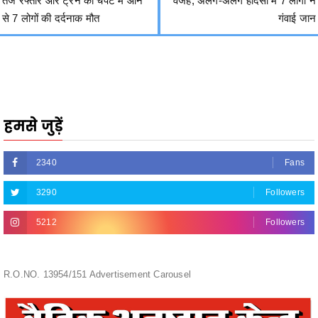
हमसे जुड़ें
2340
Fans
3290
Followers
5212
Followers
R.O.NO. 13954/151 Advertisement Carousel