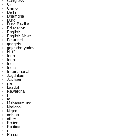
Durg
Durg Bakliwl
Education
English
English News
Featured
gadgets
gajendra yadav
HTC
Inda
Indai
Indi
India
International
Jagdalpur
Jashpur
jile
kasdol
Kawardha
l
m
Mahasamund
National
Nigam
odisha
other
Police
Politics
r
Raipur
Raipur in
Rajnandgaon
Ranchi
Rikeshsen