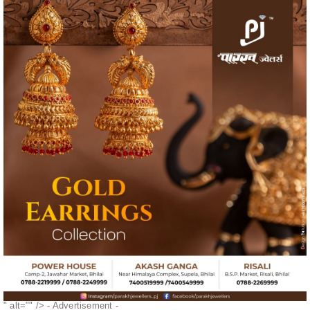
" alt="" />
- Advertisement -