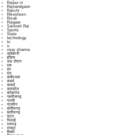
Risali
Rojgaar
Santosh Rai
Sports
State
technology
to
u
vijay sharma
आबकारी
इंडिया
उस दौरान
एक
एम
एल
कबीरधाम
कवर्ध
कवर्धा
कसडोल
कोंडागांव
ग्छत्तीसगढ़
ग्रामी
ग्रामीण
छत्तीसगढ
छत्तीसगढ़
पाटन
भिलाई
रायगढ़
रायपुर
विचार
विचार मंथन
विचारमंथन
शहर
शहरChhattisgarrh