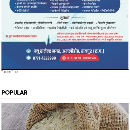
" alt="" />
POPULAR
नगरी के दुबराज चावल, की खुशबू, मन मोह