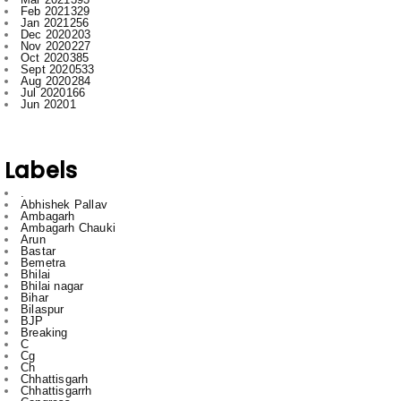
Oct 2020
385
Sept 2020
533
Aug 2020
284
Jul 2020
166
Jun 2020
1
Labels
.
Abhishek Pallav
Ambagarh
Ambagarh Chauki
Arun
Bastar
Bemetra
Bhilai
Bhilai nagar
Bihar
Bilaspur
BJP
Breaking
C
Cg
Ch
Chhattisgarh
Chhattisgarrh
Congress
Cr
Crime
Delhi
Dhamdha