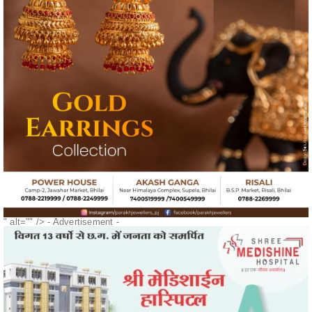
" alt="" />
- Advertisement -