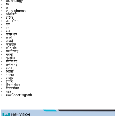
इंडिया
उस दौरान
एक
एम
एल
कबीरधाम
कवर्ध
कवर्धा
कसडोल
कोंडागांव
ग्छत्तीसगढ़
ग्रामी
ग्रामीण
छत्तीसगढ
छत्तीसगढ़
पाटन
भिलाई
रायगढ़
रायपुर
विचार
विचार मंथन
विचारमंथन
शहर
शहरChhattisgarrh