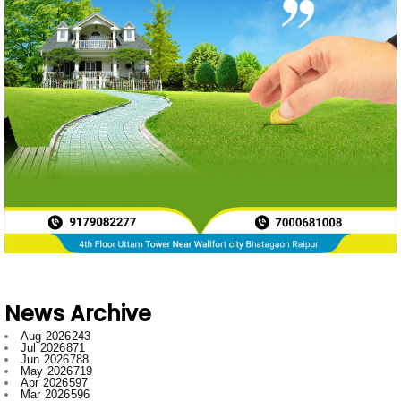
News Archive
Aug 2026
243
Jul 2026
871
Jun 2026
788
May 2026
719
Apr 2026
597
Mar 2026
596
Feb 2026
634
Jan 2026
749
Dec 2025
697
Nov 2025
592