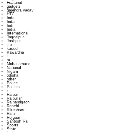
Inda
Indai
Indi
India
International
Jagdalpur
Jashpur
jile
kasdol
Kawardha
l
m
Mahasamund
National
Nigam
odisha
other
Police
Politics
r
Raipur
Raipur in
Rajnandgaon
Ranchi
Rikeshsen
Risali
Rojgaar
Santosh Rai
Sports
State
technology
to
u
vijay sharma
आबकारी