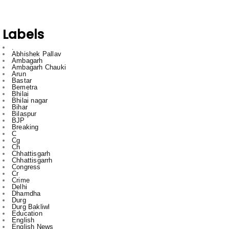
Labels
.
Abhishek Pallav
Ambagarh
Ambagarh Chauki
Arun
Bastar
Bemetra
Bhilai
Bhilai nagar
Bihar
Bilaspur
BJP
Breaking
C
Cg
Ch
Chhattisgarh
Chhattisgarrh
Congress
Cr
Crime
Delhi
Dhamdha
Durg
Durg Bakliwl
Education
English
English News
Featured
gadgets
gajendra yadav
HTC