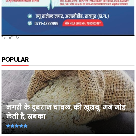
" alt="" />
POPULAR
नगरी के दुबराज चावल, की खुशबू, मन मोह
लेती है, सबका
26वी राज्य स्तरीय शालेय क्रीड़ा प्रतियोगिता
2026-27 में प्...