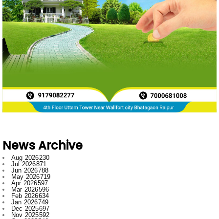
News Archive
Aug 2026
230
Jul 2026
871
Jun 2026
788
May 2026
719
Apr 2026
597
Mar 2026
596
Feb 2026
634
Jan 2026
749
Dec 2025
697
Nov 2025
592
Oct 2025
546
Sept 2025
662
Aug 2025
669
Jul 2025
776
Jun 2025
958