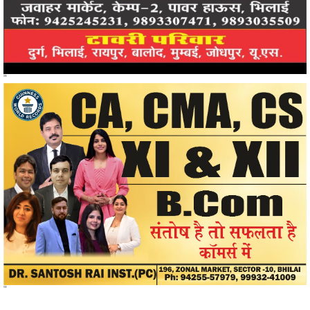
"
"
खोजें