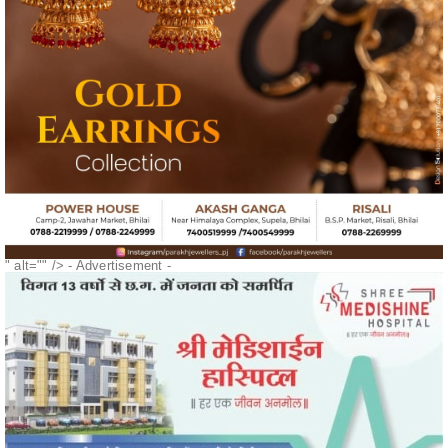
" alt="" />
- Advertisement -