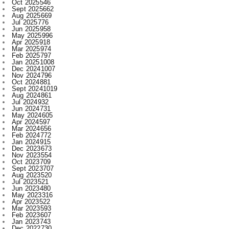
May 2025
996
Apr 2025
918
Mar 2025
974
Feb 2025
797
Jan 2025
1008
Dec 2024
1007
Nov 2024
796
Oct 2024
881
Sept 2024
1019
Aug 2024
861
Jul 2024
932
Jun 2024
731
May 2024
605
Apr 2024
597
Mar 2024
656
Feb 2024
772
Jan 2024
915
Dec 2023
673
Nov 2023
554
Oct 2023
709
Sept 2023
707
Aug 2023
520
Jul 2023
521
Jun 2023
480
May 2023
316
Apr 2023
522
Mar 2023
593
Feb 2023
607
Jan 2023
743
Dec 2022
730
Nov 2022
715
Oct 2022
545
Sept 2022
619
Aug 2022
409