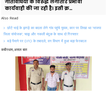
Also Read
छोटे भाई के झगड़े का बदला लेने गांव पहुंचे युवक, कार पर लिखा था ‘भाजपा
जिला संयोजक’; चाकू और नकली बंदूक के साथ दो गिरफ्तार
बड़े पैमाने पर DFO के तबादले, वन विभाग में हुआ बड़ा फेरबदल
कबीरधाम,असल बात
कबीरधाम पुलिस द्वारा जिले में अवैध जुआ एवं ऑनलाइन सट्टा गतिविधियों के विरुद्ध
लगातार प्रभावी कार्यवाही की जा रही है। इसी क्रम में पुलिस अधीक्षक धर्मेन्द्र सिंह