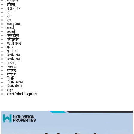
एल
कबीरधाम
कवर्ध
कवर्धा
कसडोल
कोंडागांव
ग्छत्तीसगढ़
ग्रामी
ग्रामीण
छत्तीसगढ
छत्तीसगढ़
पाटन
भिलाई
रायगढ़
रायपुर
विचार
विचार मंथन
विचारमंथन
शहर
शहरChhattisgarrh