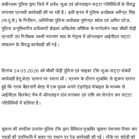
(भा.पु.से.) के निर्देशन, अतिरिक्त पुलिस अधीक्षक पुष्पेन्द्र बघेल एवं अमित पटेल,
पुलिस अनुविभागीय अधिकारी बोड़ला अखिलेश कौशिक के मार्गदर्शन तथा चौकी पोड़ी
प्रभारी उप निरीक्षक लक्ष्मी नारायण साव के नेतृत्व में ऑनलाइन आईपीएल सट्टा
संचालन के विरुद्ध कार्यवाही की गई।
दिनांक 24.05.2026 को चौकी पोड़ी पुलिस एवं साइबर टीम जुआ-सट्टा संबंधी
कार्यवाही हेतु क्षेत्र भ्रमण पर रवाना थी। भ्रमण के दौरान मुखबिर से सूचना प्राप्त
हुई कि ग्राम बैहरसरी क्षेत्र में एक युवक अपने एंड्रॉइड मोबाइल के माध्यम से
आईपीएल क्रिकेट मैच में ऑनलाइन दांव लगाकर एवं राशि का लेनदेन कर सट्टा
गतिविधियों में संलिप्त है।
सूचना की तस्दीक उपरांत पुलिस टीम द्वारा विधिवत मुखबिर सूचना पंचनामा तैयार कर
गवाहों की उपस्थिति में बताए गए स्थान पर रेड कार्यवाही की गई। मौके पर संदेही को
घेराबंदी कर पकड़ा गया, जिसने पूछताछ में अपना नाम रघुवीर वर्मा पिता फागूराम वर्मा
उम्र 22 वर्ष निवासी ग्राम बैहरसरी चौकी पोड़ी थाना बोड़ला जिला कबीरधाम