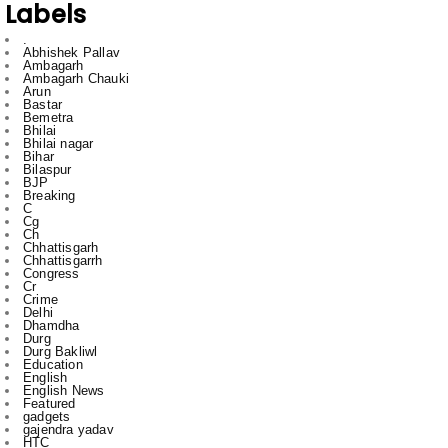
Ambagarh
Ambagarh Chauki
Arun
Bastar
Bemetra
Bhilai
Bhilai nagar
Bihar
Bilaspur
BJP
Breaking
C
Cg
Ch
Chhattisgarh
Chhattisgarrh
Congress
Cr
Crime
Delhi
Dhamdha
Durg
Durg Bakliwl
Education
English
English News
Featured
gadgets
gajendra yadav
HTC
Inda
Indai
Indi
India