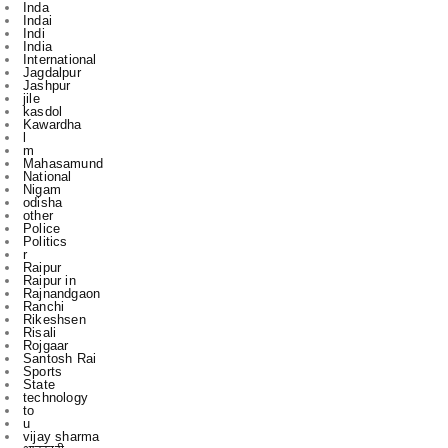
International
Jagdalpur
Jashpur
jile
kasdol
Kawardha
l
m
Mahasamund
National
Nigam
odisha
other
Police
Politics
r
Raipur
Raipur in
Rajnandgaon
Ranchi
Rikeshsen
Risali
Rojgaar
Santosh Rai
Sports
State
technology
to
u
vijay sharma
आबकारी
इंडिया
उस दौरान
एक
एम