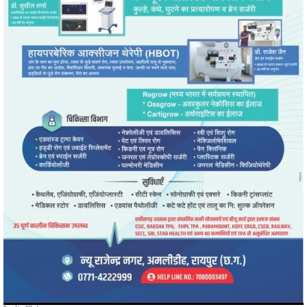
" alt="" />