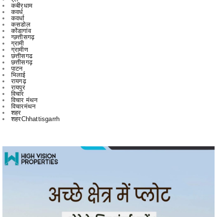
कोंडागांव
ग्छत्तीसगढ़
ग्रामी
ग्रामीण
छत्तीसगढ
छत्तीसगढ़
पाटन
भिलाई
रायगढ़
रायपुर
विचार
विचार मंथन
विचारमंथन
शहर
शहरChhattisgarrh