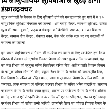
सुदूर वनांचलों के विकास के लिए बुनियादी ढांचे को मजबूत करते हुए गांवों में ये 14
सामुदायिक सुविधाएं विकसित की जाएंगी। आंगनबाड़ी केंद्र, स्वास्थ्य सुविधाएं, उचित
मूल्य की राशन दुकानें, सड़क व मोबाइल कनेक्टिविटी, डाकघर, वन धन विकास
केंद्र, सामान्य सेवा केंद्र , पंचायत भवन, बैंक और ब्लॉक स्तर पर नए कॉलेजों की
स्थापना की जाएगी।
इस सघन संतृप्तिकरण अभियान की रूपरेखा तय करने के लिए आयोजित इस बैठक
मेंबैठक में पंचायत एवं ग्रामीण विकास विभाग की अपर मुख्य सचिव ऋचाा शर्मा, गृह
एवं जेल विभाग की प्रमुख सचिव निहारिका बारिक सिंह, आदिम जाति विकास विभाग
के प्रमुख सचिव सोनमणि बोरा, स्कूल शिक्षा विभाग के सचिव डॉ. कमलप्रीत सिंह,
वित्त विभाग के सचिव डॉ. रोहित यादव, सामान्य प्रशासन विभाग के सचिव अविनाश
चम्पावत, लोक स्वास्थ्य एवं परिवार कल्याण विभाग के सचिव अमित कटारिया, सामान्य
प्रशासन विभाग के सचिव रजत कुमार, आवास एवं पर्यावरण विभाग के सचिव अंकित
आनंद, पर्यटन एवं संस्कृति विभाग के सचिव डॉ. एस.भारतीदासन, राजस्व एवं आपदा
प्रबंधन विभाग की सचिव शम्मी आबिदी, तकनीकी शिक्षा एवं कौशल विकास विभाग के
सचिव बसवराजु एस., श्रम विभाग के सचिव हिमशिखर गुप्ता सहित अन्य विभागों के
वरिष्ठ अधिकारी शामिल हुए। बैठक के अंत में मुख्य सचिव ने सभी विभागों को आपसी
समन्वय के साथ तय समय-सीमा के भीतर इन योजनाओं को धरातल पर लागू करने