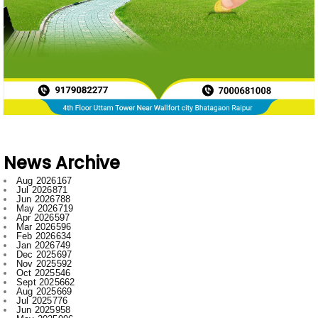
News Archive
Aug 2026
167
Jul 2026
871
Jun 2026
788
May 2026
719
Apr 2026
597
Mar 2026
596
Feb 2026
634
Jan 2026
749
Dec 2025
697
Nov 2025
592
Oct 2025
546
Sept 2025
662
Aug 2025
669
Jul 2025
776
Jun 2025
958
May 2025
996
Apr 2025
918
Mar 2025
974
Feb 2025
797
Jan 2025
1008