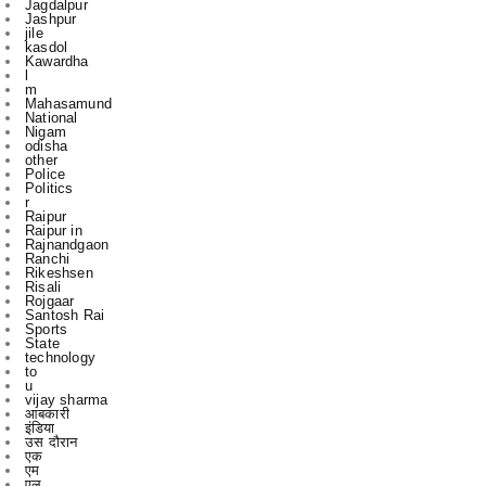
l
m
Mahasamund
National
Nigam
odisha
other
Police
Politics
r
Raipur
Raipur in
Rajnandgaon
Ranchi
Rikeshsen
Risali
Rojgaar
Santosh Rai
Sports
State
technology
to
u
vijay sharma
आबकारी
इंडिया
उस दौरान
एक
एम
एल
कबीरधाम
कवर्ध
कवर्धा
कसडोल