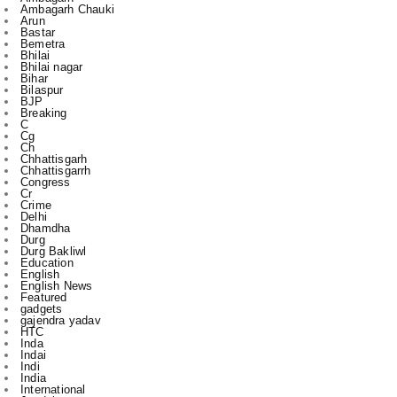
Bhilai
Bhilai nagar
Bihar
Bilaspur
BJP
Breaking
C
Cg
Ch
Chhattisgarh
Chhattisgarrh
Congress
Cr
Crime
Delhi
Dhamdha
Durg
Durg Bakliwl
Education
English
English News
Featured
gadgets
gajendra yadav
HTC
Inda
Indai
Indi
India
International
Jagdalpur
Jashpur
jile
kasdol
Kawardha