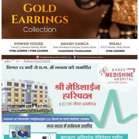
" alt="" />
- Advertisement -