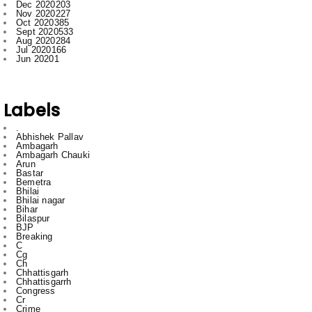
Aug 2020
284
Jul 2020
166
Jun 2020
1
Labels
.
Abhishek Pallav
Ambagarh
Ambagarh Chauki
Arun
Bastar
Bemetra
Bhilai
Bhilai nagar
Bihar
Bilaspur
BJP
Breaking
C
Cg
Ch
Chhattisgarh
Chhattisgarrh
Congress
Cr
Crime
Delhi
Dhamdha
Durg
Durg Bakliwl