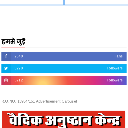
हमसे जुड़ें
2340
Fans
3290
Followers
5212
Followers
R.O.NO. 13954/151 Advertisement Carousel