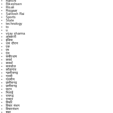
Sports
State
technology
to
u
vijay sharma
आबकारी
इंडिया
उस दौरान
एक
एम
एल
कबीरधाम
कवर्ध
कवर्धा
कसडोल
कोंडागांव
ग्छत्तीसगढ़
ग्रामी
ग्रामीण
छत्तीसगढ
छत्तीसगढ़
पाटन
भिलाई
रायगढ़
रायपुर
विचार
विचार मंथन
विचारमंथन
शहर
शहरChhattisgarrh