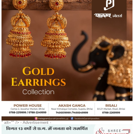
" alt="" />
- Advertisement -