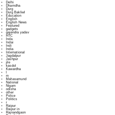
Education
English
English News
Featured
gadgets
gajendra yadav
HTC
Inda
Indai
Indi
India
International
Jagdalpur
Jashpur
jile
kasdol
Kawardha
l
m
Mahasamund
National
Nigam
odisha
other
Police
Politics
r
Raipur
Raipur in
Rajnandgaon
Ranchi
Rikeshsen
Risali
Rojgaar
Santosh Rai