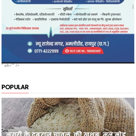
" alt="" />
POPULAR
नगरी के दुबराज चावल, की खुशबू, मन मोह
लेती है, सबका