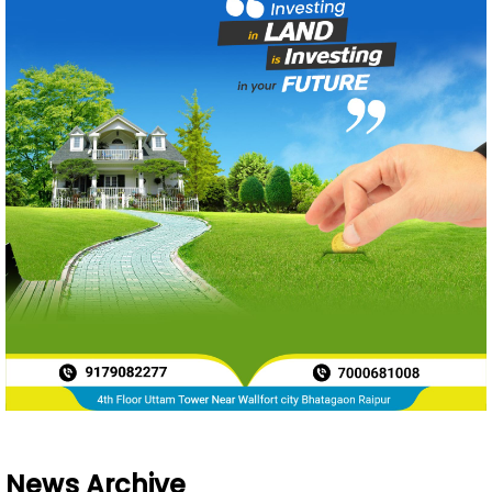
News Archive
Aug 2026
243
Jul 2026
871
Jun 2026
788
May 2026
719