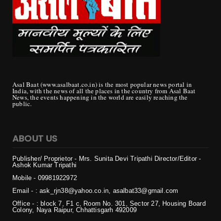
Asal Baat (www.asalbaat.co.in) is the most popular news portal in
India, with the news of all the places in the country from Asal Baat
News, the events happening in the world are easily reaching the
public.
ABOUT US
Publisher/ Proprietor - Mrs. Sunita Devi Tripathi
Director/Editor -
Ashok Kumar Tripathi
Mobile - 099819
22972
Email - : ask_rjn38@yahoo.co.in, asalbat33@gmail.com
Office - : block 7, F1 c, Room No. 301, Sector 27, Housing Board
Colony, Naya Raipur, Chhattisgarh 492009
Copyright ©
2026 | असल बात (Asal Baat) | All Rights Reserved