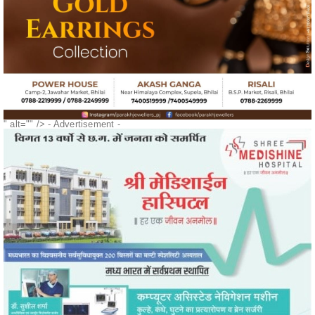
" alt="" />
- Advertisement -