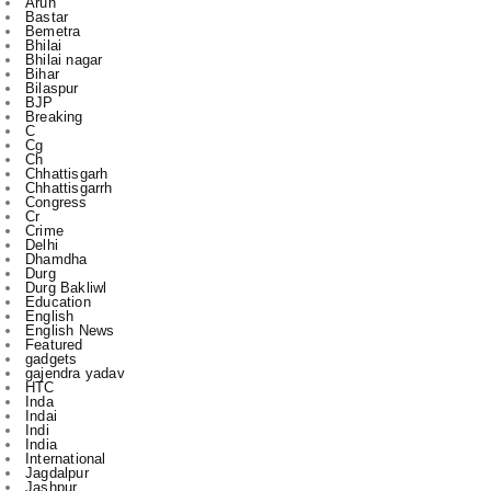
Bihar
Bilaspur
BJP
Breaking
C
Cg
Ch
Chhattisgarh
Chhattisgarrh
Congress
Cr
Crime
Delhi
Dhamdha
Durg
Durg Bakliwl
Education
English
English News
Featured
gadgets
gajendra yadav
HTC
Inda
Indai
Indi
India
International
Jagdalpur
Jashpur
jile
kasdol
Kawardha
l