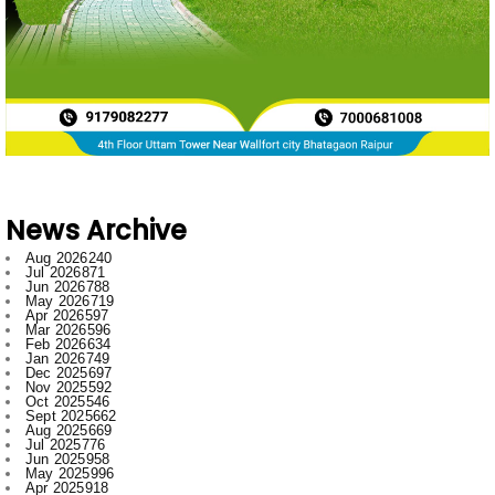
News Archive
Aug 2026
240
Jul 2026
871
Jun 2026
788
May 2026
719
Apr 2026
597
Mar 2026
596
Feb 2026
634
Jan 2026
749
Dec 2025
697
Nov 2025
592
Oct 2025
546
Sept 2025
662
Aug 2025
669
Jul 2025
776
Jun 2025
958
May 2025
996
Apr 2025
918
Mar 2025
974
Feb 2025
797
Jan 2025
1008
Dec 2024
1007