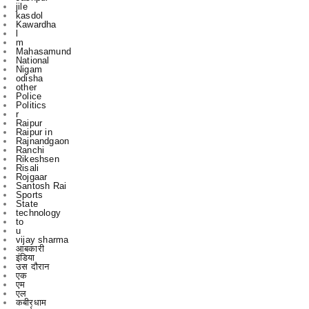
m
Mahasamund
National
Nigam
odisha
other
Police
Politics
r
Raipur
Raipur in
Rajnandgaon
Ranchi
Rikeshsen
Risali
Rojgaar
Santosh Rai
Sports
State
technology
to
u
vijay sharma
आबकारी
इंडिया
उस दौरान
एक
एम
एल
कबीरधाम
कवर्ध
कवर्धा
कसडोल
कोंडागांव
ग्छत्तीसगढ़