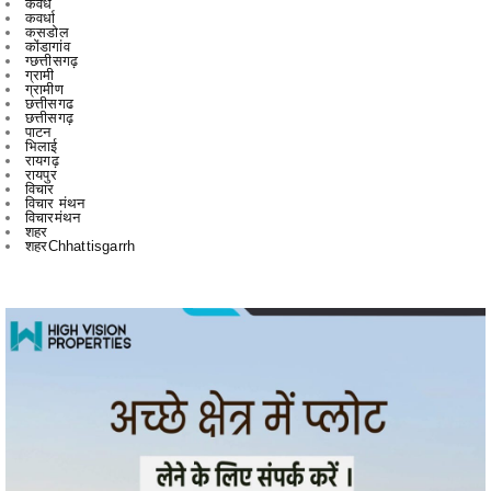
ग्रामी
ग्रामीण
छत्तीसगढ
छत्तीसगढ़
पाटन
भिलाई
रायगढ़
रायपुर
विचार
विचार मंथन
विचारमंथन
शहर
शहरChhattisgarrh