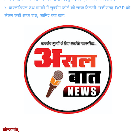
कोण्डागांव,
असल बात News