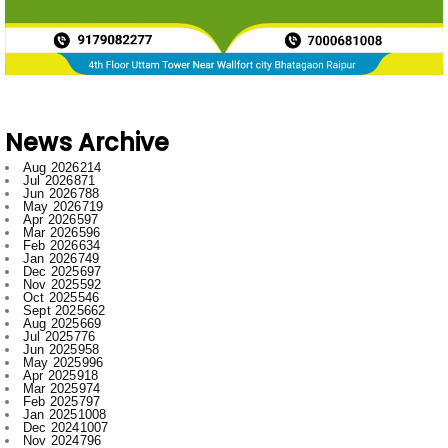
News Archive
Aug 2026
214
Jul 2026
871
Jun 2026
788
May 2026
719
Apr 2026
597
Mar 2026
596
Feb 2026
634
Jan 2026
749
Dec 2025
697
Nov 2025
592
Oct 2025
546
Sept 2025
662
Aug 2025
669
Jul 2025
776
Jun 2025
958
May 2025
996
Apr 2025
918
Mar 2025
974
Feb 2025
797
Jan 2025
1008
Dec 2024
1007
Nov 2024
796
Oct 2024
881
Sept 2024
1019
Aug 2024
861
Jul 2024
932
Jun 2024
731