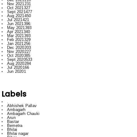
Jul 2021
421
Jun 2021
396
May 2021
393
Apr 2021
340
Mar 2021
393
Feb 2021
329
Jan 2021
256
Dec 2020
203
Nov 2020
227
Oct 2020
385
Sept 2020
533
Aug 2020
284
Jul 2020
166
Jun 2020
1
Labels
.
Abhishek Pallav
Ambagarh
Ambagarh Chauki
Arun
Bastar
Bemetra
Bhilai
Bhilai nagar
Bihar
Bilaspur
BJP
Breaking
C