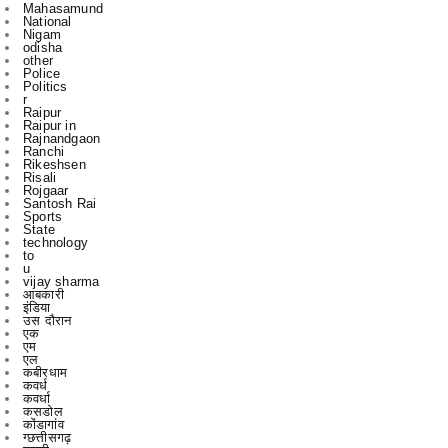
other
Police
Politics
r
Raipur
Raipur in
Rajnandgaon
Ranchi
Rikeshsen
Risali
Rojgaar
Santosh Rai
Sports
State
technology
to
u
vijay sharma
आबकारी
इंडिया
उस दौरान
एक
एम
एल
कबीरधाम
कवर्ध
कवर्धा
कसडोल
कोंडागांव
ग्छत्तीसगढ़
ग्रामी
ग्रामीण
छत्तीसगढ
छत्तीसगढ़
पाटन