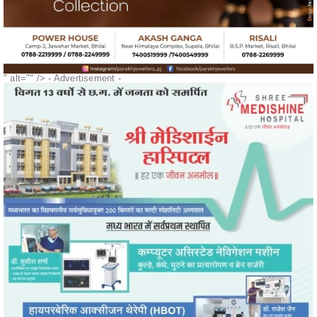
" alt="" />
- Advertisement -