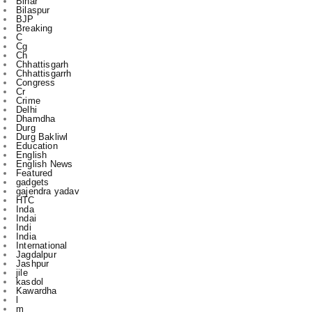
Cg
Ch
Chhattisgarh
Chhattisgarrh
Congress
Cr
Crime
Delhi
Dhamdha
Durg
Durg Bakliwl
Education
English
English News
Featured
gadgets
gajendra yadav
HTC
Inda
Indai
Indi
India
International
Jagdalpur
Jashpur
jile
kasdol
Kawardha
l
m
Mahasamund
National
Nigam
odisha