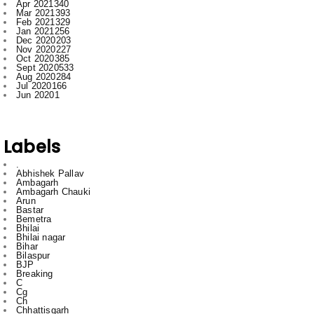
Apr 2021
340
Mar 2021
393
Feb 2021
329
Jan 2021
256
Dec 2020
203
Nov 2020
227
Oct 2020
385
Sept 2020
533
Aug 2020
284
Jul 2020
166
Jun 2020
1
Labels
.
Abhishek Pallav
Ambagarh
Ambagarh Chauki
Arun
Bastar
Bemetra
Bhilai
Bhilai nagar
Bihar
Bilaspur
BJP
Breaking
C
Cg
Ch
Chhattisgarh