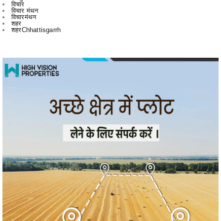
विचार
विचार मंथन
विचारमंथन
शहर
शहरChhattisgarrh