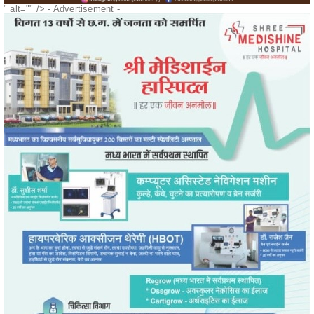
" alt="" />
- Advertisement -