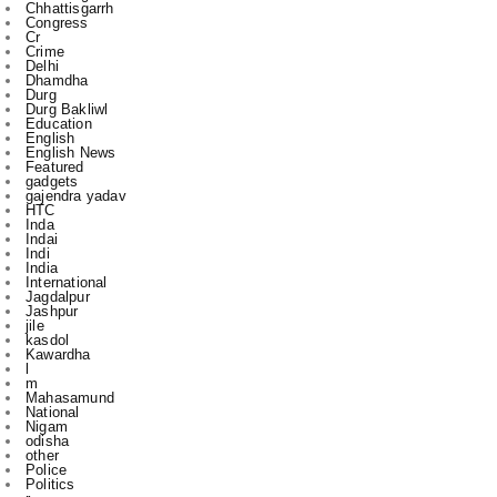
Chhattisgarrh
Congress
Cr
Crime
Delhi
Dhamdha
Durg
Durg Bakliwl
Education
English
English News
Featured
gadgets
gajendra yadav
HTC
Inda
Indai
Indi
India
International
Jagdalpur
Jashpur
jile
kasdol
Kawardha
l
m
Mahasamund
National
Nigam
odisha
other
Police
Politics