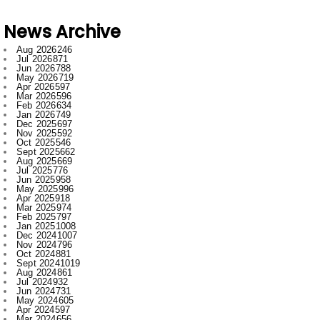
News Archive
Aug 2026
246
Jul 2026
871
Jun 2026
788
May 2026
719
Apr 2026
597
Mar 2026
596
Feb 2026
634
Jan 2026
749
Dec 2025
697
Nov 2025
592
Oct 2025
546
Sept 2025
662
Aug 2025
669
Jul 2025
776
Jun 2025
958
May 2025
996
Apr 2025
918
Mar 2025
974
Feb 2025
797
Jan 2025
1008
Dec 2024
1007
Nov 2024
796
Oct 2024
881
Sept 2024
1019
Aug 2024
861
Jul 2024
932
Jun 2024
731
May 2024
605
Apr 2024
597
Mar 2024
656