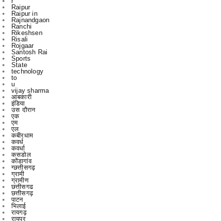
r
Raipur
Raipur in
Rajnandgaon
Ranchi
Rikeshsen
Risali
Rojgaar
Santosh Rai
Sports
State
technology
to
u
vijay sharma
आबकारी
इंडिया
उस दौरान
एक
एम
एल
कबीरधाम
कवर्ध
कवर्धा
कसडोल
कोंडागांव
ग्छत्तीसगढ़
ग्रामी
ग्रामीण
छत्तीसगढ
छत्तीसगढ़
पाटन
भिलाई
रायगढ़
रायपुर