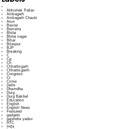
Ambagarh Chauki
Arun
Bastar
Bemetra
Bhilai
Bhilai nagar
Bihar
Bilaspur
BJP
Breaking
C
Cg
Ch
Chhattisgarh
Chhattisgarrh
Congress
Cr
Crime
Delhi
Dhamdha
Durg
Durg Bakliwl
Education
English
English News
Featured
gadgets
gajendra yadav
HTC
Inda
Indai
Indi
India
International
Jagdalpur