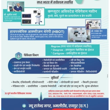
" alt="" />