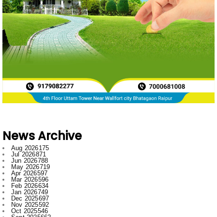
News Archive
Aug 2026
175
Jul 2026
871
Jun 2026
788
May 2026
719
Apr 2026
597
Mar 2026
596
Feb 2026
634
Jan 2026
749
Dec 2025
697
Nov 2025
592
Oct 2025
546
Sept 2025
662
Aug 2025
669
Jul 2025
776
Jun 2025
958
May 2025
996