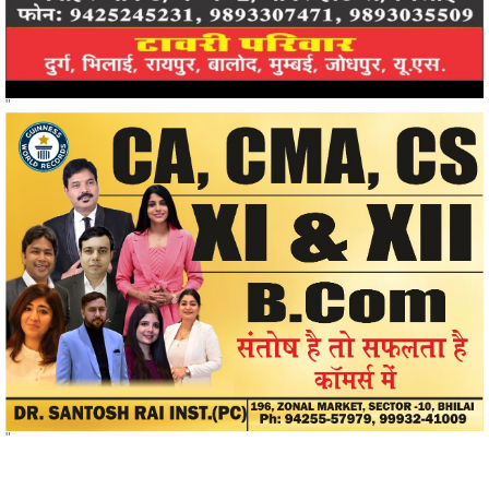
"
"
खोजें