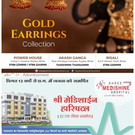
" alt="" />
- Advertisement -