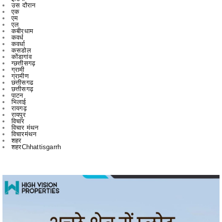
कबीरधाम
कवर्ध
कवर्धा
कसडोल
कोंडागांव
ग्छत्तीसगढ़
ग्रामी
ग्रामीण
छत्तीसगढ
छत्तीसगढ़
पाटन
भिलाई
रायगढ़
रायपुर
विचार
विचार मंथन
विचारमंथन
शहर
शहरChhattisgarrh