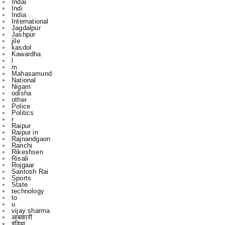
Jashpur
jile
kasdol
Kawardha
l
m
Mahasamund
National
Nigam
odisha
other
Police
Politics
r
Raipur
Raipur in
Rajnandgaon
Ranchi
Rikeshsen
Risali
Rojgaar
Santosh Rai
Sports
State
technology
to
u
vijay sharma
आबकारी
इंडिया
उस दौरान
एक
एम
एल