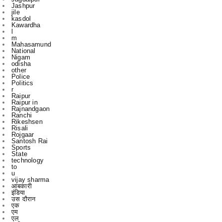
l
m
Mahasamund
National
Nigam
odisha
other
Police
Politics
r
Raipur
Raipur in
Rajnandgaon
Ranchi
Rikeshsen
Risali
Rojgaar
Santosh Rai
Sports
State
technology
to
u
vijay sharma
आबकारी
इंडिया
उस दौरान
एक
एम
एल
कबीरधाम
कवर्ध
कवर्धा
कसडोल
कोंडागांव