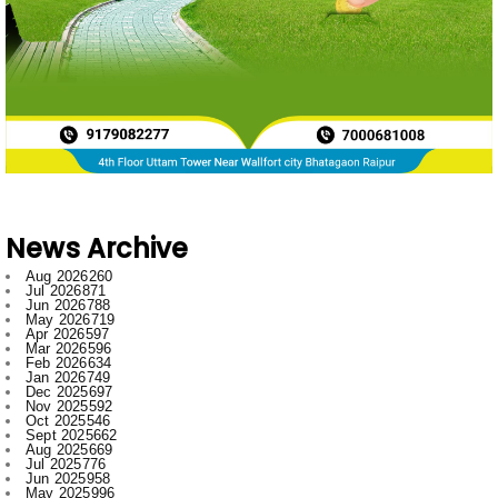
News Archive
Aug 2026
260
Jul 2026
871
Jun 2026
788
May 2026
719
Apr 2026
597
Mar 2026
596
Feb 2026
634
Jan 2026
749
Dec 2025
697
Nov 2025
592
Oct 2025
546
Sept 2025
662
Aug 2025
669
Jul 2025
776
Jun 2025
958
May 2025
996
Apr 2025
918
Mar 2025
974
Feb 2025
797
Jan 2025
1008