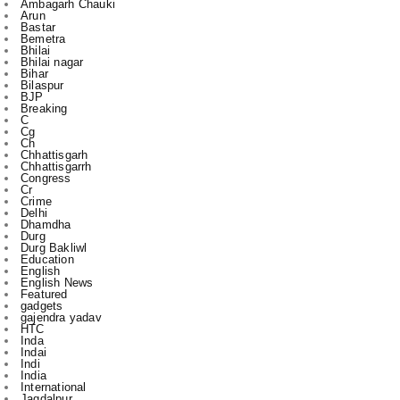
Bhilai nagar
Bihar
Bilaspur
BJP
Breaking
C
Cg
Ch
Chhattisgarh
Chhattisgarrh
Congress
Cr
Crime
Delhi
Dhamdha
Durg
Durg Bakliwl
Education
English
English News
Featured
gadgets
gajendra yadav
HTC
Inda
Indai
Indi
India
International
Jagdalpur
Jashpur
jile
kasdol
Kawardha