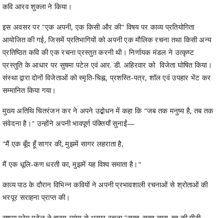
आयोजित की गई, जिसमें प्रतिभागियों को अपनी एक मौलिक रचना तथा किसी अन्य
प्रतिष्ठित कवि की एक रचना प्रस्तुत करनी थी। निर्णायक मंडल ने उत्कृष्ट
प्रस्तुति के आधार पर सुषमा पटेल एवं आर. डी. अहिरवार को विजेता घोषित किया।
संस्था द्वारा दोनों विजेताओं को स्मृति-चिह्न, प्रशस्ति-पत्र, शॉल एवं उपहार भेंट कर
सम्मानित किया गया।
मुख्य अतिथि चितरंजन कर ने अपने उद्बोधन में कहा कि "जब तक मनुष्य है, तब तक
संवेदना है।" उन्होंने अपनी भावपूर्ण पंक्तियाँ सुनाईं—
"मैं एक बूँद हूँ सागर की, मुझमें सागर लहराता है,
मैं एक धूलि-कण धरती का, मुझमें यह विश्व समाता है।"
काव्य पाठ के दौरान विभिन्न कवियों ने अपनी प्रभावशाली रचनाओं से श्रोताओं की
भरपूर सराहना प्राप्त की।
सुषमा प्रेम पटेल ने हास्य-व्यंग्य से भरपूर रचना "सुबह-सुबह सास-बहू की मीठी
नोक-झोंक" प्रस्तुत कर वातावरण को आनंदमय बना दिया।