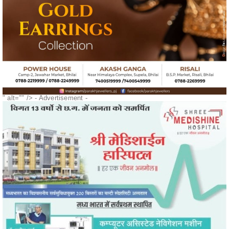
" alt="" />
- Advertisement -