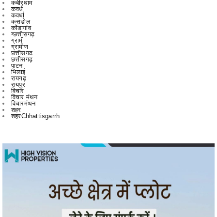
ग्छत्तीसगढ़
ग्रामी
ग्रामीण
छत्तीसगढ
छत्तीसगढ़
पाटन
भिलाई
रायगढ़
रायपुर
विचार
विचार मंथन
विचारमंथन
शहर
शहरChhattisgarrh