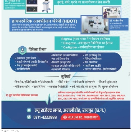
" alt="" />