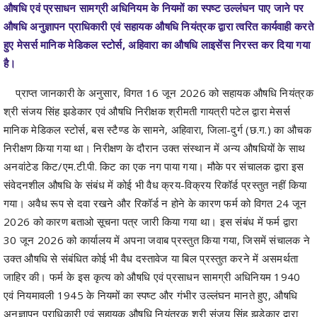
हुए मेसर्स मानिक मेडिकल स्टोर्स, अहिवारा का औषधि लाइसेंस निरस्त कर दिया गया
है।
प्राप्त जानकारी के अनुसार, विगत 16 जून 2026 को सहायक औषधि नियंत्रक
श्री संजय सिंह झडेकार एवं औषधि निरीक्षक श्रीमती गायत्री पटेल द्वारा मेसर्स
मानिक मेडिकल स्टोर्स, बस स्टैण्ड के सामने, अहिवारा, जिला-दुर्ग (छ.ग.) का औचक
निरीक्षण किया गया था। निरीक्षण के दौरान उक्त संस्थान में अन्य औषधियों के साथ
अनवांटेड किट/एम.टी.पी. किट का एक नग पाया गया। मौके पर संचालक द्वारा इस
संवेदनशील औषधि के संबंध में कोई भी वैध क्रय-विक्रय रिकॉर्ड प्रस्तुत नहीं किया
गया। अवैध रूप से दवा रखने और रिकॉर्ड न होने के कारण फर्म को विगत 24 जून
2026 को कारण बताओ सूचना पत्र जारी किया गया था। इस संबंध में फर्म द्वारा
30 जून 2026 को कार्यालय में अपना जवाब प्रस्तुत किया गया, जिसमें संचालक ने
उक्त औषधि से संबंधित कोई भी वैध दस्तावेज या बिल प्रस्तुत करने में असमर्थता
जाहिर की। फर्म के इस कृत्य को औषधि एवं प्रसाधन सामग्री अधिनियम 1940
एवं नियमावली 1945 के नियमों का स्पष्ट और गंभीर उल्लंघन मानते हुए, औषधि
अनुज्ञापन प्राधिकारी एवं सहायक औषधि नियंत्रक श्री संजय सिंह झडेकार द्वारा
06 जुलाई 2026 को मेसर्स मानिक मेडिकल स्टोर्स, अहिवारा को स्वीकृत औषधि
लाईसेंस/अनुज्ञप्ति को तत्काल प्रभाव से निरस्त कर दिया गया है। कार्यवाही के