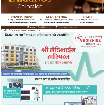
" alt="" />
- Advertisement -