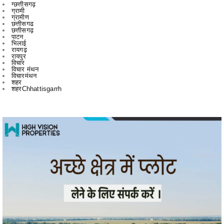
छत्तीसगढ़
पाटन
भिलाई
रायगढ़
रायपुर
विचार
विचार मंथन
विचारमंथन
शहर
शहरChhattisgarrh