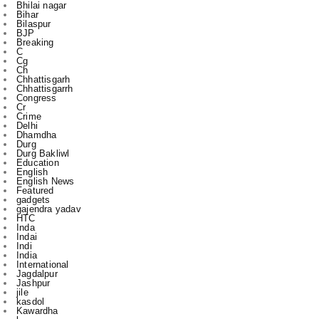
Breaking
C
Cg
Ch
Chhattisgarh
Chhattisgarrh
Congress
Cr
Crime
Delhi
Dhamdha
Durg
Durg Bakliwl
Education
English
English News
Featured
gadgets
gajendra yadav
HTC
Inda
Indai
Indi
India
International
Jagdalpur
Jashpur
jile
kasdol
Kawardha
l
m
Mahasamund
National
Nigam