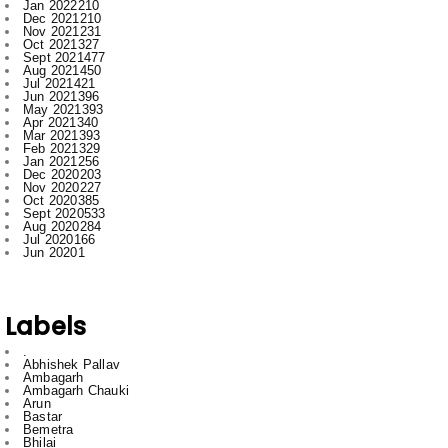
Aug 2021
450
Jul 2021
421
Jun 2021
396
May 2021
393
Apr 2021
340
Mar 2021
393
Feb 2021
329
Jan 2021
256
Dec 2020
203
Nov 2020
227
Oct 2020
385
Sept 2020
533
Aug 2020
284
Jul 2020
166
Jun 2020
1
Labels
.
Abhishek Pallav
Ambagarh
Ambagarh Chauki
Arun
Bastar
Bemetra
Bhilai
Bhilai nagar
Bihar
Bilaspur
BJP