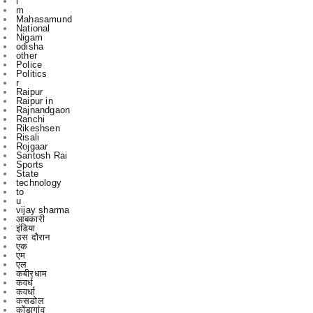
odisha
other
Police
Politics
r
Raipur
Raipur in
Rajnandgaon
Ranchi
Rikeshsen
Risali
Rojgaar
Santosh Rai
Sports
State
technology
to
u
vijay sharma
आबकारी
इंडिया
उस दौरान
एक
एम
एल
कबीरधाम
कवर्ध
कवर्धा
कसडोल
कोंडागांव
ग्छत्तीसगढ़
ग्रामी
ग्रामीण
छत्तीसगढ