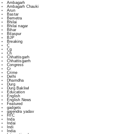
Ambagarh
Ambagarh Chauki
Arun
Bastar
Bemetra
Bhilai
Bhilai nagar
Bihar
Bilaspur
BJP
Breaking
C
Cg
Ch
Chhattisgarh
Chhattisgarrh
Congress
Cr
Crime
Delhi
Dhamdha
Durg
Durg Bakliwl
Education
English
English News
Featured
gadgets
gajendra yadav
HTC
Inda
Indai
Indi
India