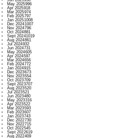
May 2025
996
Apr 2025
918
Mar 2025
974
Feb 2025
797
Jan 2025
1008
Dec 2024
1007
Nov 2024
796
Oct 2024
881
Sept 2024
1019
Aug 2024
861
Jul 2024
932
Jun 2024
731
May 2024
605
Apr 2024
597
Mar 2024
656
Feb 2024
772
Jan 2024
915
Dec 2023
673
Nov 2023
554
Oct 2023
709
Sept 2023
707
Aug 2023
520
Jul 2023
521
Jun 2023
480
May 2023
316
Apr 2023
522
Mar 2023
593
Feb 2023
607
Jan 2023
743
Dec 2022
730
Nov 2022
715
Oct 2022
545
Sept 2022
619
Aug 2022
409