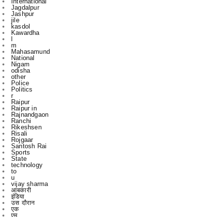
International
Jagdalpur
Jashpur
jile
kasdol
Kawardha
l
m
Mahasamund
National
Nigam
odisha
other
Police
Politics
r
Raipur
Raipur in
Rajnandgaon
Ranchi
Rikeshsen
Risali
Rojgaar
Santosh Rai
Sports
State
technology
to
u
vijay sharma
आबकारी
इंडिया
उस दौरान
एक
एम