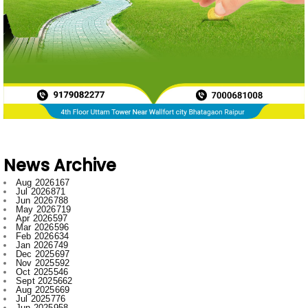
News Archive
Aug 2026
167
Jul 2026
871
Jun 2026
788
May 2026
719
Apr 2026
597
Mar 2026
596
Feb 2026
634
Jan 2026
749
Dec 2025
697
Nov 2025
592
Oct 2025
546
Sept 2025
662
Aug 2025
669
Jul 2025
776
Jun 2025
958