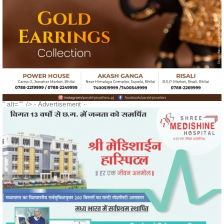
" alt="" />
- Advertisement -