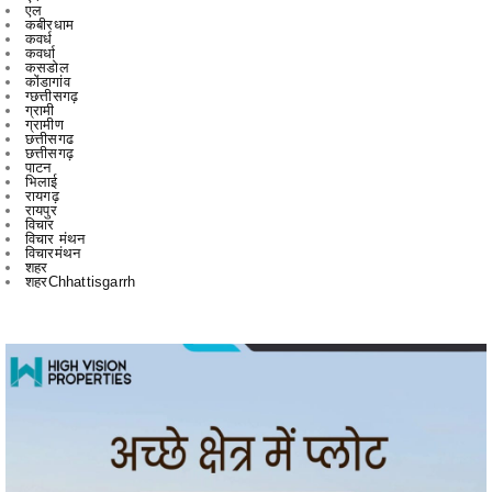
एल
कबीरधाम
कवर्ध
कवर्धा
कसडोल
कोंडागांव
ग्छत्तीसगढ़
ग्रामी
ग्रामीण
छत्तीसगढ
छत्तीसगढ़
पाटन
भिलाई
रायगढ़
रायपुर
विचार
विचार मंथन
विचारमंथन
शहर
शहरChhattisgarrh