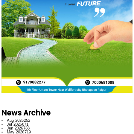
News Archive
Aug 2026
252
Jul 2026
871
Jun 2026
788
May 2026
719
Apr 2026
597
Mar 2026
596
Feb 2026
634
Jan 2026
749