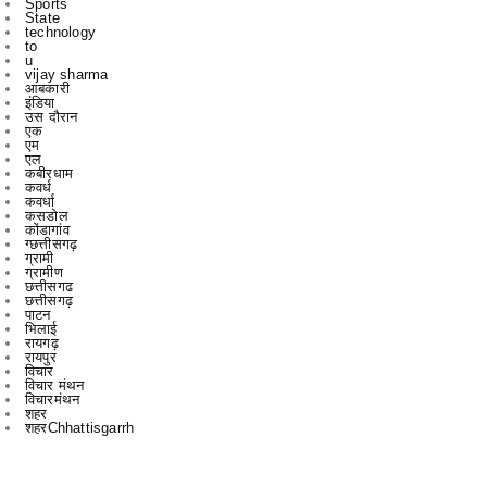
vijay sharma
आबकारी
इंडिया
उस दौरान
एक
एम
एल
कबीरधाम
कवर्ध
कवर्धा
कसडोल
कोंडागांव
ग्छत्तीसगढ़
ग्रामी
ग्रामीण
छत्तीसगढ
छत्तीसगढ़
पाटन
भिलाई
रायगढ़
रायपुर
विचार
विचार मंथन
विचारमंथन
शहर
शहरChhattisgarrh