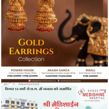
" alt="" />
- Advertisement -