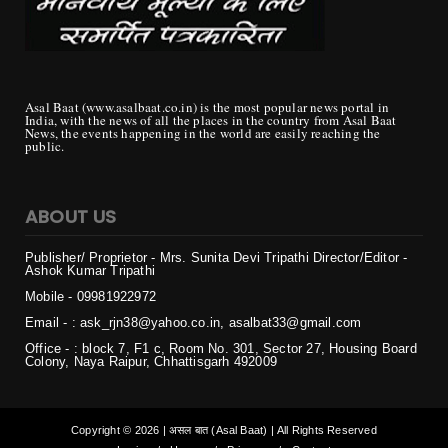
Asal Baat (www.asalbaat.co.in) is the most popular news portal in
India, with the news of all the places in the country from Asal Baat
News, the events happening in the world are easily reaching the
public.
ABOUT US
Publisher/ Proprietor - Mrs. Sunita Devi Tripathi
Director/Editor -
Ashok Kumar Tripathi
Mobile - 099819
22972
Email - : ask_rjn38@yahoo.co.in, asalbat33@gmail.com
Office - : block 7, F1 c, Room No. 301, Sector 27, Housing Board
Colony, Naya Raipur, Chhattisgarh 492009
Copyright ©
2026 | असल बात (Asal Baat) | All Rights Reserved
Login
Home
Privacy
Contact