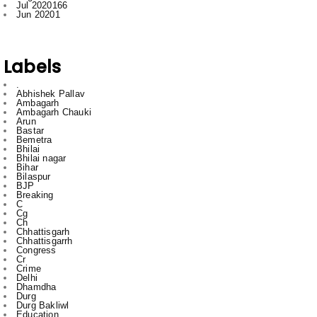
Labels
.
Abhishek Pallav
Ambagarh
Ambagarh Chauki
Arun
Bastar
Bemetra
Bhilai
Bhilai nagar
Bihar
Bilaspur
BJP
Breaking
C
Cg
Ch
Chhattisgarh
Chhattisgarrh
Congress
Cr
Crime
Delhi
Dhamdha
Durg
Durg Bakliwl
Education
English
English News
Featured
gadgets