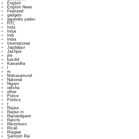
gajendra yadav
HTC
Inda
Indai
Indi
India
International
Jagdalpur
Jashpur
jile
kasdol
Kawardha
l
m
Mahasamund
National
Nigam
odisha
other
Police
Politics
r
Raipur
Raipur in
Rajnandgaon
Ranchi
Rikeshsen
Risali
Rojgaar
Santosh Rai
Sports
State
technology
to
u