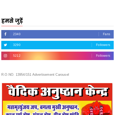
हमसे जुड़ें
2340
Fans
3290
Followers
5212
Followers
R.O.NO. 13954/151 Advertisement Carousel