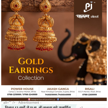
" alt="" />
- Advertisement -