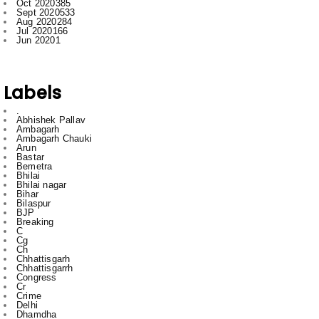
Labels
.
Abhishek Pallav
Ambagarh
Ambagarh Chauki
Arun
Bastar
Bemetra
Bhilai
Bhilai nagar
Bihar
Bilaspur
BJP
Breaking
C
Cg
Ch
Chhattisgarh
Chhattisgarrh
Congress
Cr
Crime
Delhi
Dhamdha
Durg
Durg Bakliwl
Education
English