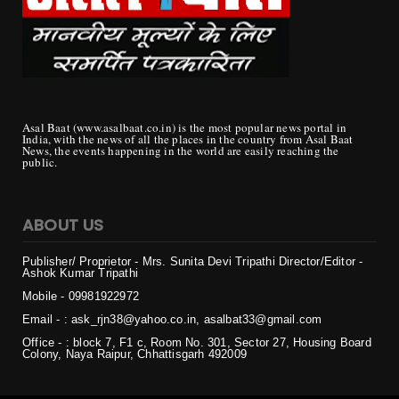
Asal Baat (www.asalbaat.co.in) is the most popular news portal in
India, with the news of all the places in the country from Asal Baat
News, the events happening in the world are easily reaching the
public.
ABOUT US
Publisher/ Proprietor - Mrs. Sunita Devi Tripathi
Director/Editor -
Ashok Kumar Tripathi
Mobile - 099819
22972
Email - : ask_rjn38@yahoo.co.in, asalbat33@gmail.com
Office - : block 7, F1 c, Room No. 301, Sector 27, Housing Board
Colony, Naya Raipur, Chhattisgarh 492009
Copyright ©
2026 | असल बात (Asal Baat) | All Rights Reserved
Login
Home
Privacy
Contact