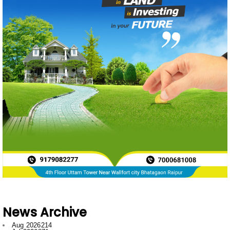
News Archive
Aug 2026
214
Jul 2026
871
Jun 2026
788
May 2026
719
Apr 2026
597
Mar 2026
596