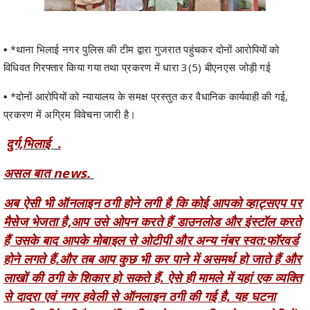
▪️ *थाना भिलाई नगर पुलिस की टीम द्वारा गुजरात पहुंचकर दोनों आरोपियों को
विधिवत गिरफ्तार किया गया तथा प्रकरण में धारा 3(5) बीएनएस जोड़ी गई
▪️ *दोनों आरोपियों को न्यायालय के समक्ष प्रस्तुत कर वैधानिक कार्यवाही की गई,
प्रकरण में अग्रिम विवेचना जारी है।
दुर्ग,भिलाई .
असल बात news.
अब ऐसी भी ऑनलाइन ठगी होने लगी है कि कोई आपको व्हाट्सएप पर
मैसेज भेजता है,आप उसे ओपन करते हैं डाउनलोड और इंस्टॉल करते
हैं उसके बाद आपके मोबाइल से ओटीपी और अन्य नंबर स्वत:फॉरवर्ड
होने लगते हैं.और तब आप कुछ भी कर पाने में असमर्थ हो जाते हैं और
लाखों की ठगी के शिकार हो सकते हैं. ऐसे ही मामले में यहां एक व्यक्ति
से दादरा एवं नगर हवेली से ऑनलाइन ठगी की गई है. यह घटना
फरवरी महीने की है. हालांकि पुलिस ने तत्परता दिखाते हुए आरोपियों
को अब पकड़ लिया है. पुलिस ने साइबर सेल के तकनीकी सहायक से