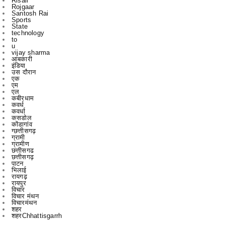
technology
to
u
vijay sharma
आबकारी
इंडिया
उस दौरान
एक
एम
एल
कबीरधाम
कवर्ध
कवर्धा
कसडोल
कोंडागांव
ग्छत्तीसगढ़
ग्रामी
ग्रामीण
छत्तीसगढ
छत्तीसगढ़
पाटन
भिलाई
रायगढ़
रायपुर
विचार
विचार मंथन
विचारमंथन
शहर
शहरChhattisgarrh