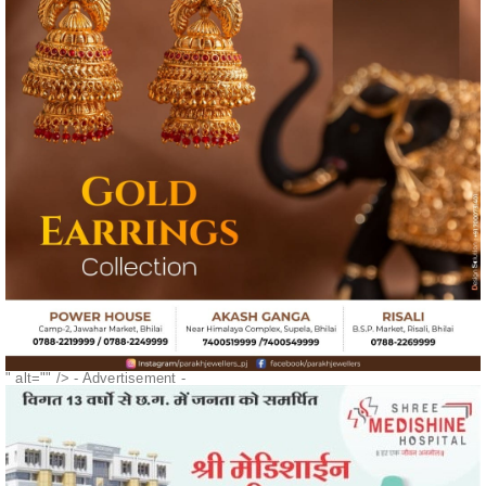
" alt="" />
- Advertisement -