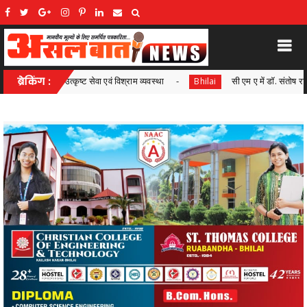
ब्रेकिंग :
सी एम ए में डॉ. संतोष राय इंस्टिट्यूट के गुरकीरत सिंह भंगू ने ऑल इंडिया रैं
Bhilai