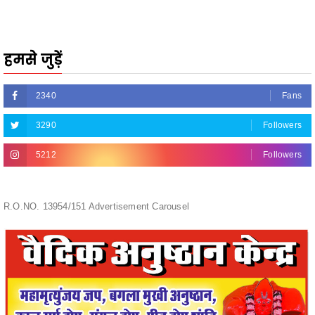
हमसे जुड़ें
2340
Fans
3290
Followers
5212
Followers
R.O.NO. 13954/151 Advertisement Carousel