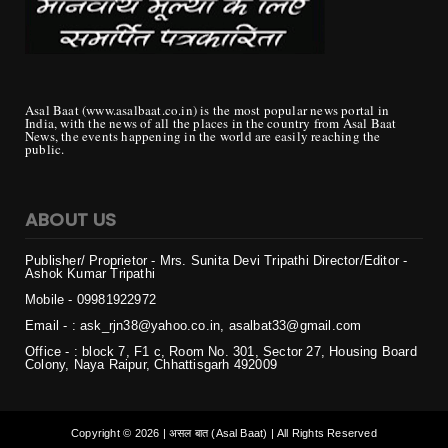
Asal Baat (www.asalbaat.co.in) is the most popular news portal in
India, with the news of all the places in the country from Asal Baat
News, the events happening in the world are easily reaching the
public.
ABOUT US
Publisher/ Proprietor - Mrs. Sunita Devi Tripathi
Director/Editor -
Ashok Kumar Tripathi
Mobile - 099819
22972
Email - : ask_rjn38@yahoo.co.in, asalbat33@gmail.com
Office - : block 7, F1 c, Room No. 301, Sector 27, Housing Board
Colony, Naya Raipur, Chhattisgarh 492009
Copyright ©
2026 | असल बात (Asal Baat) | All Rights Reserved
Login
Home
Privacy
Contact