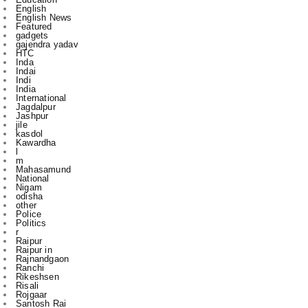
gajendra yadav
HTC
Inda
Indai
Indi
India
International
Jagdalpur
Jashpur
jile
kasdol
Kawardha
l
m
Mahasamund
National
Nigam
odisha
other
Police
Politics
r
Raipur
Raipur in
Rajnandgaon
Ranchi
Rikeshsen
Risali
Rojgaar
Santosh Rai
Sports
State
technology
to