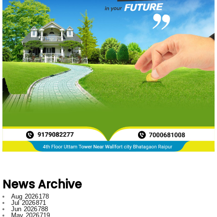
News Archive
Aug 2026
178
Jul 2026
871
Jun 2026
788
May 2026
719
Apr 2026
597
Mar 2026
596
Feb 2026
634
Jan 2026
749