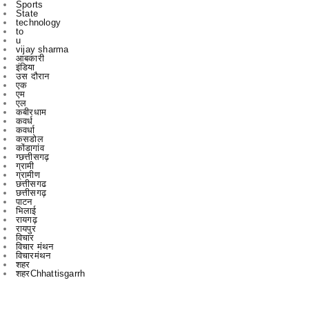
u
vijay sharma
आबकारी
इंडिया
उस दौरान
एक
एम
एल
कबीरधाम
कवर्ध
कवर्धा
कसडोल
कोंडागांव
ग्छत्तीसगढ़
ग्रामी
ग्रामीण
छत्तीसगढ
छत्तीसगढ़
पाटन
भिलाई
रायगढ़
रायपुर
विचार
विचार मंथन
विचारमंथन
शहर
शहरChhattisgarrh