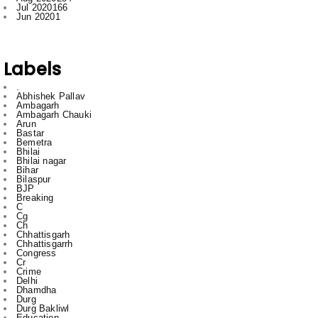
Labels
.
Abhishek Pallav
Ambagarh
Ambagarh Chauki
Arun
Bastar
Bemetra
Bhilai
Bhilai nagar
Bihar
Bilaspur
BJP
Breaking
C
Cg
Ch
Chhattisgarh
Chhattisgarrh
Congress
Cr
Crime
Delhi
Dhamdha
Durg
Durg Bakliwl
Education
English
English News
Featured
gadgets