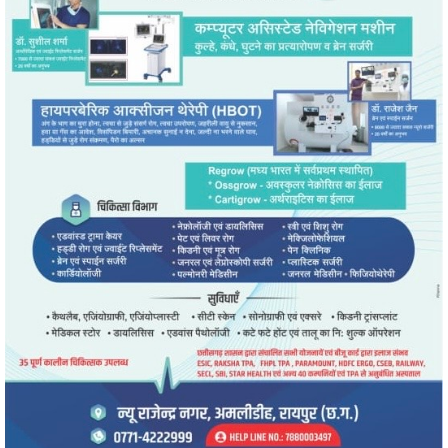
" alt="" />