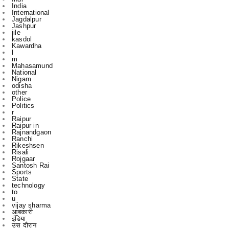
jile
kasdol
Kawardha
l
m
Mahasamund
National
Nigam
odisha
other
Police
Politics
r
Raipur
Raipur in
Rajnandgaon
Ranchi
Rikeshsen
Risali
Rojgaar
Santosh Rai
Sports
State
technology
to
u
vijay sharma
आबकारी
इंडिया
उस दौरान
एक
एम
एल
कबीरधाम
कवर्ध