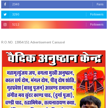
3290
Followers
5212
Followers
R.O.NO. 13954/151 Advertisement Carousel