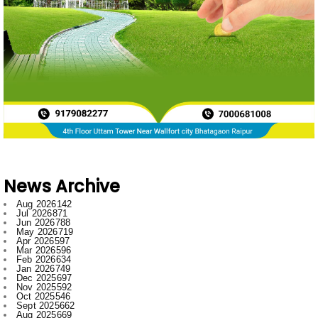
News Archive
Aug 2026
142
Jul 2026
871
Jun 2026
788
May 2026
719
Apr 2026
597
Mar 2026
596
Feb 2026
634
Jan 2026
749
Dec 2025
697
Nov 2025
592
Oct 2025
546
Sept 2025
662
Aug 2025
669
Jul 2025
776
Jun 2025
958
May 2025
996
Apr 2025
918