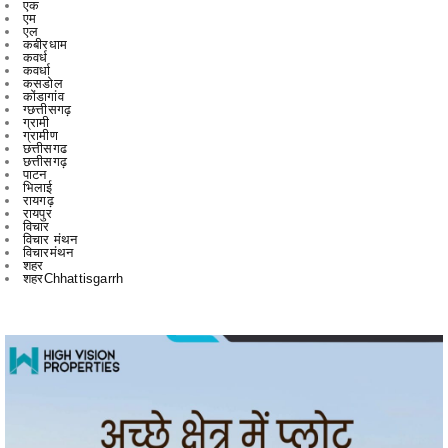
कवर्धा
कसडोल
कोंडागांव
ग्छत्तीसगढ़
ग्रामी
ग्रामीण
छत्तीसगढ
छत्तीसगढ़
पाटन
भिलाई
रायगढ़
रायपुर
विचार
विचार मंथन
विचारमंथन
शहर
शहरChhattisgarrh