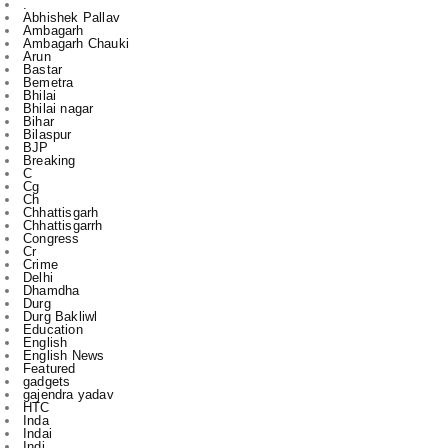
Bastar
Bemetra
Bhilai
Bhilai nagar
Bihar
Bilaspur
BJP
Breaking
C
Cg
Ch
Chhattisgarh
Chhattisgarrh
Congress
Cr
Crime
Delhi
Dhamdha
Durg
Durg Bakliwl
Education
English
English News
Featured
gadgets
gajendra yadav
HTC
Inda
Indai
Indi
India
International
Jagdalpur
Jashpur