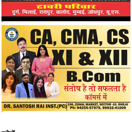
"
"
खोजें