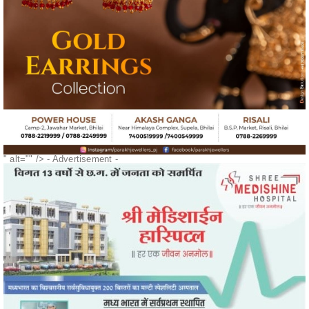
" alt="" />
- Advertisement -