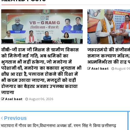
वीबी-जी राम जी मिशन से ग्रामीण विकास
जरूरतमंदो की संजीवन
को मिलेगी नई गति, अब श्रमिकों का
समाज कल्याण मॉडल,सा
भुगतान भी नहीं रुकेगा, जो मनरेगा में
आत्मनिर्भरता की राह 
परेशानी थी, मनरेगा का बकाया भुगतान भी
Asal baat
August 06
शीघ्र आ रहा है, पलायन रोकने की दिशा में
भी कदम उठाया जाएगा, मजदूरों को यही
रोजगार का बेहतर अवसर उपलब्ध कराया
जाएगा
Asal baat
August 06, 2026
Previous
भाटापारा में गौरव का दिन,विधानसभा अध्यक्ष डॉ. रमन सिंह ने किया छत्तीसगढ़