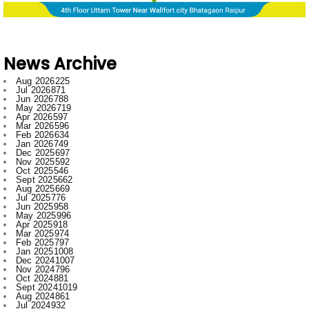
News Archive
Aug 2026
225
Jul 2026
871
Jun 2026
788
May 2026
719
Apr 2026
597
Mar 2026
596
Feb 2026
634
Jan 2026
749
Dec 2025
697
Nov 2025
592
Oct 2025
546
Sept 2025
662
Aug 2025
669
Jul 2025
776
Jun 2025
958
May 2025
996
Apr 2025
918
Mar 2025
974
Feb 2025
797
Jan 2025
1008
Dec 2024
1007
Nov 2024
796
Oct 2024
881
Sept 2024
1019
Aug 2024
861
Jul 2024
932
Jun 2024
731
May 2024
605
Apr 2024
597
Mar 2024
656