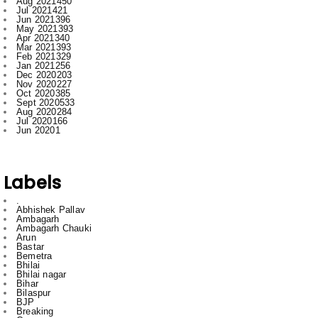
Mar 2021
393
Feb 2021
329
Jan 2021
256
Dec 2020
203
Nov 2020
227
Oct 2020
385
Sept 2020
533
Aug 2020
284
Jul 2020
166
Jun 2020
1
Labels
.
Abhishek Pallav
Ambagarh
Ambagarh Chauki
Arun
Bastar
Bemetra
Bhilai
Bhilai nagar
Bihar
Bilaspur
BJP
Breaking
C
Cg
Ch
Chhattisgarh
Chhattisgarrh