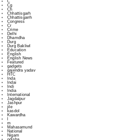
Congress
Cr
Crime
Delhi
Dhamdha
Durg
Durg Bakliwl
Education
English
English News
Featured
gadgets
gajendra yadav
HTC
Inda
Indai
Indi
India
International
Jagdalpur
Jashpur
jile
kasdol
Kawardha
l
m
Mahasamund
National
Nigam
odisha
other
Police
Politics
r