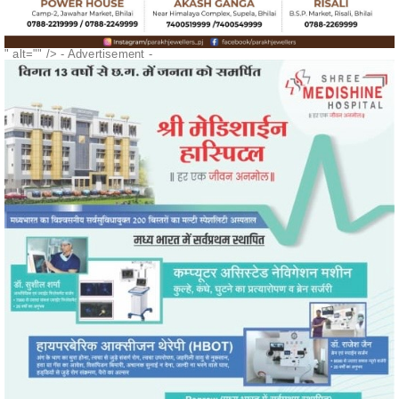
" alt="" />
- Advertisement -