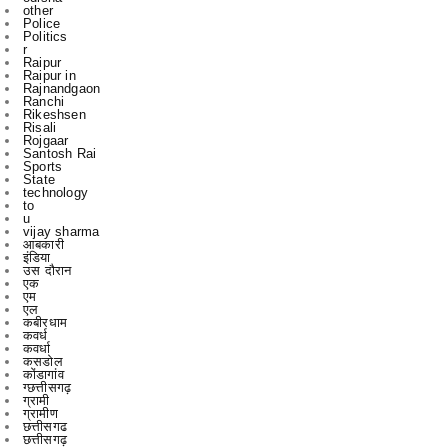
Raipur
Raipur in
Rajnandgaon
Ranchi
Rikeshsen
Risali
Rojgaar
Santosh Rai
Sports
State
technology
to
u
vijay sharma
आबकारी
इंडिया
उस दौरान
एक
एम
एल
कबीरधाम
कवर्ध
कवर्धा
कसडोल
कोंडागांव
ग्छत्तीसगढ़
ग्रामी
ग्रामीण
छत्तीसगढ
छत्तीसगढ़
पाटन
भिलाई
रायगढ़
रायपुर
विचार