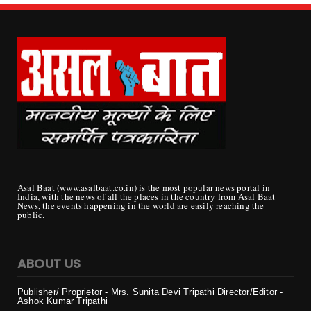
Asal Baat (www.asalbaat.co.in) is the most popular news portal in
India, with the news of all the places in the country from Asal Baat
News, the events happening in the world are easily reaching the
public.
ABOUT US
Publisher/ Proprietor - Mrs. Sunita Devi Tripathi
Director/Editor -
Ashok Kumar Tripathi
Mobile - 099819
22972
Email - : ask_rjn38@yahoo.co.in, asalbat33@gmail.com