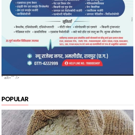
" alt="" />
POPULAR
नगरी के दुबराज चावल, की खुशबू, मन मोह