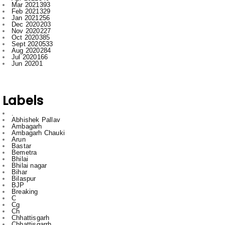
Nov 2020
227
Oct 2020
385
Sept 2020
533
Aug 2020
284
Jul 2020
166
Jun 2020
1
Labels
.
Abhishek Pallav
Ambagarh
Ambagarh Chauki
Arun
Bastar
Bemetra
Bhilai
Bhilai nagar
Bihar
Bilaspur
BJP
Breaking
C
Cg
Ch
Chhattisgarh
Chhattisgarrh
Congress
Cr
Crime
Delhi