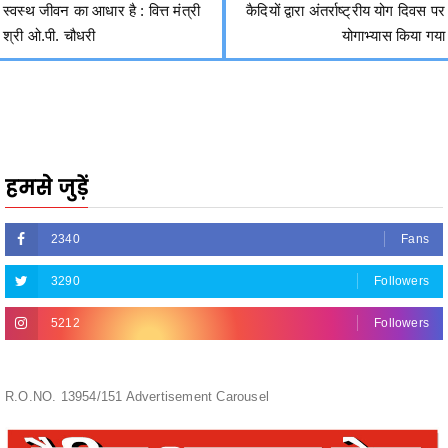
हमसे जुड़ें
2340
Fans
3290
Followers
5212
Followers
R.O.NO. 13954/151 Advertisement Carousel