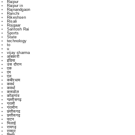
Risali
Rojgaar
Santosh Rai
Sports
State
technology
to
u
vijay sharma
आबकारी
इंडिया
उस दौरान
एक
एम
एल
कबीरधाम
कवर्ध
कवर्धा
कसडोल
कोंडागांव
ग्छत्तीसगढ़
ग्रामी
ग्रामीण
छत्तीसगढ
छत्तीसगढ़
पाटन
भिलाई
रायगढ़
रायपुर
विचार
विचार मंथन
विचारमंथन
शहर
शहरChhattisgarrh