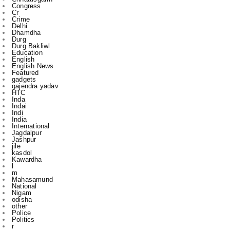
Dhamdha
Durg
Durg Bakliwl
Education
English
English News
Featured
gadgets
gajendra yadav
HTC
Inda
Indai
Indi
India
International
Jagdalpur
Jashpur
jile
kasdol
Kawardha
l
m
Mahasamund
National
Nigam
odisha
other
Police
Politics
r
Raipur
Raipur in
Rajnandgaon
Ranchi
Rikeshsen