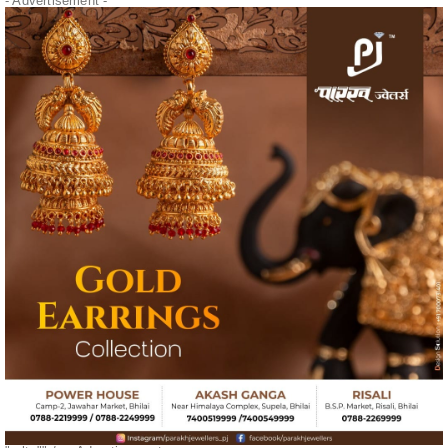
" alt="" />
- Advertisement -