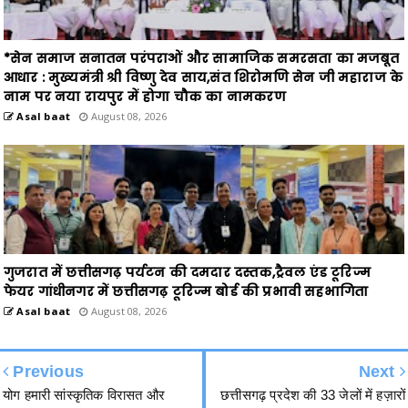
*सेन समाज सनातन परंपराओं और सामाजिक समरसता का मजबूत
आधार : मुख्यमंत्री श्री विष्णु देव साय,संत शिरोमणि सेन जी महाराज के
नाम पर नया रायपुर में होगा चौक का नामकरण
Asal baat
August 08, 2026
गुजरात में छत्तीसगढ़ पर्यटन की दमदार दस्तक,ट्रैवल एंड टूरिज्म
फेयर गांधीनगर में छत्तीसगढ़ टूरिज्म बोर्ड की प्रभावी सहभागिता
Asal baat
August 08, 2026
Previous
Next
योग हमारी सांस्कृतिक विरासत और
छत्तीसगढ़ प्रदेश की 33 जेलों में हज़ारों
स्वस्थ जीवन का आधार है : वित्त मंत्री
कैदियों द्वारा अंतर्राष्ट्रीय योग दिवस पर
श्री ओ.पी. चौधरी
योगाभ्यास किया गया