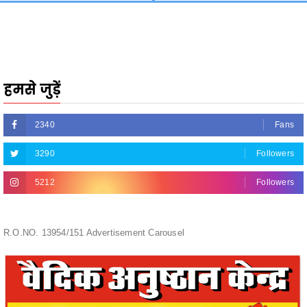
हमसे जुड़ें
2340
Fans
3290
Followers
5212
Followers
R.O.NO. 13954/151 Advertisement Carousel