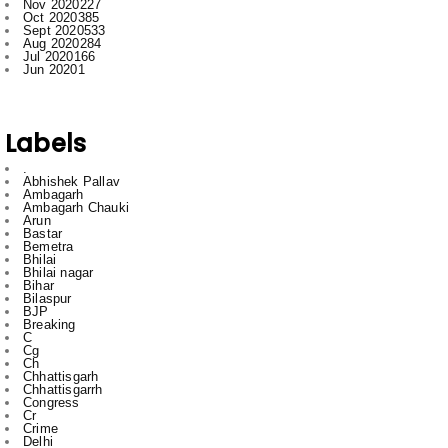
Nov 2020
227
Oct 2020
385
Sept 2020
533
Aug 2020
284
Jul 2020
166
Jun 2020
1
Labels
.
Abhishek Pallav
Ambagarh
Ambagarh Chauki
Arun
Bastar
Bemetra
Bhilai
Bhilai nagar
Bihar
Bilaspur
BJP
Breaking
C
Cg
Ch
Chhattisgarh
Chhattisgarrh
Congress
Cr
Crime
Delhi