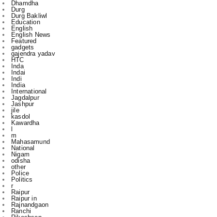
Dhamdha
Durg
Durg Bakliwl
Education
English
English News
Featured
gadgets
gajendra yadav
HTC
Inda
Indai
Indi
India
International
Jagdalpur
Jashpur
jile
kasdol
Kawardha
l
m
Mahasamund
National
Nigam
odisha
other
Police
Politics
r
Raipur
Raipur in
Rajnandgaon
Ranchi