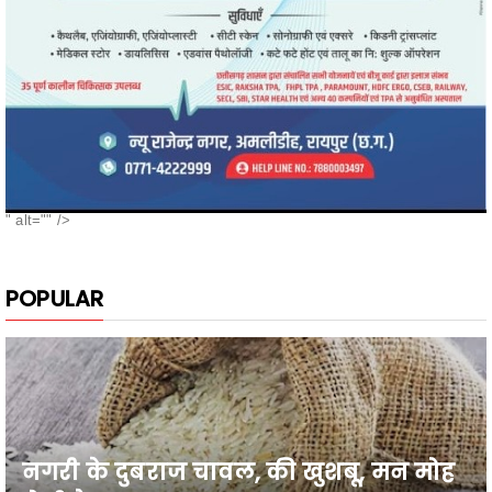
" alt="" />
POPULAR
नगरी के दुबराज चावल, की खुशबू, मन मोह