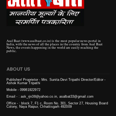
Asal Baat (www.asalbaat.co.in) is the most popular news portal in
India, with the news of all the places in the country from Asal Baat
News, the events happening in the world are easily reaching the
public.
ABOUT US
Publisher/ Proprietor - Mrs. Sunita Devi Tripathi
Director/Editor -
Ashok Kumar Tripathi
Mobile - 099819
22972
Email - : ask_rjn38@yahoo.co.in, asalbat33@gmail.com
Office - : block 7, F1 c, Room No. 301, Sector 27, Housing Board
Colony, Naya Raipur, Chhattisgarh 492009