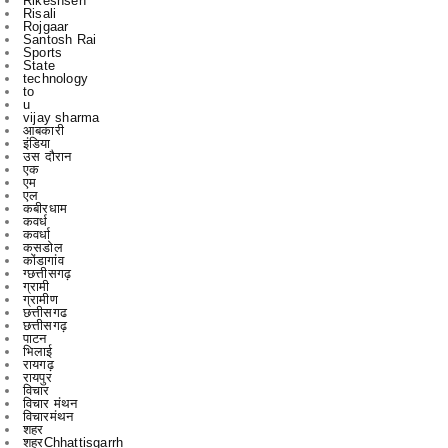
Rikeshsen
Risali
Rojgaar
Santosh Rai
Sports
State
technology
to
u
vijay sharma
आबकारी
इंडिया
उस दौरान
एक
एम
एल
कबीरधाम
कवर्ध
कवर्धा
कसडोल
कोंडागांव
ग्छत्तीसगढ़
ग्रामी
ग्रामीण
छत्तीसगढ
छत्तीसगढ़
पाटन
भिलाई
रायगढ़
रायपुर
विचार
विचार मंथन
विचारमंथन
शहर
शहरChhattisgarrh