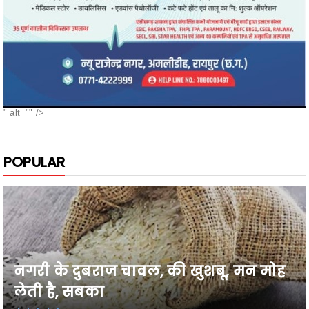
" alt="" />
POPULAR
नगरी के दुबराज चावल, की खुशबू, मन मोह
लेती है, सबका
26वी राज्य स्तरीय शालेय क्रीड़ा प्रतियोगिता