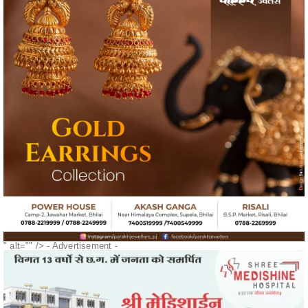
" alt="" />
- Advertisement -