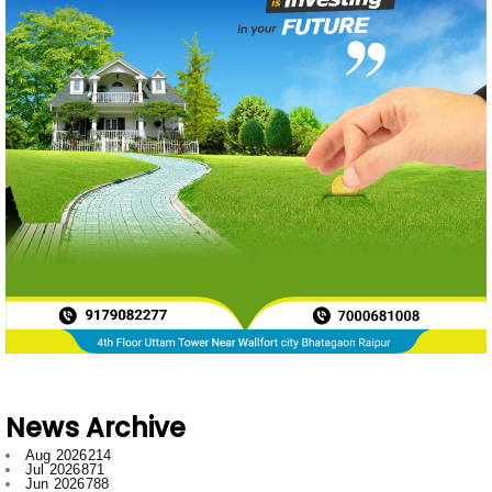
News Archive
Aug 2026
214
Jul 2026
871
Jun 2026
788
May 2026
719
Apr 2026
597
Mar 2026
596
Feb 2026
634
Jan 2026
749