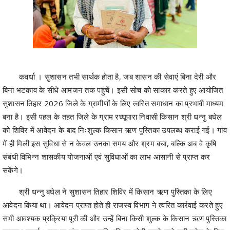
कवर्धा । सुशासन तभी सार्थक होता है, जब शासन की सेवाएं बिना देरी और
बिना भटकाव के सीधे आमजन तक पहुंचें। इसी सोच को साकार करते हुए आयोजित
सुशासन तिहार 2026 जिले के ग्रामीणों के लिए त्वरित समाधान का प्रभावी माध्यम
बना है। इसी पहल के तहत जिले के ग्राम रघ्घूपारा निवासी किसान श्री धन्नु बघेल
को शिविर में आवेदन के बाद निःशुल्क किसान ऋण पुस्तिका उपलब्ध कराई गई। गांव
में ही मिली इस सुविधा से न केवल उनका समय और श्रम बचा, बल्कि अब वे कृषि
संबंधी विभिन्न शासकीय योजनाओं एवं सुविधाओं का लाभ आसानी से प्राप्त कर
सकेंगे।
श्री धन्नु बघेल ने सुशासन तिहार शिविर में किसान ऋण पुस्तिका के लिए
आवेदन किया था। आवेदन प्राप्त होते ही राजस्व विभाग ने त्वरित कार्रवाई करते हुए
सभी आवश्यक प्रक्रिया पूरी की और उन्हें बिना किसी शुल्क के किसान ऋण पुस्तिका
उपलब्ध कराई। लगभग पांच एकड़ कृषि भूमि पर खेती करने वाले श्री बघेल के लिए
यह दस्तावेज काफी उपयोगी है। किसान ऋण पुस्तिका मिलने से अब उन्हें कृषि संबंधी
विभिन्न शासकीय योजनाओं और सुविधाओं का लाभ लेने में सुविधा होगी।