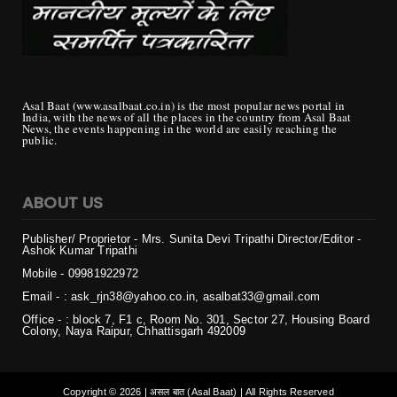
Asal Baat (www.asalbaat.co.in) is the most popular news portal in
India, with the news of all the places in the country from Asal Baat
News, the events happening in the world are easily reaching the
public.
ABOUT US
Publisher/ Proprietor - Mrs. Sunita Devi Tripathi
Director/Editor -
Ashok Kumar Tripathi
Mobile - 099819
22972
Email - : ask_rjn38@yahoo.co.in, asalbat33@gmail.com
Office - : block 7, F1 c, Room No. 301, Sector 27, Housing Board
Colony, Naya Raipur, Chhattisgarh 492009
Copyright ©
2026 | असल बात (Asal Baat) | All Rights Reserved
Login
Home
Privacy
Contact