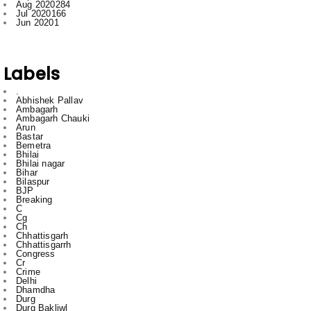
Labels
.
Abhishek Pallav
Ambagarh
Ambagarh Chauki
Arun
Bastar
Bemetra
Bhilai
Bhilai nagar
Bihar
Bilaspur
BJP
Breaking
C
Cg
Ch
Chhattisgarh
Chhattisgarrh
Congress
Cr
Crime
Delhi
Dhamdha
Durg
Durg Bakliwl
Education
English
English News
Featured