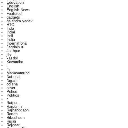
gadgets
gajendra yadav
HTC
Inda
Indai
Indi
India
International
Jagdalpur
Jashpur
jile
kasdol
Kawardha
l
m
Mahasamund
National
Nigam
odisha
other
Police
Politics
r
Raipur
Raipur in
Rajnandgaon
Ranchi
Rikeshsen
Risali
Rojgaar
Santosh Rai
Sports
State
technology
to