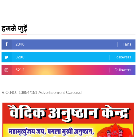
हमसे जुड़ें
2340
Fans
3290
Followers
5212
Followers
R.O.NO. 13954/151 Advertisement Carousel