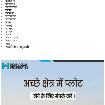
छत्तीसगढ
छत्तीसगढ़
पाटन
भिलाई
रायगढ़
रायपुर
विचार
विचार मंथन
विचारमंथन
शहर
शहरChhattisgarrh