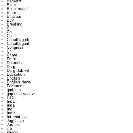
BJP
Breaking
C
Cg
Ch
Chhattisgarh
Chhattisgarrh
Congress
Cr
Crime
Delhi
Dhamdha
Durg
Durg Bakliwl
Education
English
English News
Featured
gadgets
gajendra yadav
HTC
Inda
Indai
Indi
India
International
Jagdalpur
Jashpur
jile
kasdol
Kawardha
l
m
Mahasamund