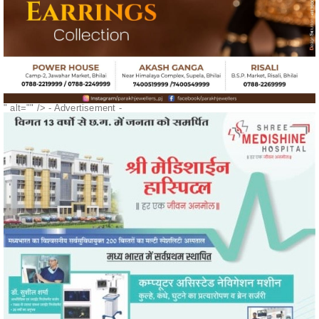
" alt="" />
- Advertisement -