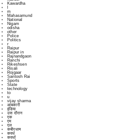
National
Nigam
odisha
other
Police
Politics
r
Raipur
Raipur in
Rajnandgaon
Ranchi
Rikeshsen
Risali
Rojgaar
Santosh Rai
Sports
State
technology
to
u
vijay sharma
आबकारी
इंडिया
उस दौरान
एक
एम
एल
कबीरधाम
कवर्ध
कवर्धा
कसडोल
कोंडागांव
ग्छत्तीसगढ़
ग्रामी
ग्रामीण