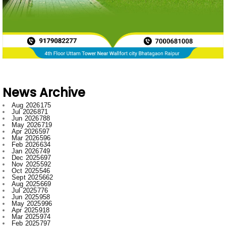
News Archive
Aug 2026
175
Jul 2026
871
Jun 2026
788
May 2026
719
Apr 2026
597
Mar 2026
596
Feb 2026
634
Jan 2026
749
Dec 2025
697
Nov 2025
592
Oct 2025
546
Sept 2025
662
Aug 2025
669
Jul 2025
776
Jun 2025
958
May 2025
996
Apr 2025
918
Mar 2025
974
Feb 2025
797
Jan 2025
1008
Dec 2024
1007
Nov 2024
796
Oct 2024
881