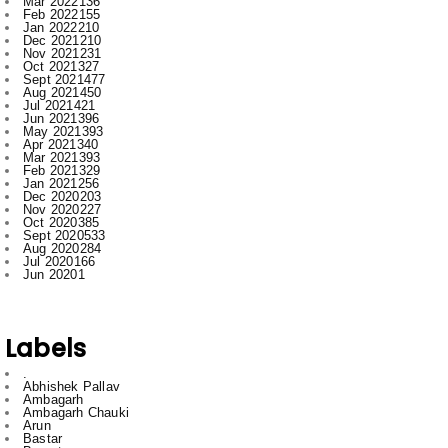
Oct 2021
327
Sept 2021
477
Aug 2021
450
Jul 2021
421
Jun 2021
396
May 2021
393
Apr 2021
340
Mar 2021
393
Feb 2021
329
Jan 2021
256
Dec 2020
203
Nov 2020
227
Oct 2020
385
Sept 2020
533
Aug 2020
284
Jul 2020
166
Jun 2020
1
Labels
.
Abhishek Pallav
Ambagarh
Ambagarh Chauki
Arun
Bastar
Bemetra
Bhilai
Bhilai nagar
Bihar
Bilaspur