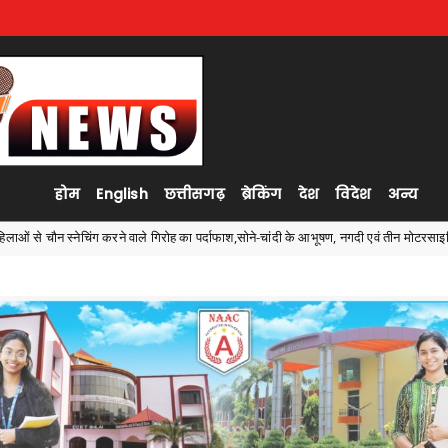
होम
English
छत्तीसगढ़
ब्रेकिंग
देश
विदेश
अन्य
 का पर्दाफाश,सोने-चांदी के आभूषण, नगदी एवं तीन मोटरसाइकिल बरामद
राष्ट
कोंडागांव