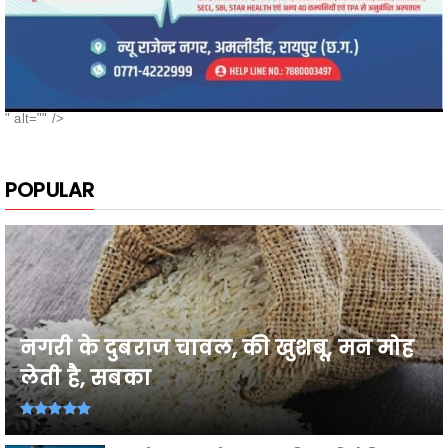
" alt="" />
POPULAR
नगरी के दुबराज चावल, की खुशबू, मन मोह
लेती है, सबका
26वी राज्य स्तरीय शालेय क्रीड़ा प्रतियोगिता
2026-27 में प्...