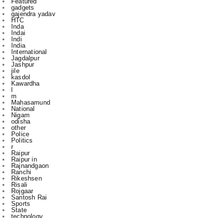
Indai
Indi
India
International
Jagdalpur
Jashpur
jile
kasdol
Kawardha
l
m
Mahasamund
National
Nigam
odisha
other
Police
Politics
r
Raipur
Raipur in
Rajnandgaon
Ranchi
Rikeshsen
Risali
Rojgaar
Santosh Rai
Sports
State
technology
to
u
vijay sharma
आबकारी