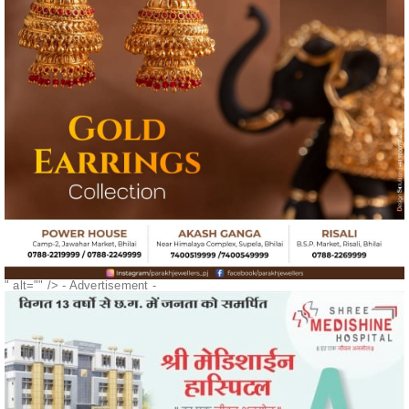
" alt="" />
- Advertisement -