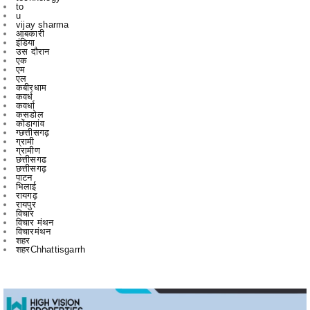
इंडिया
उस दौरान
एक
एम
एल
कबीरधाम
कवर्ध
कवर्धा
कसडोल
कोंडागांव
ग्छत्तीसगढ़
ग्रामी
ग्रामीण
छत्तीसगढ
छत्तीसगढ़
पाटन
भिलाई
रायगढ़
रायपुर
विचार
विचार मंथन
विचारमंथन
शहर
शहरChhattisgarrh