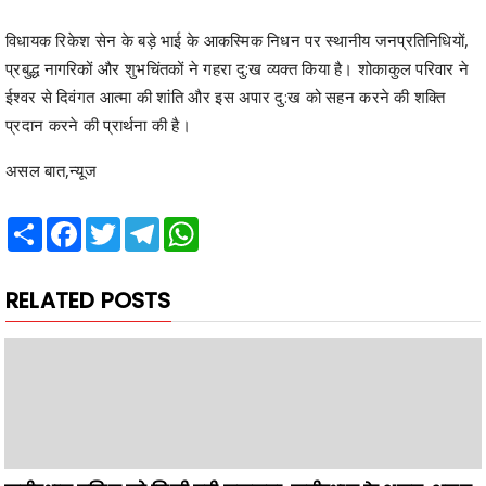
प्रबुद्ध नागरिकों और शुभचिंतकों ने गहरा दु:ख व्यक्त किया है। शोकाकुल परिवार ने
ईश्वर से दिवंगत आत्मा की शांति और इस अपार दु:ख को सहन करने की शक्ति
प्रदान करने की प्रार्थना की है।
असल बात,न्यूज
Share
Facebook
Twitter
Telegram
WhatsApp
RELATED POSTS
कबीरधाम पुलिस को मिली बड़ी सफलता, कबीरधाम के अलग-अलग
थानों में दर्ज झपटमारी के 5 मामलों को निकालने में मिली
सफलता,वृद्ध महिलाओं से चौन स्नेचिंग करने वाले गिरोह का