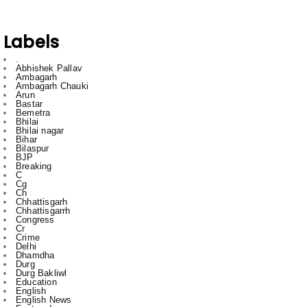
Labels
.
Abhishek Pallav
Ambagarh
Ambagarh Chauki
Arun
Bastar
Bemetra
Bhilai
Bhilai nagar
Bihar
Bilaspur
BJP
Breaking
C
Cg
Ch
Chhattisgarh
Chhattisgarrh
Congress
Cr
Crime
Delhi
Dhamdha
Durg
Durg Bakliwl
Education
English
English News
Featured
gadgets
gajendra yadav
HTC
Inda