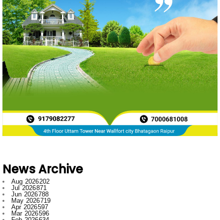
News Archive
Aug 2026
202
Jul 2026
871
Jun 2026
788
May 2026
719
Apr 2026
597
Mar 2026
596
Feb 2026
634
Jan 2026
749
Dec 2025
697
Nov 2025
592
Oct 2025
546