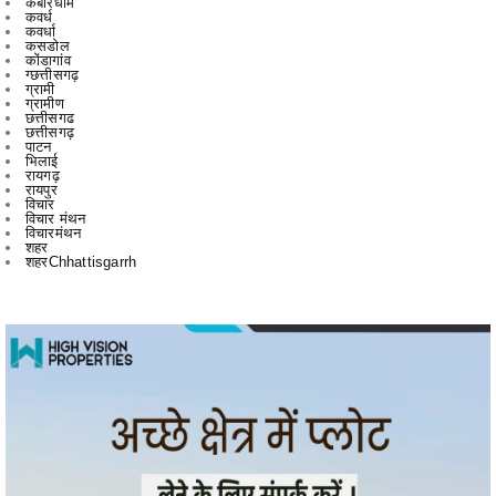
ग्छत्तीसगढ़
ग्रामी
ग्रामीण
छत्तीसगढ
छत्तीसगढ़
पाटन
भिलाई
रायगढ़
रायपुर
विचार
विचार मंथन
विचारमंथन
शहर
शहरChhattisgarrh