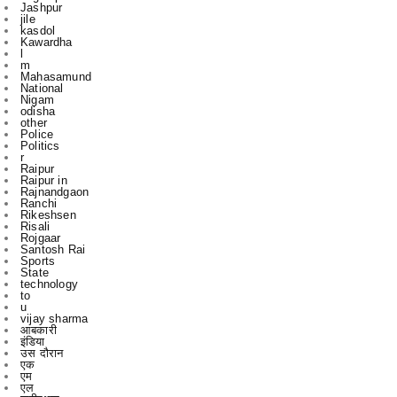
l
m
Mahasamund
National
Nigam
odisha
other
Police
Politics
r
Raipur
Raipur in
Rajnandgaon
Ranchi
Rikeshsen
Risali
Rojgaar
Santosh Rai
Sports
State
technology
to
u
vijay sharma
आबकारी
इंडिया
उस दौरान
एक
एम
एल
कबीरधाम
कवर्ध
कवर्धा
कसडोल
कोंडागांव