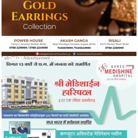
" alt="" />
- Advertisement -