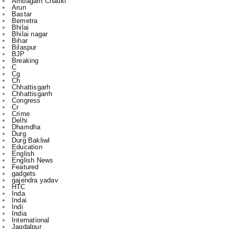
Bhilai nagar
Bihar
Bilaspur
BJP
Breaking
C
Cg
Ch
Chhattisgarh
Chhattisgarrh
Congress
Cr
Crime
Delhi
Dhamdha
Durg
Durg Bakliwl
Education
English
English News
Featured
gadgets
gajendra yadav
HTC
Inda
Indai
Indi
India
International
Jagdalpur
Jashpur
jile
kasdol
Kawardha