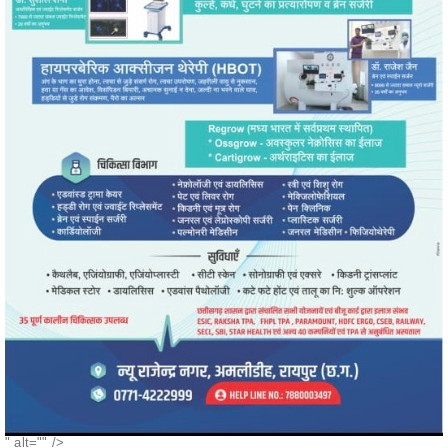
" alt="" />