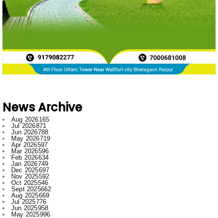
News Archive
Aug 2026
165
Jul 2026
871
Jun 2026
788
May 2026
719
Apr 2026
597
Mar 2026
596
Feb 2026
634
Jan 2026
749
Dec 2025
697
Nov 2025
592
Oct 2025
546
Sept 2025
662
Aug 2025
669
Jul 2025
776
Jun 2025
958
May 2025
996
Apr 2025
918
Mar 2025
974
Feb 2025
797
Jan 2025
1008
Dec 2024
1007