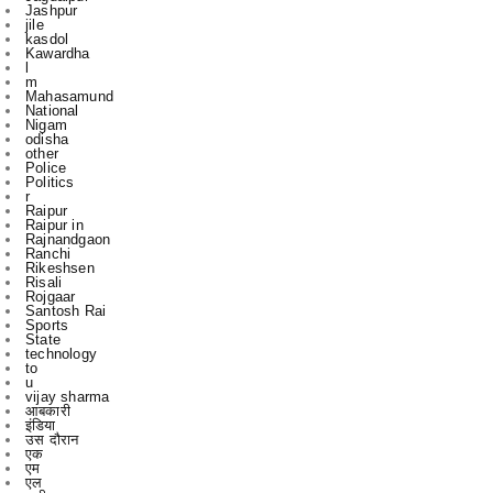
l
m
Mahasamund
National
Nigam
odisha
other
Police
Politics
r
Raipur
Raipur in
Rajnandgaon
Ranchi
Rikeshsen
Risali
Rojgaar
Santosh Rai
Sports
State
technology
to
u
vijay sharma
आबकारी
इंडिया
उस दौरान
एक
एम
एल
कबीरधाम
कवर्ध
कवर्धा
कसडोल
कोंडागांव