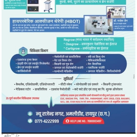
" alt="" />