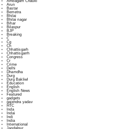
Bhilai nagar
Bihar
Bilaspur
BJP
Breaking
C
Cg
Ch
Chhattisgarh
Chhattisgarrh
Congress
Cr
Crime
Delhi
Dhamdha
Durg
Durg Bakliwl
Education
English
English News
Featured
gadgets
gajendra yadav
HTC
Inda
Indai
Indi
India
International
Jagdalpur
Jashpur
jile
kasdol
Kawardha