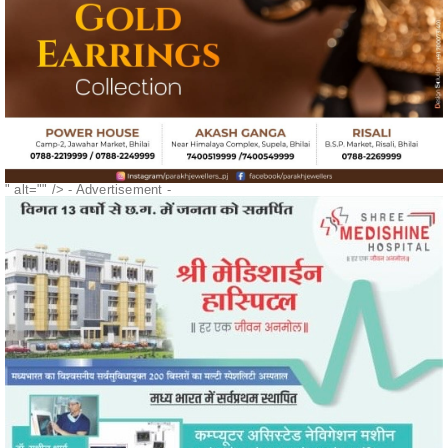
" alt="" />
- Advertisement -