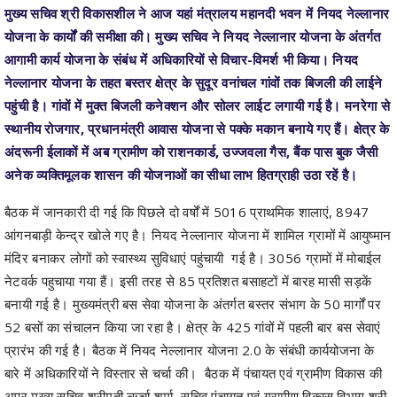
आगामी कार्य योजना के संबंध में अधिकारियों से विचार-विमर्श भी किया। नियद
नेल्लानार योजना के तहत बस्तर क्षेत्र के सुदूर वनांचल गांवों तक बिजली की लाईने
पहुंची है। गांवों में मुक्त बिजली कनेक्शन और सोलर लाईट लगायी गई है। मनरेगा से
स्थानीय रोजगार, प्रधानमंत्री आवास योजना से पक्के मकान बनाये गए हैं। क्षेत्र के
अंदरूनी ईलाकों में अब ग्रामीण को राशनकार्ड, उज्जवला गैस, बैंक पास बुक जैसी
अनेक व्यक्तिमूलक शासन की योजनाओं का सीधा लाभ हितग्राही उठा रहें है।
बैठक में जानकारी दी गई कि पिछले दो वर्षों में 5016 प्राथमिक शालाएं, 8947
आंगनबाड़ी केन्द्र खोले गए है। नियद नेल्लानार योजना में शामिल ग्रामों में आयुष्मान
मंदिर बनाकर लोगों को स्वास्थ्य सुविधाएं पहुंचायी गई है। 3056 ग्रामों में मोबाईल
नेटवर्क पहुचाया गया हैं। इसी तरह से 85 प्रतिशत बसाहटों में बारह मासी सड़कें
बनायी गई है। मुख्यमंत्री बस सेवा योजना के अंतर्गत बस्तर संभाग के 50 मार्गों पर
52 बसों का संचालन किया जा रहा है। क्षेत्र के 425 गांवों में पहली बार बस सेवाएं
प्रारंभ की गई है। बैठक में नियद नेल्लानार योजना 2.0 के संबंधी कार्ययोजना के
बारे में अधिकारियों ने विस्तार से चर्चा की। बैठक में पंचायत एवं ग्रामीण विकास की
अपर मुख्य सचिव श्रीमती ऋर्चा शर्मा, सचिव पंचायत एवं ग्रामीण विकास विभाग श्री
भीम सिंह, आयुक्त मनरेगा श्री तारण प्रकाश सिन्हा सहित ग्रामीण विकास विभाग
और अन्य विभागों के अधिकारी शामिल हुए।