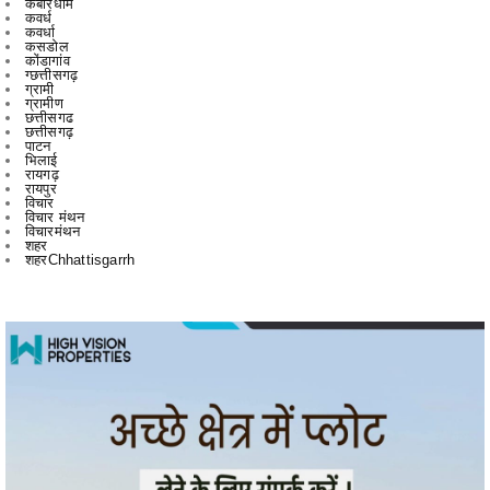
ग्छत्तीसगढ़
ग्रामी
ग्रामीण
छत्तीसगढ
छत्तीसगढ़
पाटन
भिलाई
रायगढ़
रायपुर
विचार
विचार मंथन
विचारमंथन
शहर
शहरChhattisgarrh