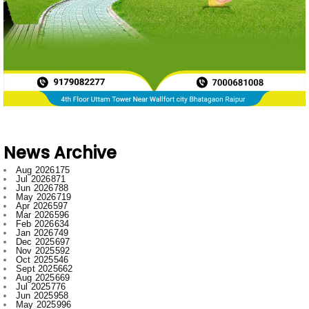
News Archive
Aug 2026
175
Jul 2026
871
Jun 2026
788
May 2026
719
Apr 2026
597
Mar 2026
596
Feb 2026
634
Jan 2026
749
Dec 2025
697
Nov 2025
592
Oct 2025
546
Sept 2025
662
Aug 2025
669
Jul 2025
776
Jun 2025
958
May 2025
996
Apr 2025
918
Mar 2025
974
Feb 2025
797
Jan 2025
1008