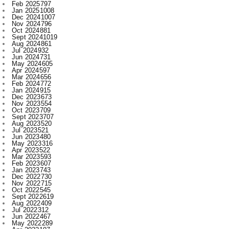
Feb 2025
797
Jan 2025
1008
Dec 2024
1007
Nov 2024
796
Oct 2024
881
Sept 2024
1019
Aug 2024
861
Jul 2024
932
Jun 2024
731
May 2024
605
Apr 2024
597
Mar 2024
656
Feb 2024
772
Jan 2024
915
Dec 2023
673
Nov 2023
554
Oct 2023
709
Sept 2023
707
Aug 2023
520
Jul 2023
521
Jun 2023
480
May 2023
316
Apr 2023
522
Mar 2023
593
Feb 2023
607
Jan 2023
743
Dec 2022
730
Nov 2022
715
Oct 2022
545
Sept 2022
619
Aug 2022
409
Jul 2022
312
Jun 2022
467
May 2022
289