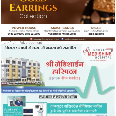
" alt="" />
- Advertisement -