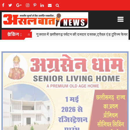
्यटन की दमदार दस्तक,ट्रैवल एंड टूरिज्म फेयर गांधीनगर में छत्तीसगढ़ टूरिज्म बोर्ड की प्रभावी सहभा
ब्रेकिंग :