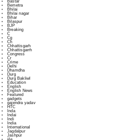
Bastar
Bemetra
Bhilai
Bhilai nagar
Bihar
Bilaspur
BJP
Breaking
C
Cg
Ch
Chhattisgarh
Chhattisgarrh
Congress
Cr
Crime
Delhi
Dhamdha
Durg
Durg Bakliwl
Education
English
English News
Featured
gadgets
gajendra yadav
HTC
Inda
Indai
Indi
India
International
Jagdalpur
Jashpur
jile