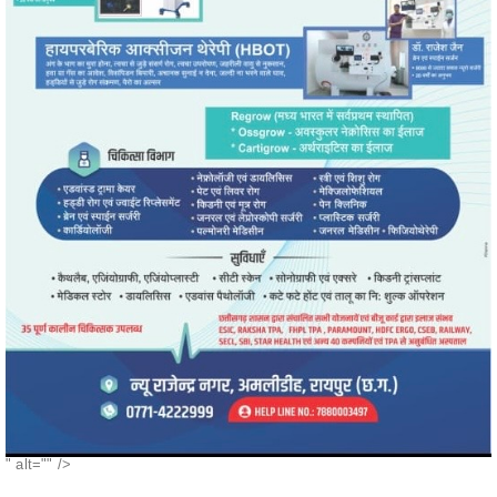
" alt="" />