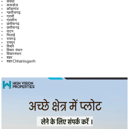
कवर्धा
कसडोल
कोंडागांव
ग्छत्तीसगढ़
ग्रामी
ग्रामीण
छत्तीसगढ
छत्तीसगढ़
पाटन
भिलाई
रायगढ़
रायपुर
विचार
विचार मंथन
विचारमंथन
शहर
शहरChhattisgarrh