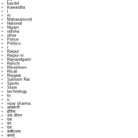
kasdol
Kawardha
l
m
Mahasamund
National
Nigam
odisha
other
Police
Politics
r
Raipur
Raipur in
Rajnandgaon
Ranchi
Rikeshsen
Risali
Rojgaar
Santosh Rai
Sports
State
technology
to
u
vijay sharma
आबकारी
इंडिया
उस दौरान
एक
एम
एल
कबीरधाम
कवर्ध