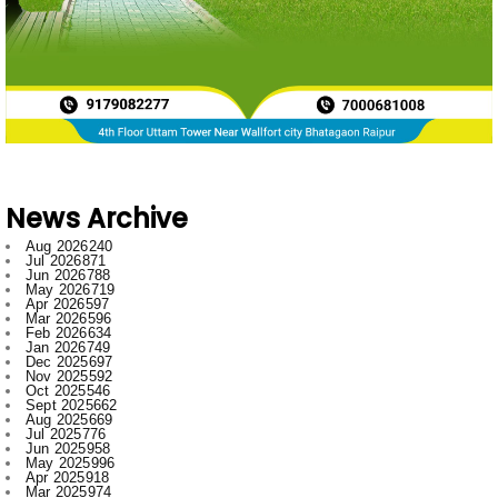
News Archive
Aug 2026
240
Jul 2026
871
Jun 2026
788
May 2026
719
Apr 2026
597
Mar 2026
596
Feb 2026
634
Jan 2026
749
Dec 2025
697
Nov 2025
592
Oct 2025
546
Sept 2025
662
Aug 2025
669
Jul 2025
776
Jun 2025
958
May 2025
996
Apr 2025
918
Mar 2025
974