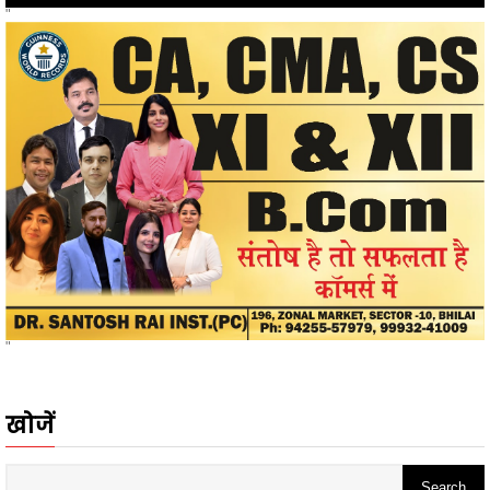
"
"
खोजें