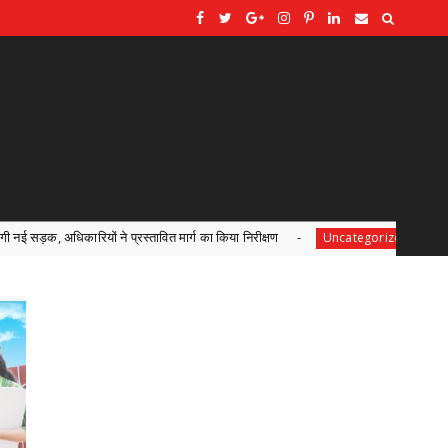
ित मार्ग का किया निरीक्षण
भगवान शिव पर अभद्र टिप्पणी का माम
Uncategorized