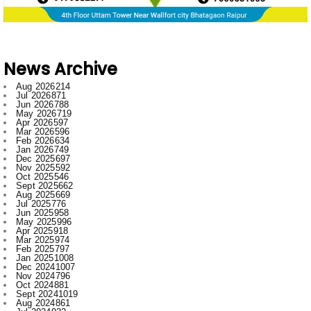
" alt="" />
ADS
- Advertisement -