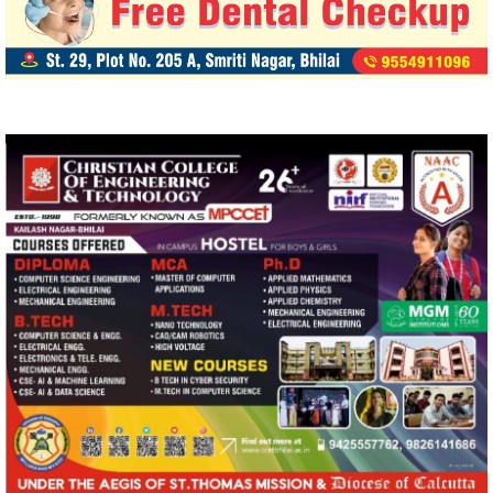
हमसे जुड़ें
2340
Fans
3290
Followers
5212
Followers
R.O.NO. 13954/151 Advertisement Carousel