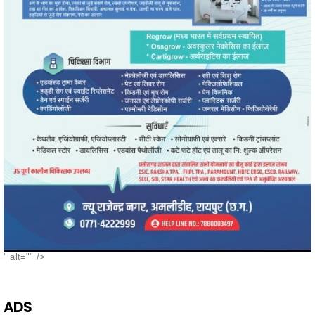
" alt="" />
- Advertisement -