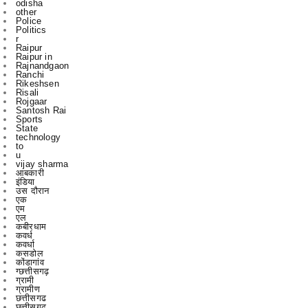
Labels
.
Abhishek Pallav
Ambagarh
Ambagarh Chauki
Arun
Bastar
Bemetra
Bhilai
Bhilai nagar
Bihar
Bilaspur
BJP
Breaking
C
Cg
Ch
Chhattisgarh
Chhattisgarrh
Congress
Cr
Crime
Delhi
Dhamdha
Durg
Durg Bakliwl
Education
English
English News
Featured
gadgets