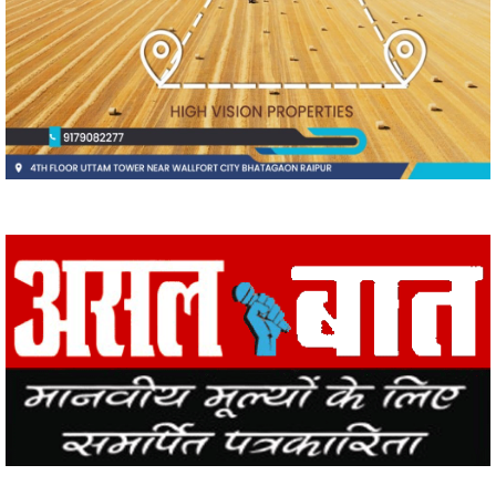
vijay sharma
आबकारी
इंडिया
उस दौरान
एक
एम
एल
कबीरधाम
कवर्ध
कवर्धा
कसडोल
कोंडागांव
ग्छत्तीसगढ़
ग्रामी
ग्रामीण
छत्तीसगढ
छत्तीसगढ़
पाटन
भिलाई
रायगढ़
रायपुर
विचार
विचार मंथन
विचारमंथन
शहर
शहरChhattisgarrh