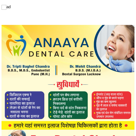
Share
Facebook
Twitter
Telegram
WhatsApp
RELATED POSTS
Previous
Next
प्रत्येक परीक्षा कक्ष में जैमर
चीन दुनिया की दूसरी बड़ी इकॉनमी
लगा,अभ्यर्थियों को 2 घंटे पूर्व परीक्षा
जबकि भारत दुनिया में सबसे तेजी से
केंद्र पहुंचना अनिवार्य, आबकारी
बढ़ रही बड़ी इकॉनमी, इस सेक्टर में
आरक्षक भर्ती की कल 27 जुलाई को है,
चुपचाप हो रहा 'हिंदी-चीनी भाई-भाई
परीक्षा